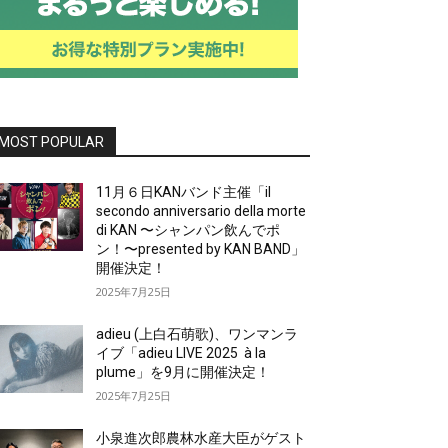
MOST POPULAR
11月６日KANバンド主催「il
secondo anniversario della morte
di KAN 〜シャンパン飲んでポ
ン！〜presented by KAN BAND」
開催決定！
2025年7月25日
adieu (上白石萌歌)、ワンマンラ
イブ「adieu LIVE 2025 à la
plume」を9月に開催決定！
2025年7月25日
小泉進次郎農林水産大臣がゲスト