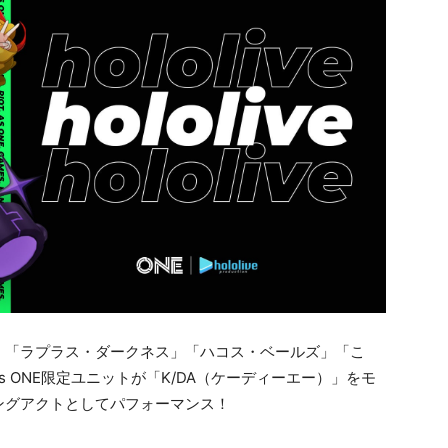
」「ラプラス・ダークネス」「ハコス・ベールズ」「こ
es ONE限定ユニットが「K/DA（ケーディーエー）」をモ
ングアクトとしてパフォーマンス！