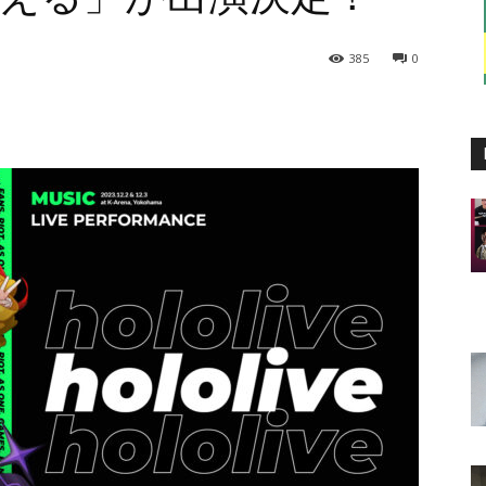
385
0