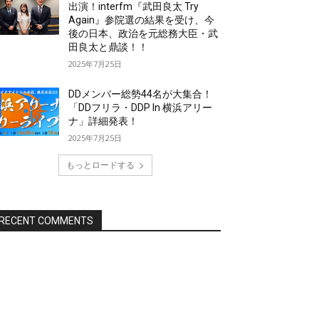
出演！interfm『武田良太 Try
Again』参院選の結果を受け、今
後の日本、政治を元総務大臣・武
田良太と鼎談！！
2025年7月25日
DDメンバー総勢44名が大集合！
「DDフリラ・DDP In 横浜アリー
ナ」詳細発表！
2025年7月25日
もっとロードする
RECENT COMMENTS