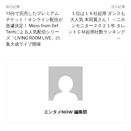
前の記事
次の記事
15分で完売したプレミアム
１位は１６社起用 ダンスも
チケット！オンライン配信が
大人気 本田翼さん！ ～ニホ
急遽決定！ Micro from Def
ンモニター２０２１年 タレ
Techによる人気配信シリー
ントＣＭ起用社数ランキング
ズ「LIVING ROOM LIVE」の
～
集大成ライブ開催
エンタメNOW 編集部