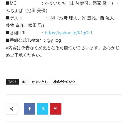
■MC ：かまいたち（山内 健司、濱家 隆一）・
みちょぱ（池田 美優）
■ゲスト ： INI（池﨑 理人、許 豊凡、西 洸人、
藤牧 京介、松田 迅）
■番組URL ：
https://yahoo.jp/K1gG-1
■番組公式Twitter ：@y_log
※内容は予告なく変更となる可能性がございます。あらかじ
めご了承ください。
TAGS
INI
かまいたち
株式会社GYAO