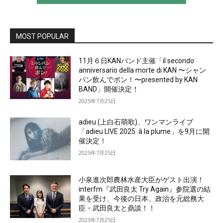
MOST POPULAR
11月６日KANバンド主催「il secondo
anniversario della morte di KAN 〜シャン
パン飲んでポン！〜presented by KAN
BAND」開催決定！
2025年7月25日
adieu (上白石萌歌)、ワンマンライブ
「adieu LIVE 2025 à la plume」を9月に開
催決定！
2025年7月25日
小泉進次郎農林水産大臣がゲスト出演！
interfm『武田良太 Try Again』参院選の結
果を受け、今後の日本、政治を元総務大
臣・武田良太と鼎談！！
2025年7月25日