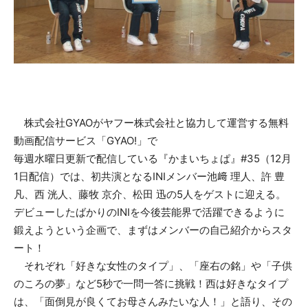
株式会社GYAOがヤフー株式会社と協力して運営する無料
動画配信サービス「GYAO!」で
毎週水曜日更新で配信している『かまいちょぱ』#35（12月
1日配信）では、初共演となるINIメンバー池﨑 理人、許 豊
凡、西 洸人、藤牧 京介、松田 迅の5人をゲストに迎える。
デビューしたばかりのINIを今後芸能界で活躍できるように
鍛えようという企画で、まずはメンバーの自己紹介からスタ
ート！
それぞれ「好きな女性のタイプ」、「座右の銘」や「子供
のころの夢」など5秒で一問一答に挑戦！西は好きなタイプ
は、「面倒見が良くてお母さんみたいな人！」と語り、その