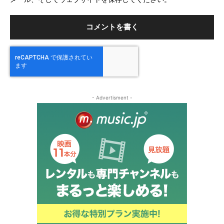
イ
ト
- Advertisment -