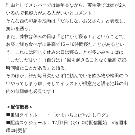
理由としてメンバーでは最年長ながら、実生活では姉が2人
いるので包容力がある人がいいとコメント！
そんな西の印象を池﨑は「だらしないお父さん」と表現し、
笑いを誘う。
また、藤牧は休みの日は「とにかく寝る！」ということで、
お昼ご飯も食べずに最高で15～16時間寝たことがあるとい
う。これには同じく休みの日は寝ることが多いみちょぱは
「まだまだ甘い！（自分は）1回も起きることなく最高で23
時間寝たことがある」と語る。
そのほか、許が毎日欠かさずに頼んでいる飲み物や松田のつ
いやってしまう癖、そしてイラストが得意だと語る池﨑の山
内の似顔絵も必見です！
＜
配信概要
＞
■番組タイトル ：『かまいちょぱbyよしログ』
■配信スケジュール： 12月1日（水）0時配信開始 ※毎週水
曜0時更新