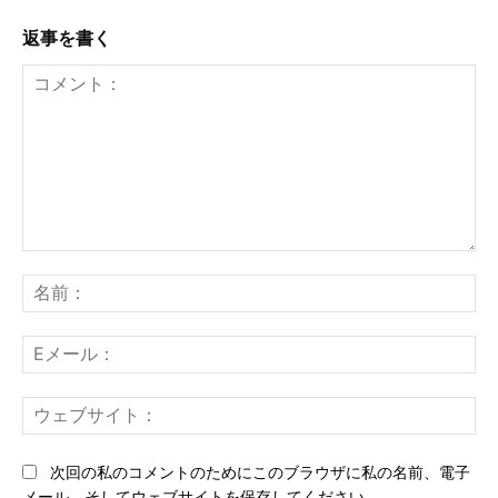
返事を書く
コ
メ
名
ン
前
ト：
E
メ
ー
ウ
ル
ェ
ブ
次回の私のコメントのためにこのブラウザに私の名前、電子
サ
メール、そしてウェブサイトを保存してください。