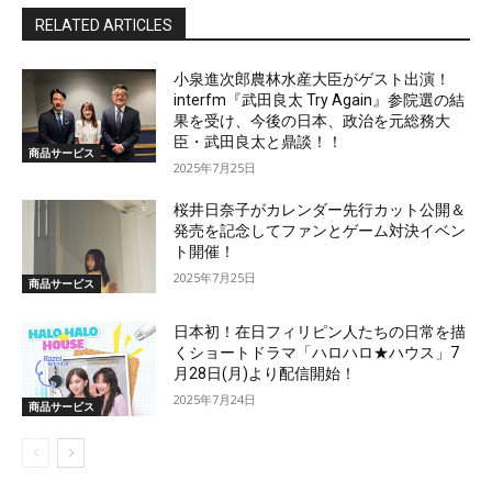
RELATED ARTICLES
小泉進次郎農林水産大臣がゲスト出演！
interfm『武田良太 Try Again』参院選の結
果を受け、今後の日本、政治を元総務大
臣・武田良太と鼎談！！
商品サービス
2025年7月25日
桜井日奈子がカレンダー先行カット公開＆
発売を記念してファンとゲーム対決イベン
ト開催！
2025年7月25日
商品サービス
日本初！在日フィリピン人たちの日常を描
くショートドラマ「ハロハロ★ハウス」7
月28日(月)より配信開始！
2025年7月24日
商品サービス