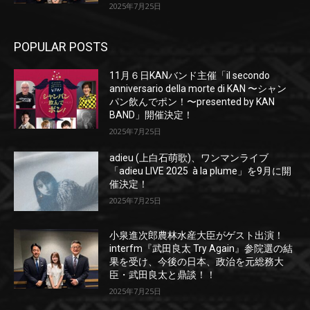
2025年7月25日
POPULAR POSTS
11月６日KANバンド主催「il secondo
anniversario della morte di KAN 〜シャン
パン飲んでポン！〜presented by KAN
BAND」開催決定！
2025年7月25日
adieu (上白石萌歌)、ワンマンライブ
「adieu LIVE 2025 à la plume」を9月に開
催決定！
2025年7月25日
小泉進次郎農林水産大臣がゲスト出演！
interfm『武田良太 Try Again』参院選の結
果を受け、今後の日本、政治を元総務大
臣・武田良太と鼎談！！
2025年7月25日