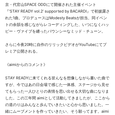
京・代官山SPACE ODDにて開催された主催イベント
『‘STAY READY vol.2’ supported by BACARDI』で初披露さ
れた1曲。プロデュースはModesty Beatsが担当。同イベン
トの余韻を感じながらレコーディングした、いつになくハッ
ピー・ヴァイブを纏ったバウンシーなミッド・チューン。
さらに今夜20時に自作のリリックビデオがYouTubeにてプ
レミア公開される。
《aimiからのコメント》
STAY READYに来てくれる皆んなを想像しながら書いた曲で
すが、今ではあの日会場で感じた一体感、ステージから見せ
てもらった一人ひとりの表情を思い出せる大切な曲になりま
した。この三年間 aimiとして活動してきましたが、ここから
の道のりはみんなと歩んでいきたいと心から思いました。一
緒にムーブメントを作っていきたい、そう願ってます。aimi