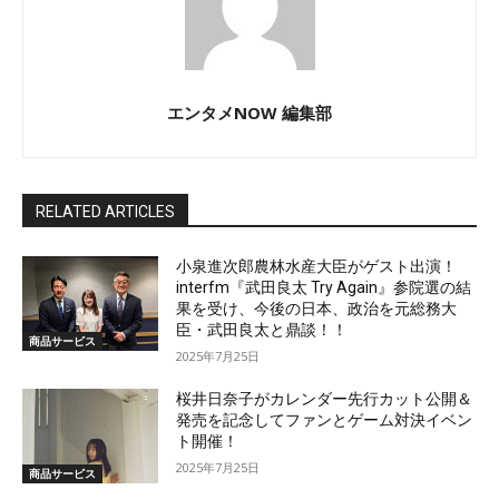
エンタメNOW 編集部
RELATED ARTICLES
小泉進次郎農林水産大臣がゲスト出演！
interfm『武田良太 Try Again』参院選の結
果を受け、今後の日本、政治を元総務大
臣・武田良太と鼎談！！
商品サービス
2025年7月25日
桜井日奈子がカレンダー先行カット公開＆
発売を記念してファンとゲーム対決イベン
ト開催！
2025年7月25日
商品サービス