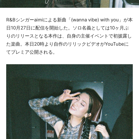
R&Bシンガーaimiによる新曲「(wanna vibe) with you」が本
日10月27日に配信を開始した。ソロ名義としては10ヶ月ぶ
りのリリースとなる本作は、自身の主催イベントで初披露し
た楽曲。本日20時より自作のリリックビデオがYouTubeに
てプレミア公開される。