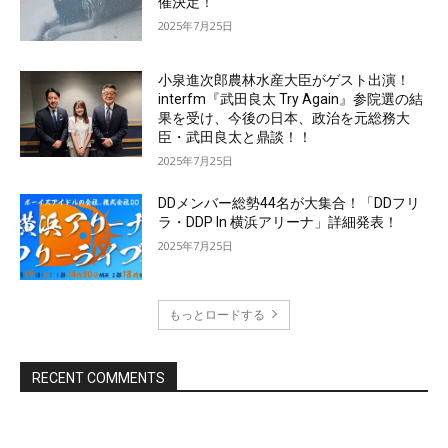
催決定！
2025年7月25日
小泉進次郎農林水産大臣がゲスト出演！
interfm『武田良太 Try Again』参院選の結
果を受け、今後の日本、政治を元総務大
臣・武田良太と鼎談！！
2025年7月25日
DDメンバー総勢44名が大集合！「DDフリ
ラ・DDP In 横浜アリーナ」詳細発表！
2025年7月25日
もっとロードする
RECENT COMMENTS