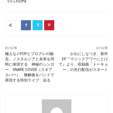
リリックビデオ
前の記事
次の記事
極上なJ-POPとプログレの融
かわにしなつき、新作
合。ノスタルジアと未来を同
EP『マジックアワーにとけ
時に体現する 神秘のシンガ
て』より、収録曲「トーキョ
ー SNARE COVER（スネア
ー」の先行配信がスタート
カバー） 難解曲をバンドで
再現する特別ライブ 迫る