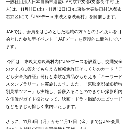
一般社団法人日本自動車連盟(JAF)京都支部(支部長 中村 正
人)は、11月11日(土)・11月12日(日)に東映太秦映画村(京都市
右京区)にて「JAFデーin 東映太秦映画村」を開催します。
JAFでは、会員をはじめとした地域の方々とのふれあいを目
的とした参加型イベント「JAFデー」を定期的に開催してい
ます。
今回は、東映太秦映画村内にJAFブースを設置し、交通安全
のクイズに答えてもらえる運転免許証そっくりのカード「子
ども安全免許証」発行と素敵な賞品がもらえる「キーワード
スタンプラリー」を実施します。また、「東映京都撮影所特
別見学ツアー」も実施し、普段入ることのできない撮影所内
を俳優がガイド役となって、映画・ドラマ撮影のエピソード
などをまじえ愉しく案内いたします。
さらに、11月6日（月）から11月17日（金）まではJAF会員
向けに入村料の期間限定優待も実施します。