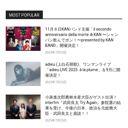
MOST POPULAR
11月６日KANバンド主催「il secondo
anniversario della morte di KAN 〜シャン
パン飲んでポン！〜presented by KAN
BAND」開催決定！
2025年7月25日
adieu (上白石萌歌)、ワンマンライブ
「adieu LIVE 2025 à la plume」を9月に開
催決定！
2025年7月25日
小泉進次郎農林水産大臣がゲスト出演！
interfm『武田良太 Try Again』参院選の結
果を受け、今後の日本、政治を元総務大
臣・武田良太と鼎談！！
2025年7月25日