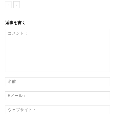
返事を書く
コ
メ
名
ン
前
ト：
E
メ
ー
ウ
ル
ェ