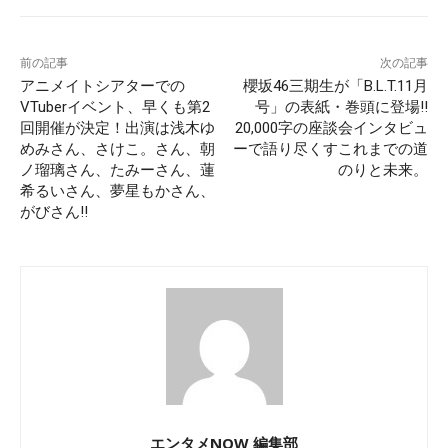
前の記事
次の記事
アニメイトシアターでの
櫻坂46三期生が「B.L.T.11月
VTuberイベント、早くも第2
号」の表紙・巻頭に登場!!
回開催が決定！出演は浅木ゆ
20,000字の座談会インタビュ
めみさん、さけこ。さん、朝
ーで語り尽くすこれまでの道
ノ瑠璃さん、たみーさん、蓮
のりと未来。
希るいさん、夢星もかさん、
がびさん!!
エンタメNOW 編集部