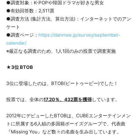
●調査対象：K-POPや韓国ドラマが好きな男女
●有効回答数：2,511票
●調査方法 (集計方法、算出方法)：インターネットでのアン
ケート
●調査ページ：
https://danmee.jp/survey/september-
calendar/
※厳正なる調査のため、1人1回のみの投票で調査実施
★3位 BTOB
3位に登場したのは、BTOB(ビートゥービー)でした！
投票では、全体の
17.20％、432票を獲得
しています。
2012年にデビューしたBTOBは、CUBEエンターテインメン
トに所属する6人組の多国籍ボーイズグループで、代表曲
『Missing You』など数々の名曲を生み出しています。