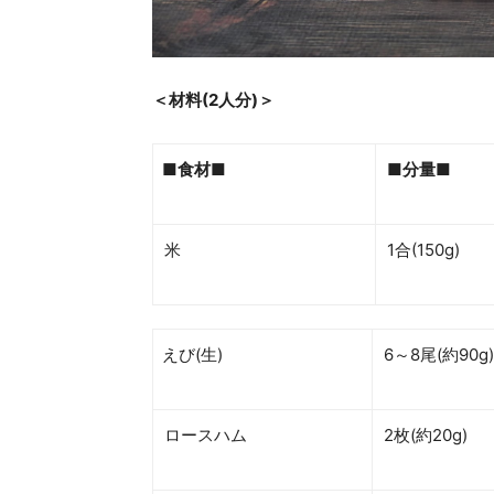
＜材料(2人分)＞
■食材■
■分量■
米
1合(150g
えび(生)
6～8尾(約90g)
ロースハム
2枚(約20g)