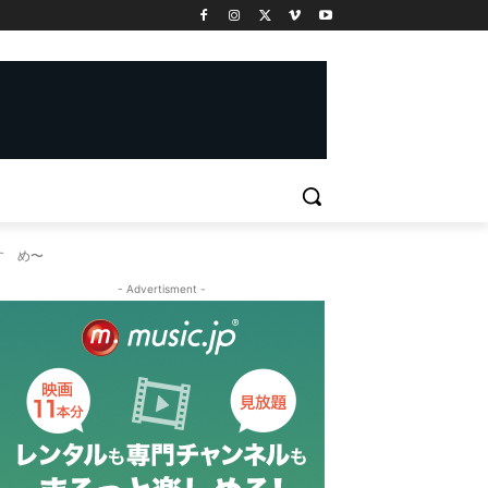
すゝめ〜
- Advertisment -