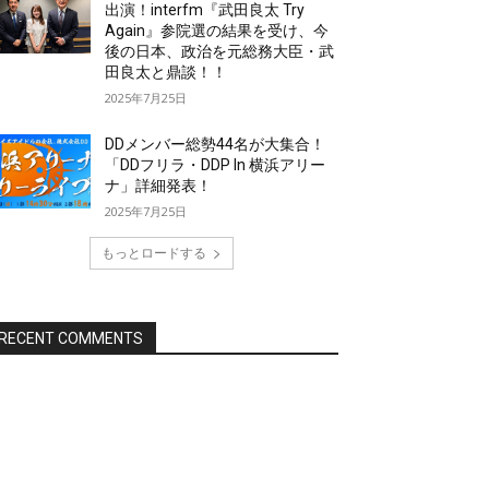
出演！interfm『武田良太 Try
Again』参院選の結果を受け、今
後の日本、政治を元総務大臣・武
田良太と鼎談！！
2025年7月25日
DDメンバー総勢44名が大集合！
「DDフリラ・DDP In 横浜アリー
ナ」詳細発表！
2025年7月25日
もっとロードする
RECENT COMMENTS