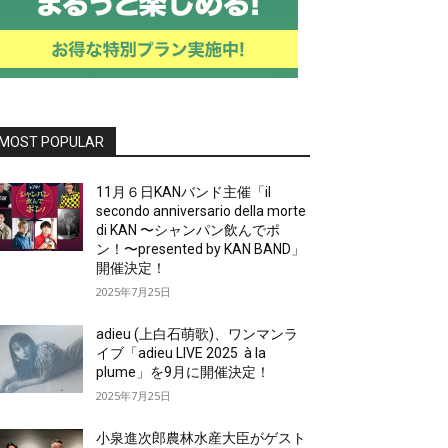
MOST POPULAR
11月６日KANバンド主催「il
secondo anniversario della morte
di KAN 〜シャンパン飲んでポ
ン！〜presented by KAN BAND」
開催決定！
2025年7月25日
adieu (上白石萌歌)、ワンマンラ
イブ「adieu LIVE 2025 à la
plume」を9月に開催決定！
2025年7月25日
小泉進次郎農林水産大臣がゲスト