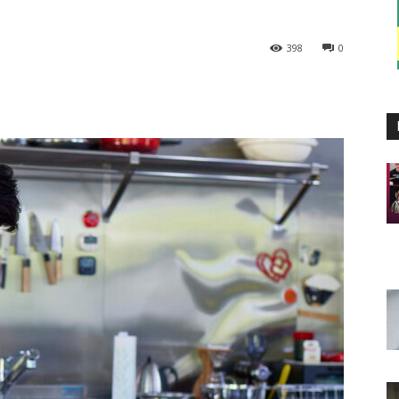
398
0