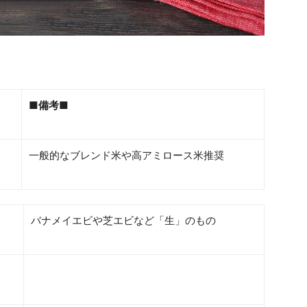
■備考■
)
一般的なブレンド米や高アミロース米推奨
バナメイエビや芝エビなど「生」のもの