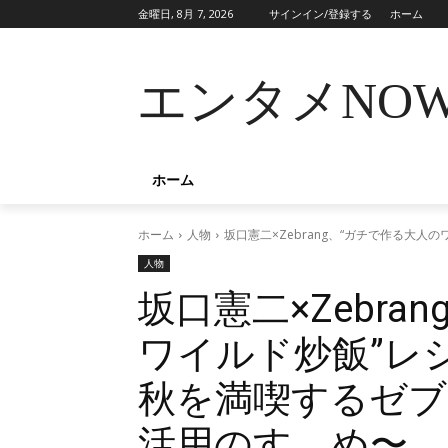
金曜日, 8月 7, 2026
サインイン/登録する
ホーム
エンタメNO
ホーム
ホーム
人物
坂口憲二×Zebrang、“ガチで作る大
人物
坂口憲二×Zebra
ワイルド炒飯”レ
秋を満喫するゼ
活用のすゝめ〜