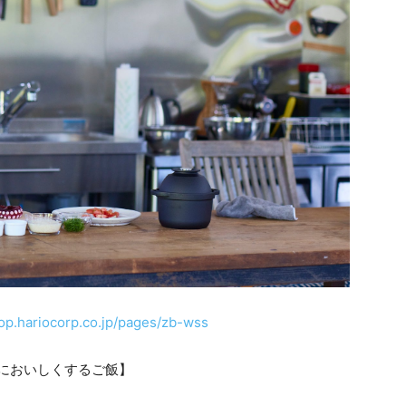
hop.hariocorp.co.jp/pages/zb-wss
においしくするご飯】