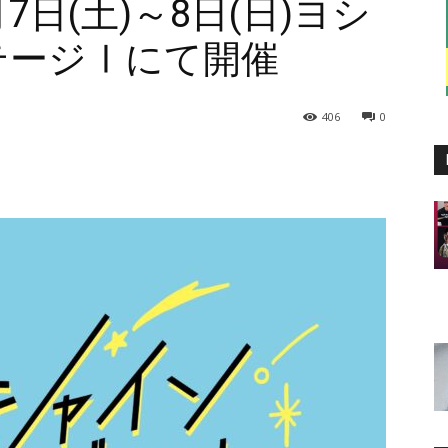
月7日(土)～8日(日)ヨシ
テージⅠにて開催
406
0