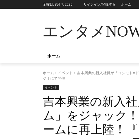
金曜日, 8月 7, 2026
サインイン/登録する
ホーム
エンタメNO
ホーム
ホーム
イベント
吉本興業の新入社員が「ヨシモト∞ドー
ジⅠにて開催
イベント
吉本興業の新入社
ム」をジャック
ームに再上陸！『