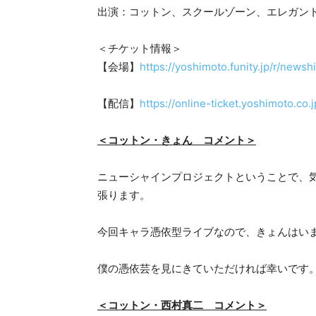
出演：コットン、スクールゾーン、エレガン
＜チケット情報＞
【会場】
https://yoshimoto.funity.jp/r/new
【配信】
https://online-ticket.yoshimoto.c
＜コットン・きょん コメント＞
ニューシャインプロジェクトということで、
張ります。
今回キャラ憑依型ライブなので、きょんはい
僕の憑依芸を見にきていただければ幸いです
＜コットン・西村真二 コメント＞