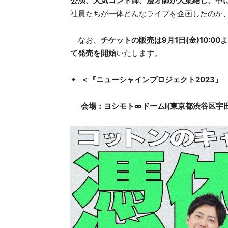
公演、人気コント師、漫才師が大集結し、中
社員たちが一体どんなライブを企画したのか
なお、
チケットの販売は9月1日(金)10:0
て発売を開始
いたします。
＜『ニューシャインプロジェクト2023』
会場：ヨシモト∞ドームⅠ(東京都渋谷区宇田