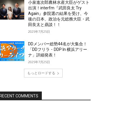
小泉進次郎農林水産大臣がゲスト
出演！interfm『武田良太 Try
Again』参院選の結果を受け、今
後の日本、政治を元総務大臣・武
田良太と鼎談！！
2025年7月25日
DDメンバー総勢44名が大集合！
「DDフリラ・DDP In 横浜アリー
ナ」詳細発表！
2025年7月25日
もっとロードする
RECENT COMMENTS