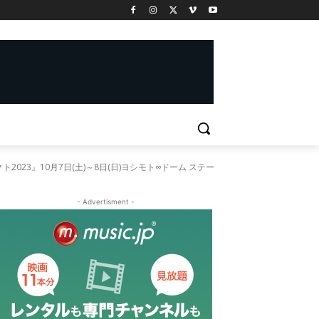
3』10月7日(土)～8日(日)ヨシモト∞ドーム ステー
- Advertisment -