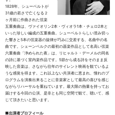
1828年、シューベルトが
31歳の若さで亡くなる２
ヶ月前に作曲された弦楽
五重奏曲は、ヴァイオリン2本・ヴィオラ1本・チェロ2本と
いった珍しい編成の五重奏曲。シューベルトらしい澄み切っ
た響きと5本の弦楽器の旋律が巧みに交差する、名曲中の名
曲です。シェーンベルクの最初の器楽作品として名高い弦楽
六重奏曲「浄められた夜」は、リヒャルト・デーメルの同名
の詩に基づく室内楽作品です。5節から成る詩をそのまま反
映した音楽は、さながら往年のサイレント映画を観ているよ
うな感覚を得ます。これ以上ない共演者に恵まれ、憧れのプ
ログラムを演奏出来ることに音楽家として最高の喜びを感じ
ながらリハーサルを重ねています。最大限の熱量を持ってお
届けする今回の公演、是非とも同じ空間で観て、聴いて、感
じて頂きたいと思います。
■出演者プロフィール