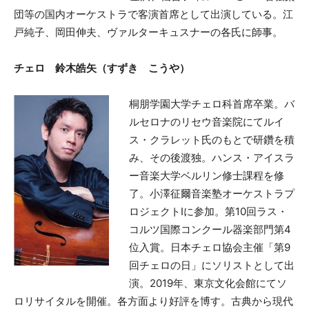
団等の国内オーケストラで客演首席として出演している。江
戸純子、岡田伸夫、ヴァルターキュスナーの各氏に師事。
チェロ 鈴木皓矢（すずき こうや）
桐朋学園大学チェロ科首席卒業。バ
ルセロナのリセウ音楽院にてルイ
ス・クラレット氏のもとで研鑽を積
み、その後渡独。ハンス・アイスラ
ー音楽大学ベルリン修士課程を修
了。小澤征爾音楽塾オーケストラプ
ロジェクトIに参加。第10回ラス・
コルツ国際コンクール器楽部門第4
位入賞。日本チェロ協会主催「第9
回チェロの日」にソリストとして出
演。2019年、東京文化会館にてソ
ロリサイタルを開催。各方面より好評を博す。古典から現代