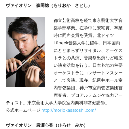
ヴァイオリン 森岡聡（もりおか さとし）
都立芸術高校を経て東京藝術大学音
楽学部卒業。在学中に安宅賞、卒業
時に同声会賞を受賞。北ドイツ
Lübeck音楽大学に留学。日本国内
にとどまらずリサイタル、オーケス
トラとの共演、音楽祭出演など幅広
い演奏活動を行う。日本各地の主要
オーケストラにコンサートマスター
として客演。現在、紀尾井ホール室
内管弦楽団、神戸市室内管弦楽団首
席奏者。プロアルテムジケ協力アー
ティスト。東京藝術大学大学院室内楽科非常勤講師。
公式ホームページ
http://moriokasatoshi.com/
ヴァイオリン 廣瀬心香（ひろせ みか）