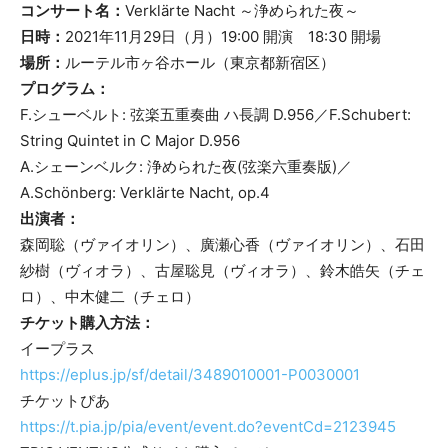
コンサート名：
Verklärte Nacht ～浄められた夜～
日時：
2021年11月29日（月）19:00 開演 18:30 開場
場所：
ルーテル市ヶ谷ホール（東京都新宿区）
プログラム：
F.シューベルト: 弦楽五重奏曲 ハ長調 D.956／F.Schubert:
String Quintet in C Major D.956
A.シェーンベルク: 浄められた夜(弦楽六重奏版)／
A.Schönberg: Verklärte Nacht, op.4
出演者：
森岡聡（ヴァイオリン）、廣瀬心香（ヴァイオリン）、石田
紗樹（ヴィオラ）、古屋聡見（ヴィオラ）、鈴木皓矢（チェ
ロ）、中木健二（チェロ）
チケット購入方法：
イープラス
https://eplus.jp/sf/detail/3489010001-P0030001
チケットぴあ
https://t.pia.jp/pia/event/event.do?eventCd=2123945