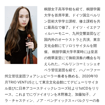
桐朋女子高等学校を経て、桐朋学園
大学を首席卒業。ドイツ国立ベルリ
ン芸術大学学士課程、修士課程を共
に最高位で修了。ドイツ・イエナフ
ィルハーモニー、九州交響楽団など
国内外のオーケストラと共演、東京
文化会館にてソロリサイタルを開
催。 桐朋学園大学卒業時には皇居
の桃華楽堂にて御前演奏の機会を与
えられた。ベルリンコーミッシェオ
ペラ管弦楽団を経て、ハノーファー
州立管弦楽団フォアシュピーラー奏者を務める。2020年10
月TRIO VENTUSとして東京文化会館にてデビューリサイタ
ル並びに日本アコースティックレコーズ社より1stCDをリリ
ース。これまでにヴァイオリンを木野雅之、加藤知子、ノ
ラ・チャスティン、ノア・ベンディックス＝バルクリーの各