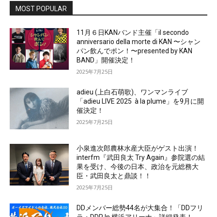
MOST POPULAR
11月６日KANバンド主催「il secondo
anniversario della morte di KAN 〜シャン
パン飲んでポン！〜presented by KAN
BAND」開催決定！
2025年7月25日
adieu (上白石萌歌)、ワンマンライブ
「adieu LIVE 2025 à la plume」を9月に開
催決定！
2025年7月25日
小泉進次郎農林水産大臣がゲスト出演！
interfm『武田良太 Try Again』参院選の結
果を受け、今後の日本、政治を元総務大
臣・武田良太と鼎談！！
2025年7月25日
DDメンバー総勢44名が大集合！「DDフリ
ラ・DDP In 横浜アリーナ」詳細発表！