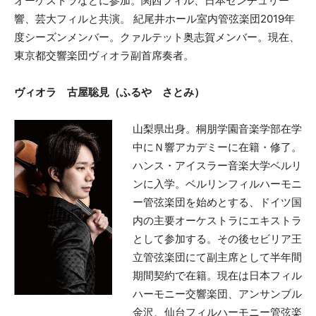
オーケストラなどに参加。関西フィル、日本センチュリー
響、芸大フィルと共演。 紀尾井ホール室内管弦楽団2019年
度シーズンメンバー。クァルテット奥志賀メンバー。現在、
東京都交響楽団ヴィオラ副首席奏者。
ヴィオラ 古屋聡見（ふるや さとみ）
山梨県出身。桐朋学園音楽学部在学
中にＮ響アカデミーに在籍・修了。
ハンス・アイスラー音楽大学ベルリ
ンに入学。ベルリンフィルハーモニ
ー管弦楽団を始めとする、ドイツ国
内の主要オーケストラにエキストラ
として参加する。その後セビリア王
立管弦楽団にて副主席として半年間
期間契約で在籍。現在は日本フィル
ハーモニー交響楽団、アンサンブル
金沢、仙台フィルハーモニー管弦楽