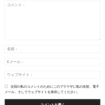
コ
メ
名
ン
前
ト：
E
メ
ー
ウ
ル
ェ
ブ
次回の私のコメントのためにこのブラウザに私の名前、電子
サ
メール、そしてウェブサイトを保存してください。
イ
ト