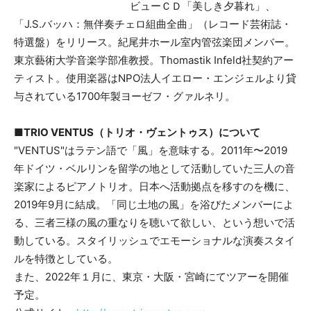
ビューＣＤ「美しき夕暮れ」、
「J.S.バッハ：無伴奏チェロ組曲全曲」（レコード芸術誌・
特選盤）をリリース。紀尾井ホール室内管弦楽団メンバー。
東京藝術大学音楽学部准教授。Thomastik Infeld社契約アー
ティスト。使用楽器はNPO法人イエロー・エンジェルより貸
与されている1700年製ヨーゼフ・グァルネリ。
■TRIO VENTUS（トリオ・ヴェントゥス）について
"VENTUS"はラテン語で「風」を意味する。2011年〜2019
年ドイツ・ベルリンを留学の地として活動していた三人の音
楽家によるピアノトリオ。日本へ活動拠点を移すのを機に、
2019年9月に結成。「同じ土地の風」を浴びたメンバーによ
る、三者三様の風の重なりを聴いて欲しい、という想いで活
動している。スタイリッシュでエモーショナルな演奏スタイ
ルを特徴としている。
また、2022年１月に、東京・大阪・宮崎にてツアーを開催
予定。