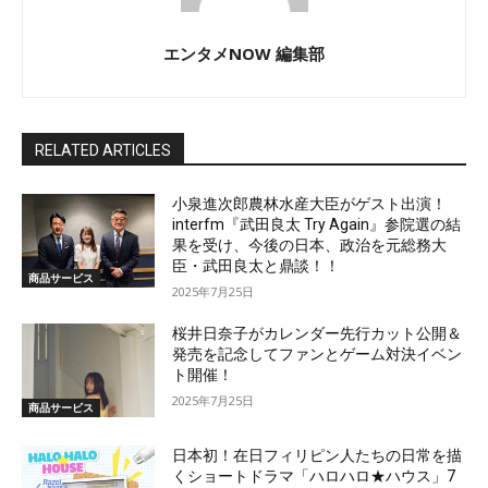
エンタメNOW 編集部
RELATED ARTICLES
小泉進次郎農林水産大臣がゲスト出演！
interfm『武田良太 Try Again』参院選の結
果を受け、今後の日本、政治を元総務大
臣・武田良太と鼎談！！
商品サービス
2025年7月25日
桜井日奈子がカレンダー先行カット公開＆
発売を記念してファンとゲーム対決イベン
ト開催！
2025年7月25日
商品サービス
日本初！在日フィリピン人たちの日常を描
くショートドラマ「ハロハロ★ハウス」7