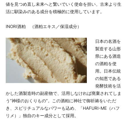
値を見つめ直し未来へと繋いでいく使命を担い、古来より生
活に馴染みのある成分を積極的に使用しています。
INORI酒粕 （酒粕エキス／保湿成分）
日本の名酒を
製造する山形
県にある酒造
の酒粕を使
用。日本伝統
の知恵である
発酵技術を活
かした酒製造時の副産物で、活用しなければ廃棄されてしま
う“神様のおくりもの”。この酒粕に神社で御祈祷をいただ
き、スピリチュアルなパワーも込め、「HAFURI-ME（ハフ
リメ）」独自のキー成分として採用。