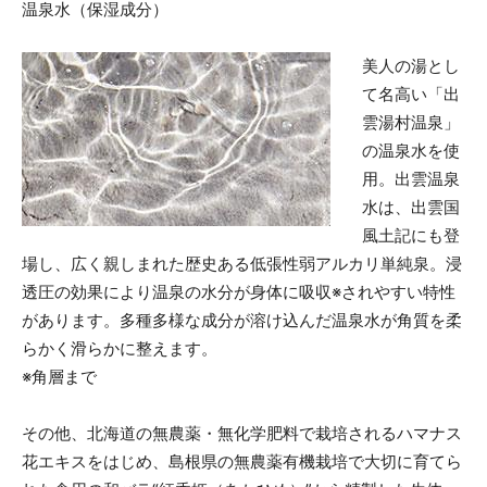
温泉水（保湿成分）
美人の湯とし
て名高い「出
雲湯村温泉」
の温泉水を使
用。出雲温泉
水は、出雲国
風土記にも登
場し、広く親しまれた歴史ある低張性弱アルカリ単純泉。浸
透圧の効果により温泉の水分が身体に吸収※されやすい特性
があります。多種多様な成分が溶け込んだ温泉水が角質を柔
らかく滑らかに整えます。
※角層まで
その他、北海道の無農薬・無化学肥料で栽培されるハマナス
花エキスをはじめ、島根県の無農薬有機栽培で大切に育てら