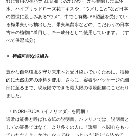
れた食用の和バラ“紅香姫（あかひめ）”から精製した生体
水、ハイブリッドローズ花エキスや、“ウメしごと”など日本
の習慣に親しみある“ウメ”、中でも有機JAS認証を受けてい
る梅果実から抽出した、果実蒸留水などの、こだわりの日本
古来の植物に着目し、キー成分として使用しています。（す
べて保湿成分）
持続可能な取組み
豊かな自然環境を守り未来へと受け継いでいくために、積極
的に天然由来の原料を使用。さらに、容器やパッケージの細
部に至るまで、現段階でできる最大限の環境配慮にこだわり
ました。
〈 INORI-FUDA（イノリフダ）を同梱 〉
通常は能書と呼ばれる紙の説明書。ハフリメでは、説明書と
しての能書ではなく、より多くの人に「環境」へ関心をもっ
ていただくきっかけになって欲しいという“祈り”を込めて、