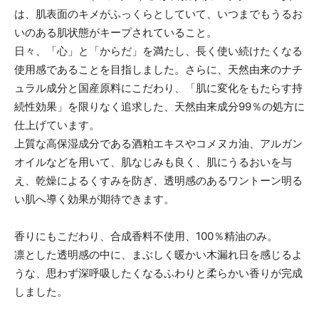
は、肌表面のキメがふっくらとしていて、いつまでもうるお
いのある肌状態がキープされていること。
日々、「心」と「からだ」を満たし、長く使い続けたくなる
使用感であることを目指しました。さらに、天然由来のナチ
ュラル成分と国産原料にこだわり、「肌に変化をもたらす持
続性効果」を限りなく追求した、天然由来成分99％の処方に
仕上げています。
上質な高保湿成分である酒粕エキスやコメヌカ油、アルガン
オイルなどを用いて、肌なじみも良く、肌にうるおいを与
え、乾燥によるくすみを防ぎ、透明感のあるワントーン明る
い肌へ導く効果が期待できます。
香りにもこだわり、合成香料不使用、100％精油のみ。
凛とした透明感の中に、まぶしく暖かい木漏れ日を感じるよ
うな、思わず深呼吸したくなるふわりと柔らかい香りが完成
しました。