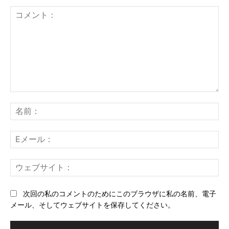
コ
メ
名
ン
前
ト：
E
メ
ー
ウ
ル
ェ
ブ
次回の私のコメントのためにこのブラウザに私の名前、電子
サ
メール、そしてウェブサイトを保存してください。
イ
ト