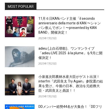
MOST POPULAR
11月６日KANバンド主催「il secondo
anniversario della morte di KAN 〜シャン
パン飲んでポン！〜presented by KAN
BAND」開催決定！
2025年7月25日
adieu (上白石萌歌)、ワンマンライブ
「adieu LIVE 2025 à la plume」を9月に開
催決定！
2025年7月25日
小泉進次郎農林水産大臣がゲスト出演！
interfm『武田良太 Try Again』参院選の結
果を受け、今後の日本、政治を元総務大
臣・武田良太と鼎談！！
2025年7月25日
DDメンバー総勢44名が大集合！「DDフリ