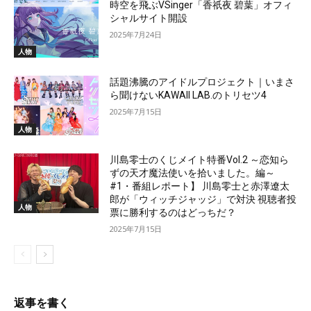
時空を飛ぶVSinger「香祇夜 碧葉」オフィ
シャルサイト開設
2025年7月24日
人物
話題沸騰のアイドルプロジェクト｜いまさ
ら聞けないKAWAII LAB.のトリセツ4
2025年7月15日
人物
川島零士のくじメイト特番Vol.2 ～恋知ら
ずの天才魔法使いを拾いました。編～
#1・番組レポート】 川島零士と赤澤遼太
郎が「ウィッチジャッジ」で対決 視聴者投
人物
票に勝利するのはどっちだ？
2025年7月15日
返事を書く