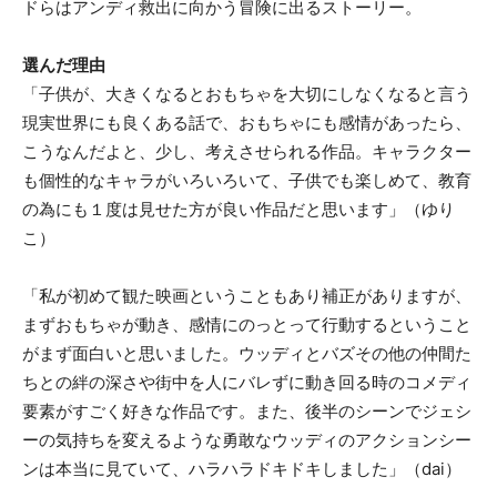
ドらはアンディ救出に向かう冒険に出るストーリー。
選んだ理由
「子供が、大きくなるとおもちゃを大切にしなくなると言う
現実世界にも良くある話で、おもちゃにも感情があったら、
こうなんだよと、少し、考えさせられる作品。キャラクター
も個性的なキャラがいろいろいて、子供でも楽しめて、教育
の為にも１度は見せた方が良い作品だと思います」（ゆり
こ）
「私が初めて観た映画ということもあり補正がありますが、
まずおもちゃが動き、感情にのっとって行動するということ
がまず面白いと思いました。ウッディとバズその他の仲間た
ちとの絆の深さや街中を人にバレずに動き回る時のコメディ
要素がすごく好きな作品です。また、後半のシーンでジェシ
ーの気持ちを変えるような勇敢なウッディのアクションシー
ンは本当に見ていて、ハラハラドキドキしました」（dai）