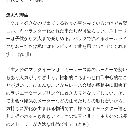
選んだ理由
「クルマ好きなので出てくる数々の車をみているだけでも楽
しい。キャラクター化された車たちが可愛らしい。ストーリ
ーは子供から大人まで楽しめる。バックで流れるオールライ
クな名曲たちは私にはドンピシャで昔を思い出させてくれま
す」（yu-ji）
「主人公のマックイーンは、カーレース界のルーキーで勢い
もあり人気がうなぎ上り。性格的にちょっと自己中心的なこ
とが災いし、ひょんなことからレース会場の移動中に田舎町
のラジエータースプリングに置き去りとなってしまい、そこ
で出会う陽気なメーターなどの住民たちとの触れ合いから、
気持ちに変化が生まれる物語です。様々なキャラクター達と
共に描かれる古き良きアメリカの情景と共に、主人公の成長
のストーリーが秀逸な作品です」（とも）