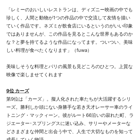
「レミーのおいしいレストランは、ディズニー映画の中でも
珍しく、人間と動物が1つの作品の中で交流して友情を描い
ていく作品です。ネズミが飲食店にいるというのがいい印象
ではありませんが、この作品を見るとこんな世界もあるのか
な？と夢を持てるような作品になってます。ついつい、美味
しい料理が食べたくなります」（fuwa）
美味しそうな料理とパリの風景も見どころのひとつ。上質な
映像で楽しませてくれます
9位 カーズ
第9位は「カーズ」。擬人化された車たちが大活躍するシリ
ーズ。勝利しか頭にない身勝手な若き天才レーサー車のライ
トニング・マックィーン。彼がルート66沿いの寂れた町、ラ
ジエーター･スプリングスに迷い込み、サリーやメーターな
どさまざまな仲間と出会う中で、人生で大切なものを知って
成長していく物語。