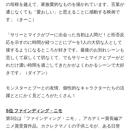
の垣根を越えて、家族愛的なものを描かれています。言葉が
通じなくても「愛おしい」と思えることに感動する映画で
す」（きーこ）
「サリーとマイクがブーに出会った当初は人間だ！と拒否反
応を示すのに時間が経つごとにブーを1人の大切な人として
接するようになるところが好きです。最後のお別れシーンも
悲しくて寂しくて切なくて、でもサリーとマイクとブーがど
れだけ濃い時間を過ごしてきたかがよくわかるシーンで大好
きです」（ダイアン）
モンスターとブーとの友情、個性的なキャラクターたちの活
躍ととにかく見どころがたくさん！
5位 ファインディング・ニモ
第5位は「ファインディング・ニモ」。アカデミー賞長編ア
ニメ賞受賞作品。カクレクマノミの子供ニモが、ある日突