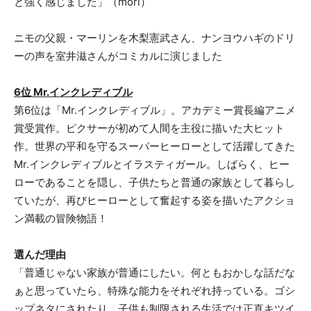
と強く感じました」（mori）
ニモの父親・マーリンを木梨憲武さん、ナンヨウハギのドリ
ーの声を室井滋さんがコミカルに演じました
6位 Mr.インクレディブル
第6位は「Mr.インクレディブル」。アカデミー賞長編アニメ
賞受賞作。ピクサーが初めて人間を主役に描いた大ヒット
作。世界の平和を守るスーパーヒーローとして活躍してきた
Mr.インクレディブルとイラスティガール。しばらく、ヒー
ローであることを隠し、子供たちと普通の家族として暮らし
ていたが、再びヒーローとして奮起する姿を描いたアクショ
ン満載の冒険物語！
選んだ理由
「普通じゃない家族が普通にしたい。何ともおかしな話だな
ぁと思っていたら、特殊な能力をそれぞれ持っている。ゴシ
ップネタにされたり、子供も制限される生活では正直キツイ