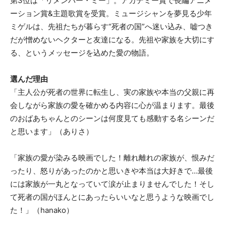
第3位は「リメンバー・ミー」。アカデミー賞で長編アニメ
ーション賞&主題歌賞を受賞。ミュージシャンを夢見る少年
ミゲルは、先祖たちが暮らす“死者の国”へ迷い込み、嘘つき
だが憎めないヘクターと友達になる。先祖や家族を大切にす
る、というメッセージを込めた愛の物語。
選んだ理由
「主人公が死者の世界に転生し、実の家族や本当の父親に再
会しながら家族の愛を確かめる内容に心が温まります。最後
のおばあちゃんとのシーンは何度見ても感動する名シーンだ
と思います」（ありさ）
「家族の愛が染みる映画でした！離れ離れの家族が、恨みだ
ったり、怒りがあったのかと思いきや本当は大好きで…最後
には家族が一丸となっていて涙が止まりませんでした！そし
て死者の国がほんとにあったらいいなと思うような映画でし
た！」（hanako）