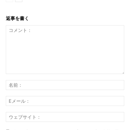
返事を書く
コ
メ
名
ン
前
ト：
E
メ
ー
ウ
ル
ェ
ブ