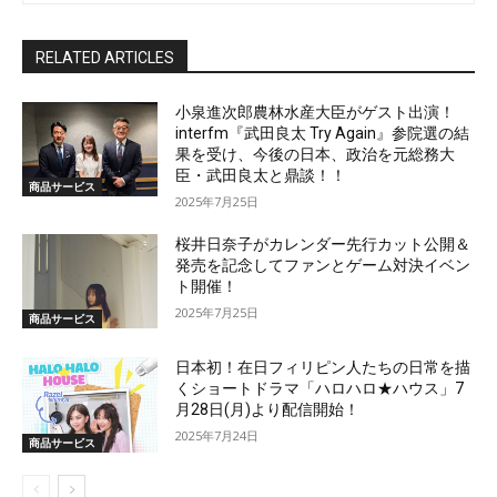
RELATED ARTICLES
小泉進次郎農林水産大臣がゲスト出演！
interfm『武田良太 Try Again』参院選の結
果を受け、今後の日本、政治を元総務大
臣・武田良太と鼎談！！
商品サービス
2025年7月25日
桜井日奈子がカレンダー先行カット公開＆
発売を記念してファンとゲーム対決イベン
ト開催！
2025年7月25日
商品サービス
日本初！在日フィリピン人たちの日常を描
くショートドラマ「ハロハロ★ハウス」7
月28日(月)より配信開始！
2025年7月24日
商品サービス