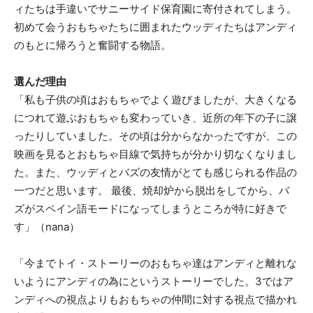
ィたちは手違いでサニーサイド保育園に寄付されてしまう。
初めて会うおもちゃたちに囲まれたウッディたちはアンディ
のもとに帰ろうと奮闘する物語。
選んだ理由
「私も子供の頃はおもちゃでよく遊びましたが、大きくなる
につれて遊ぶおもちゃも変わっていき、近所の年下の子に譲
ったりしていました。その頃は分からなかったですが、この
映画を見るとおもちゃ目線で気持ちが分かり切なくなりまし
た。また、ウッディとバズの友情がとても感じられる作品の
一つだと思います。 最後、焼却炉から脱出をしてから、バ
ズがスペイン語モードになってしまうところが特に好きで
す」（nana）
「今までトイ・ストーリーのおもちゃ達はアンディと離れな
いようにアンディの為にというストーリーでした。3ではア
ンディへの視点よりもおもちゃの仲間に対する視点で描かれ