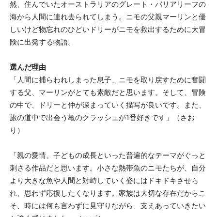
然、住んでいたオーストラリアのグレート・バリアリーフの
海から人間に連れ去られてしまう。ニモの父親マーリンと優
しいけど物忘れのひどいドリーがニモを救出するために大冒
険に出発する物語。
選んだ理由
「人間に捕らわれしまった息子、ニモを取り戻すために奮闘
する父、マーリンがとても素敵だと思います。そして、冒険
の中で、ドリーと仲が深まっていく描写が良いです。また、
旅の道中で出会う亀のクラッシュが1番好きです」（さお
り）
「親の愛情、子どもの成長といった普遍的なテーマがぐっと
刺さる作品だと思います。小さな熱帯魚のニモたちが、自分
より大きな魚や人間と対峙していく姿にはドキドキさせら
れ、思わず応援したくなります。家族は大切な存在だからこ
そ、時には何も言わずに見守りながら、支えあっていきたい