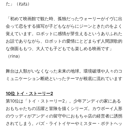
た」（ねね）
「初めて映画館で観た時、孤独だったウォーリーがイヴに出
会って恋をする描写が子どもながらにジーンときたのをよく
覚えています。ロボットに感情が芽生えるというありふれた
お話でありながら、ロボットの愛情にとどまらず人間讃歌的
な側面ももつ、大人でも子どもでも楽しめる映画です」
（rina）
舞台は人類がいなくなった未来の地球。環境破壊や人々のコ
ミュニケーション断絶といったテーマが根底に流れています
10位 トイ・ストーリー2
第10位は「トイ・ストーリー2」。少年アンディの家にある
おもちゃたちの活躍と冒険を描くシリーズ。カウボーイ人形
のウッディがアンディの留守中におもちゃ店の経営者に誘拐
されてしまう。バズ・ライトイヤーやミスター・ポテトヘッ