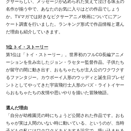
クサーらしい、メッセージが込められた笑えて泣ける珠玉の
名作が揃う中で、あなたのお気に入りはどの作品でしょう
か。TVマガでは好きなピクサーアニメ映画についてにアン
ケート調査を行いました。ランキング形式で作品情報と選ん
だ理由も紹介していきます。
1位 トイ・ストーリー
第1位は「トイ・ストーリー」。世界初のフルCG長編アニメ
ーションを生み出したジョン・ラセター監督作品。子供たち
が留守の間に動き出す、おもちゃたちが主人公のワクワクす
るファンタジー。カウボーイ人形のウッディと誕生日プレゼ
ントとしてやってきた宇宙飛行士人形のバズ・ライトイヤー
らおもちゃたちの友情や思いやりを描いた冒険物語。
選んだ理由
「自分が幼稚園児の時にちょうど公開された作品です。おも
ちゃが実は人間のいない時に動いている、というのが、当時
子どもの私にはワクワクドキドキする設定で、吸い込まれる