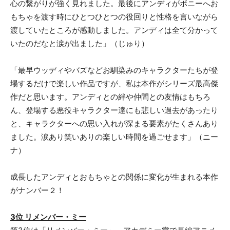
心の繋がりが強く見れました。最後にアンディがボニーへお
もちゃを渡す時にひとつひとつの役回りと性格を言いながら
渡していたところが感動しました。アンディは全て分かって
いたのだなと涙が出ました」（じゅり）
「最早ウッディやバズなどお馴染みのキャラクターたちが登
場するだけで楽しい作品ですが、私は本作がシリーズ最高傑
作だと思います。アンディとの絆や仲間との友情はもちろ
ん、登場する悪役キャラクター達にも悲しい過去があったり
と、キャラクターへの思い入れが深まる要素がたくさんあり
ました。涙あり笑いありの楽しい時間を過ごせます」（ニー
ナ）
成長したアンディとおもちゃとの関係に変化が生まれる本作
がナンバー２！
3位 リメンバー・ミー