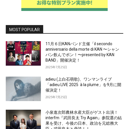
MOST POPULAR
11月６日KANバンド主催「il secondo
anniversario della morte di KAN 〜シャン
パン飲んでポン！〜presented by KAN
BAND」開催決定！
2025年7月25日
adieu (上白石萌歌)、ワンマンライブ
「adieu LIVE 2025 à la plume」を9月に開
催決定！
2025年7月25日
小泉進次郎農林水産大臣がゲスト出演！
interfm『武田良太 Try Again』参院選の結
果を受け、今後の日本、政治を元総務大
臣・武田良太と鼎談！！