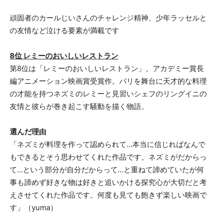
頑固者のカールじいさんのチャレンジ精神、少年ラッセルと
の友情など泣ける要素が満載です
8位 レミーのおいしいレストラン
第8位は「レミーのおいしいレストラン」。アカデミー賞長
編アニメーション映画賞受賞作。パリを舞台に天才的な料理
の才能を持つネズミのレミーと見習いシェフのリングイニの
友情と彼らが巻き起こす騒動を描く物語。
選んだ理由
「ネズミが料理を作って認められて…本当に信じればなんで
もできるとそう思わせてくれた作品です。ネズミがだからっ
て…という部分が自分だからって…と重ねて諦めていたが何
事も諦めず好きな物は好きと追いかける探究心が大切だと考
えさせてくれた作品です。何度も見ても飽きず楽しい映画で
す」（yuma）