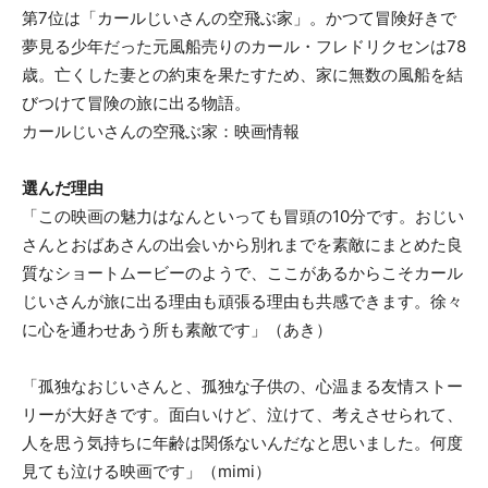
第7位は「カールじいさんの空飛ぶ家」。かつて冒険好きで
夢見る少年だった元風船売りのカール・フレドリクセンは78
歳。亡くした妻との約束を果たすため、家に無数の風船を結
びつけて冒険の旅に出る物語。
カールじいさんの空飛ぶ家：映画情報
選んだ理由
「この映画の魅力はなんといっても冒頭の10分です。おじい
さんとおばあさんの出会いから別れまでを素敵にまとめた良
質なショートムービーのようで、ここがあるからこそカール
じいさんが旅に出る理由も頑張る理由も共感できます。徐々
に心を通わせあう所も素敵です」（あき）
「孤独なおじいさんと、孤独な子供の、心温まる友情ストー
リーが大好きです。面白いけど、泣けて、考えさせられて、
人を思う気持ちに年齢は関係ないんだなと思いました。何度
見ても泣ける映画です」（mimi）