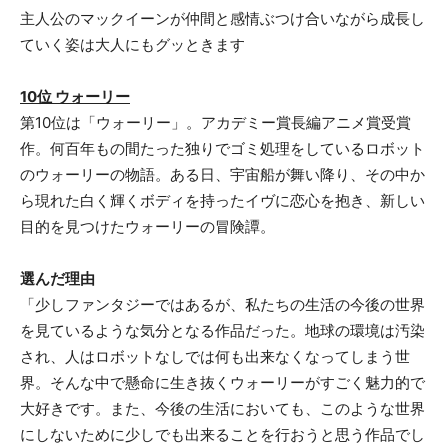
主人公のマックイーンが仲間と感情ぶつけ合いながら成長し
ていく姿は大人にもグッときます
10位 ウォーリー
第10位は「ウォーリー」。アカデミー賞長編アニメ賞受賞
作。何百年もの間たった独りでゴミ処理をしているロボット
のウォーリーの物語。ある日、宇宙船が舞い降り、その中か
ら現れた白く輝くボディを持ったイヴに恋心を抱き、新しい
目的を見つけたウォーリーの冒険譚。
選んだ理由
「少しファンタジーではあるが、私たちの生活の今後の世界
を見ているような気分となる作品だった。地球の環境は汚染
され、人はロボットなしでは何も出来なくなってしまう世
界。そんな中で懸命に生き抜くウォーリーがすごく魅力的で
大好きです。また、今後の生活においても、このような世界
にしないために少しでも出来ることを行おうと思う作品でし