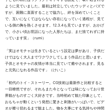
ように見ていました。最初は対立していたウッディとバズで
すが、困難に直面することで協力し、絆を深めていくこと
で、互いになくてはならない存在になっていく過程が、見て
いる側の胸を熱くさせます。12.3.4も見ていますが、おかげ
で、小さい頃お世話になった人形たちは、まだ捨てれずに持
っています笑」（rumi）
「実はオモチャは生きているという設定は夢があり、子供だ
けではなく大人までワクワクしてしまう作品だと思います。
子供とオモチャの友情が本当に見ていて癒やされます。見る
と元気になれる作品です」（けいこ）
「初代のトイ・ストーリー。CG技術は最新作と比較すると
一目瞭然ですが、それもまた今となっては味になっており世
界観がものすごく大好きです。当時初めて観た印象として、
おもちゃが動くという発想に驚きと刺激がいっぱいで、ビデ
オが擦り切れるまで観ました。物を大事にする気持ちや仲間