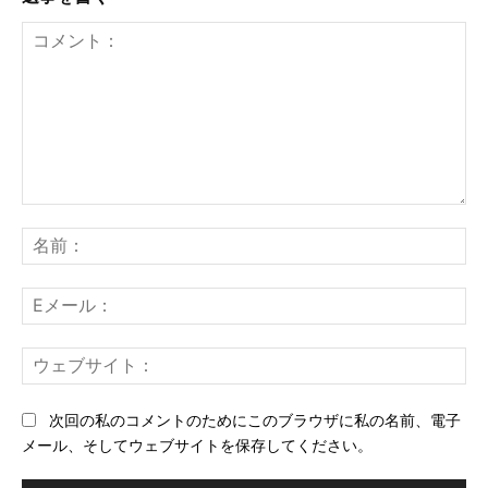
コ
メ
名
ン
前
ト：
E
メ
ー
ウ
ル
ェ
ブ
次回の私のコメントのためにこのブラウザに私の名前、電子
サ
メール、そしてウェブサイトを保存してください。
イ
ト