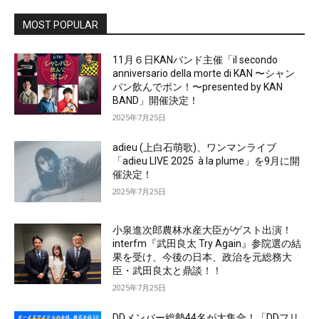
MOST POPULAR
11月６日KANバンド主催「il secondo
anniversario della morte di KAN 〜シャン
パン飲んでポン！〜presented by KAN
BAND」開催決定！
2025年7月25日
adieu (上白石萌歌)、ワンマンライブ
「adieu LIVE 2025 à la plume」を9月に開
催決定！
2025年7月25日
小泉進次郎農林水産大臣がゲスト出演！
interfm『武田良太 Try Again』参院選の結
果を受け、今後の日本、政治を元総務大
臣・武田良太と鼎談！！
2025年7月25日
DDメンバー総勢44名が大集合！「DDフリ