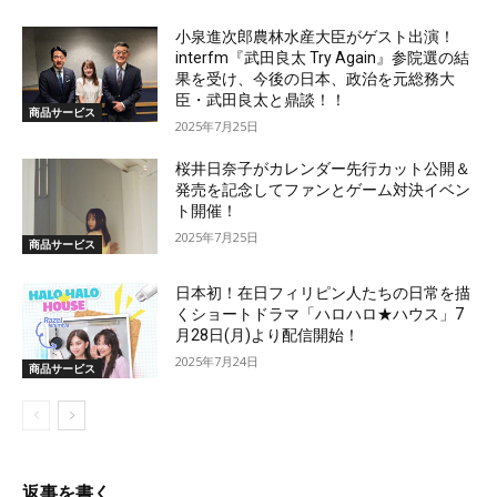
小泉進次郎農林水産大臣がゲスト出演！
interfm『武田良太 Try Again』参院選の結
果を受け、今後の日本、政治を元総務大
臣・武田良太と鼎談！！
商品サービス
2025年7月25日
桜井日奈子がカレンダー先行カット公開＆
発売を記念してファンとゲーム対決イベン
ト開催！
2025年7月25日
商品サービス
日本初！在日フィリピン人たちの日常を描
くショートドラマ「ハロハロ★ハウス」7
月28日(月)より配信開始！
2025年7月24日
商品サービス
返事を書く