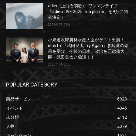
adieu (上白石萌歌)、ワンマンライブ
「adieu LIVE 2025 à la plume」を9月に開
催決定！
2025年7月25日
小泉進次郎農林水産大臣がゲスト出演！
interfm『武田良太 Try Again』参院選の結
果を受け、今後の日本、政治を元総務大
臣・武田良太と鼎談！！
2025年7月25日
POPULAR CATEGORY
商品サービス
16028
イベント
14345
未分類
2112
人物
2079
キャンペーン
1631