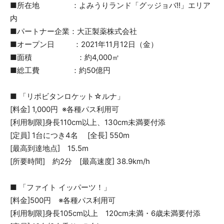
■所在地 ：よみうりランド「グッジョバ!!」エリア
内
■パートナー企業：大正製薬株式会社
■オープン日 ：2021年11月12日（金）
■面積 ：約4,000㎡
■総工費 ：約50億円
■ 「リポビタンロケット☆ルナ」
[料金] 1,000円 ※各種パス利用可
[利用制限]身長110cm以上、130cm未満要付添
[定員] 1台につき4名 [全長] 550m
[最高到達地点] 15.5m
[所要時間] 約2分 [最高速度] 38.9km/h
■ 「ファイト イッパーツ！」
[料金]500円 ※各種パス利用可
[利用制限]身長105cm以上 120cm未満・6歳未満要付添