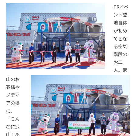
PRイベ
ント登
壇自体
が初め
てとな
る空気
階段の
お二
人。沢
山のお
客様や
メディ
アの姿
に、
「こん
なに沢
山！あ