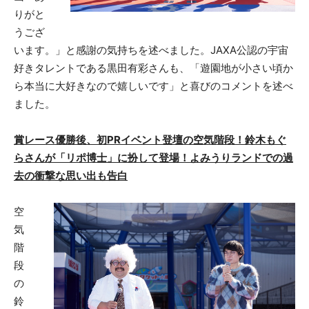
りがと
うござ
います。」と感謝の気持ちを述べました。JAXA公認の宇宙
好きタレントである黒田有彩さんも、「遊園地が小さい頃か
ら本当に大好きなので嬉しいです」と喜びのコメントを述べ
ました。
賞レース優勝後、初PRイベント登壇の空気階段！鈴木もぐ
らさんが「リポ博士」に扮して登場！よみうりランドでの過
去の衝撃な思い出も告白
空
気
階
段
の
鈴