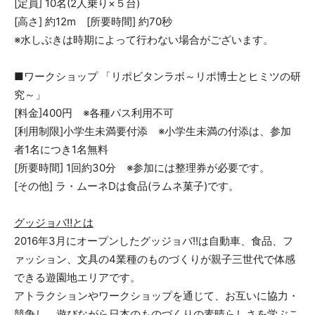
[定員] 10名(2人乗り×５台)
[高さ] 約12m [所要時間] 約70秒
※水しぶきは時期によって行わない場合がございます。
■ワークショップ 「リポビタンラボ～リポ博士とヒミツの研
究～」
[料金]400円 ※各種パス利用不可
[利用制限]小学生未満要付添 ※小学生未満の付添は、参加
者1名につき1名無料
[所要時間] 1回約30分 ※参加には整理券が必要です。
[その他] ラ・ムーネDは食品(ラムネ菓子)です。
グッジョバ‼とは
2016年3月にオープンしたグッジョバ!!は自動車、食品、フ
ァッション、文具の4業種のものづくりが親子三世代で体感
できる遊園地エリアです。
アトラクションやワークショップを通じて、お互いに協力・
競争し、遊びながら日本のものづくりの素晴らしさを学ぶこ