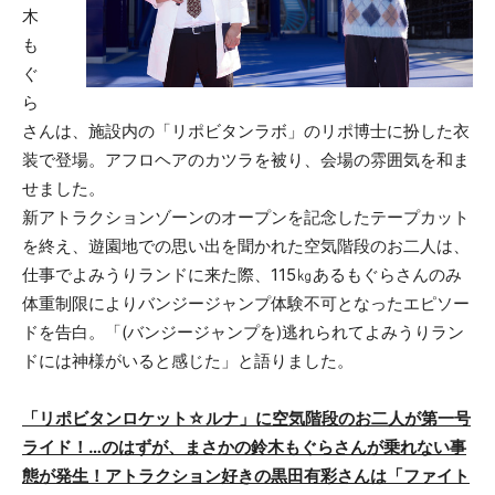
木
も
ぐ
ら
さんは、施設内の「リポビタンラボ」のリポ博士に扮した衣
装で登場。アフロヘアのカツラを被り、会場の雰囲気を和ま
せました。
新アトラクションゾーンのオープンを記念したテープカット
を終え、遊園地での思い出を聞かれた空気階段のお二人は、
仕事でよみうりランドに来た際、115㎏あるもぐらさんのみ
体重制限によりバンジージャンプ体験不可となったエピソー
ドを告白。「(バンジージャンプを)逃れられてよみうりラン
ドには神様がいると感じた」と語りました。
「リポビタンロケット☆ルナ」に空気階段のお二人が第一号
ライド！…のはずが、まさかの鈴木もぐらさんが乗れない事
態が発生！アトラクション好きの黒田有彩さんは「ファイト