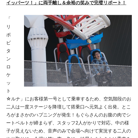
イッパーツ！」に両手離し＆余裕の笑みで完璧リポート！
「
リ
ポ
ビ
タ
ン
ロ
ケ
ッ
ト
☆ルナ」にお客様第一号として乗車するため、空気階段のお
二人は一度ステージを降壇して搭乗口へ元気よく出発。とこ
ろがまさかのハプニングが発生！もぐらさんのお腹の肉でシ
ートベルトが締まらず、スタッフ2人がかりで対応。中の様
子が見えないため、音声のみで会場へ向けて実況する二人の