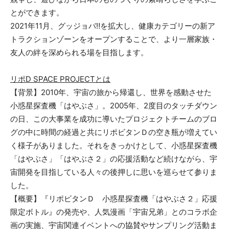
とができます。
2021年11月、グッジョバ‼を拡大し、健康カテゴリーの新ア
トラクションゾーンをオープンすることで、より一層家族・
友人の絆を深められる場を目指します。
リポD SPACE PROJECTとは
【背景】2010年、宇宙の旅から帰還し、世界を感動させた
小惑星探査機「はやぶさ」。2005年、2度目のタッチダウン
の日、この大事業を成功に導いたプロジェクトチームのブロ
グの中に時間の経過と共にリポビタンＤの空き瓶が増えてい
く様子がありました。それをきっかけとして、小惑星探査機
「はやぶさ」「はやぶさ２」の応援活動など続けながら、宇
宙開発を目指している人々の後押しに思いを巡らせて参りま
した。
【概要】『リポビタンＤ 小惑星探査機「はやぶさ２」応援
限定ボトル』の発売や、人気漫画「宇宙兄弟」とのコラボ企
画の実施、宇宙関連イベントへの協賛やサンプリング活動ま