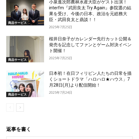
小泉進次郎農林水産大臣がゲスト出演！
interfm『武田良太 Try Again』参院選の結
果を受け、今後の日本、政治を元総務大
臣・武田良太と鼎談！！
商品サービス
2025年7月25日
桜井日奈子がカレンダー先行カット公開＆
発売を記念してファンとゲーム対決イベン
ト開催！
2025年7月25日
商品サービス
日本初！在日フィリピン人たちの日常を描
くショートドラマ「ハロハロ★ハウス」7
月28日(月)より配信開始！
2025年7月24日
商品サービス
返事を書く