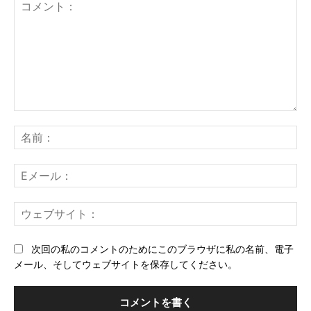
コ
メ
名
ン
前
ト：
E
メ
ー
ウ
ル
ェ
ブ
次回の私のコメントのためにこのブラウザに私の名前、電子
サ
メール、そしてウェブサイトを保存してください。
イ
ト