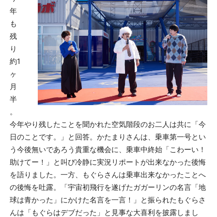
年
も
残
り
約1
ヶ
月
半
。
今年やり残したことを聞かれた空気階段のお二人は共に「今
日のことです。」と回答。かたまりさんは、乗車第一号とい
う今後無いであろう貴重な機会に、乗車中終始「こわーい！
助けてー！」と叫び冷静に実況リポートが出来なかった後悔
を語りました。一方、もぐらさんは乗車出来なかったことへ
の後悔を吐露。「宇宙初飛行を遂げたガガーリンの名言「地
球は青かった」にかけた名言を一言！」と振られたもぐらさ
んは「もぐらはデブだった」と見事な大喜利を披露しまし