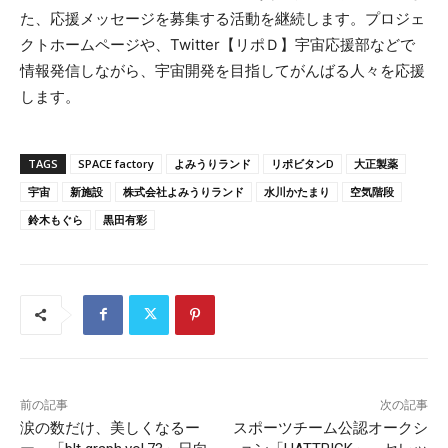
た、応援メッセージを募集する活動を継続します。プロジェ
クトホームページや、Twitter【リポＤ】宇宙応援部などで
情報発信しながら、宇宙開発を目指してがんばる人々を応援
します。
TAGS
SPACE factory
よみうりランド
リポビタンD
大正製薬
宇宙
新施設
株式会社よみうりランド
水川かたまり
空気階段
鈴木もぐら
黒田有彩
前の記事
次の記事
涙の数だけ、美しくなるー
スポーツチーム公認オークシ