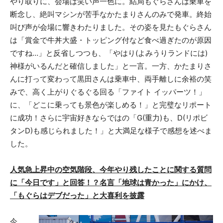
やり取りに、会場は笑い声一色に。結局もぐらさんは乗車を
断念し、絶叫マシンが苦手なかたまりさんのみで発車。終始
叫び声が会場に響きわたりました。その姿を見たもぐらさん
は「賞金で牛丼大盛・トッピング付など食べ過ぎたのが原因
ですね…」と反省しつつも、「やはり(よみうりランドには)
神様がいるんだと確信しました」と一言。一方、かたまりさ
んに打って変わって黒田さんは乗車中、両手離しに余裕の笑
みで、高く上がりぐるぐる回る「ファイト イッパーツ！」
に、「どこに乗っても景色が楽しめる！」と完璧なリポート
に成功！さらに宇宙好きならではの「G(重力)も、D(リポビ
タンD)も感じられました！」と大満足な様子で感想を述べま
した。
人気急上昇中の空気階段、今年やり残したことに関する質問
に「今日です」と回答！？名言「地球は青かった」にかけ、
「もぐらはデブだった」と大喜利を披露
今