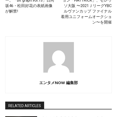
ー。「blt graph.vol.73」日向
ョン「HATTRICK」、セレッ
坂46・松田好花の表紙画像
ソ大阪 〜2021ＪリーグYBC
が解禁!
ルヴァンカップ ファイナル
着用ユニフォームオークショ
ン〜を開催
エンタメNOW 編集部
RELATED ARTICLES