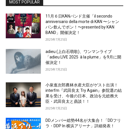
MOST POPULAR
11月６日KANバンド主催「il secondo
anniversario della morte di KAN 〜シャン
パン飲んでポン！〜presented by KAN
BAND」開催決定！
2025年7月25日
adieu (上白石萌歌)、ワンマンライブ
「adieu LIVE 2025 à la plume」を9月に開
催決定！
2025年7月25日
小泉進次郎農林水産大臣がゲスト出演！
interfm『武田良太 Try Again』参院選の結
果を受け、今後の日本、政治を元総務大
臣・武田良太と鼎談！！
2025年7月25日
DDメンバー総勢44名が大集合！「DDフリ
ラ・DDP In 横浜アリーナ」詳細発表！