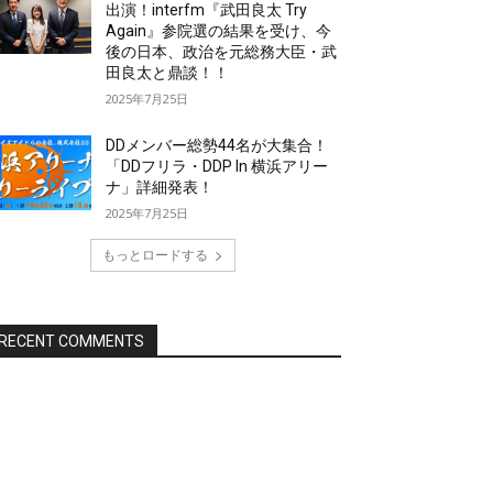
出演！interfm『武田良太 Try
Again』参院選の結果を受け、今
後の日本、政治を元総務大臣・武
田良太と鼎談！！
2025年7月25日
DDメンバー総勢44名が大集合！
「DDフリラ・DDP In 横浜アリー
ナ」詳細発表！
2025年7月25日
もっとロードする
RECENT COMMENTS