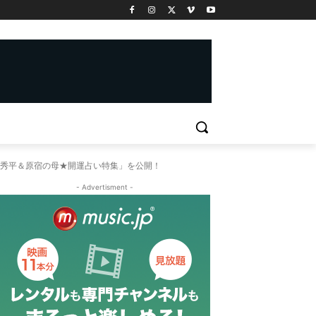
田秀平＆原宿の母★開運占い特集」を公開！
- Advertisment -