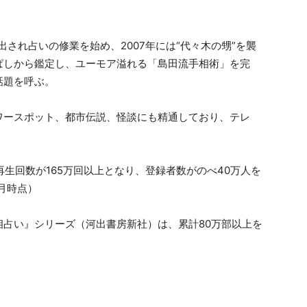
出され占いの修業を始め、2007年には“代々木の甥”を襲
ぱしから鑑定し、ユーモア溢れる「島田流手相術」を完
話題を呼ぶ。
ワースポット、都市伝説、怪談にも精通しており、テレ
総再生回数が165万回以上となり、登録者数がのべ40万人を
0月時点）
占い』シリーズ（河出書房新社）は、累計80万部以上を