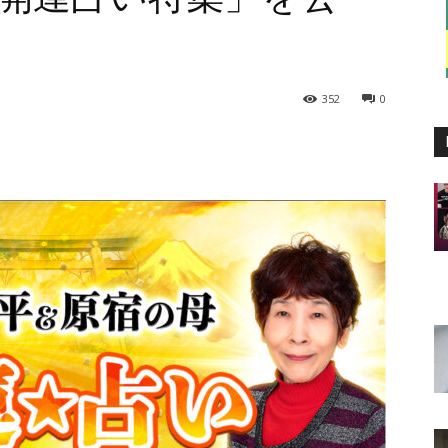
352
0