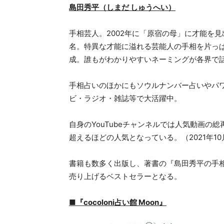
島田秀平（しまだ しゅうへい）
手相芸人。2002年に「原宿の母」に才能を見
名。特異な才能に溢れる芸能人の手相を片っ
成。誰もがわかりやすいネーミングが各界で
手相占いのほかにもソウルナンバー占いやパ
ビ・ラジオ・雑誌等で大活躍中。
自身のYouTubeチャンネルでは人気動画の
超えるほどの人気となっている。（2021年1
書籍も数多く出版し、著書の『島田秀平の手相
売り上げるベストセラーとなる。
■『cocoloni占い館 Moon』