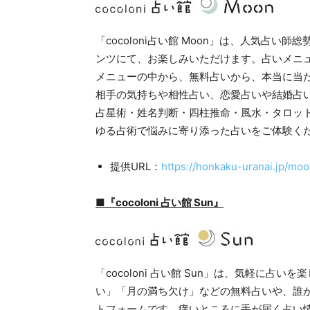
「cocoloni占い館 Moon」は、人気占い
ンツにて、お楽しみいただけます。占いメニュー
メニューの中から、無料占いから、本当に当
相手の気持ちや相性占い、恋愛占いや結婚占
占星術・姓名判断・四柱推命・風水・タロッ
ゆる占術で悩みに寄り添った占いをご体験くださ
提供URL：
https://honkaku-uranai.jp/moo
■『cocoloni 占い館 Sun』
「cocoloni 占い館 Sun」は、気軽に占
い」「月の満ち欠け」などの無料占いや、誰
トフォームです。痒いところに手が届く占い