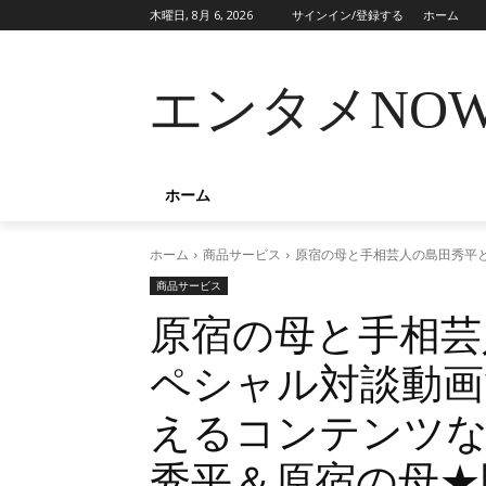
木曜日, 8月 6, 2026
サインイン/登録する
ホーム
エンタメNO
ホーム
ホーム
商品サービス
原宿の母と手相芸人の島田秀平と
商品サービス
原宿の母と手相芸
ペシャル対談動画”
えるコンテンツ
秀平＆原宿の母★