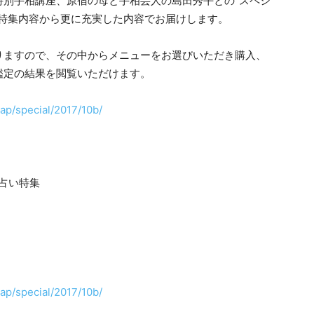
特別手相講座、原宿の母と手相芸人の島田秀平との“スペシ
の特集内容から更に充実した内容でお届けします。
りますので、その中からメニューをお選びいただき購入、
鑑定の結果を閲覧いただけます。
zap/special/2017/10b/
占い特集
り
zap/special/2017/10b/