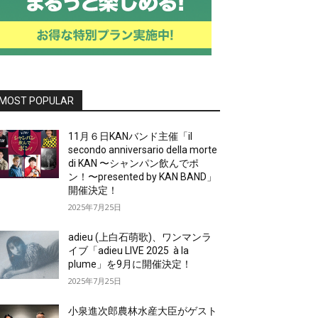
MOST POPULAR
11月６日KANバンド主催「il
secondo anniversario della morte
di KAN 〜シャンパン飲んでポ
ン！〜presented by KAN BAND」
開催決定！
2025年7月25日
adieu (上白石萌歌)、ワンマンラ
イブ「adieu LIVE 2025 à la
plume」を9月に開催決定！
2025年7月25日
小泉進次郎農林水産大臣がゲスト