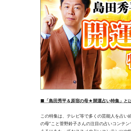
■「島田秀平＆原宿の母★開運占い特集」と
この特集は、テレビ等で多くの芸能人を占い続
の母”こと菅野鈴子さんの注目の占いコンテン