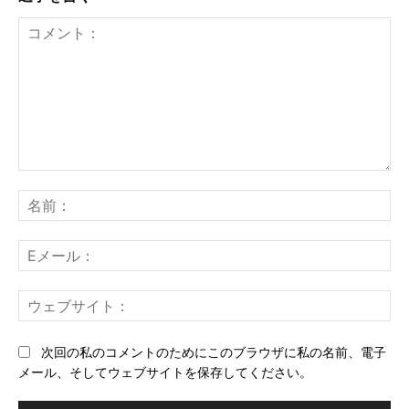
コ
メ
名
ン
前
ト：
E
メ
ー
ウ
ル
ェ
ブ
次回の私のコメントのためにこのブラウザに私の名前、電子
サ
メール、そしてウェブサイトを保存してください。
イ
ト