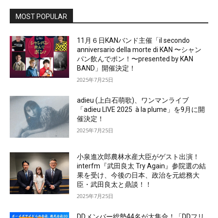
MOST POPULAR
11月６日KANバンド主催「il secondo
anniversario della morte di KAN 〜シャン
パン飲んでポン！〜presented by KAN
BAND」開催決定！
2025年7月25日
adieu (上白石萌歌)、ワンマンライブ
「adieu LIVE 2025 à la plume」を9月に開
催決定！
2025年7月25日
小泉進次郎農林水産大臣がゲスト出演！
interfm『武田良太 Try Again』参院選の結
果を受け、今後の日本、政治を元総務大
臣・武田良太と鼎談！！
2025年7月25日
DDメンバー総勢44名が大集合！「DDフリ