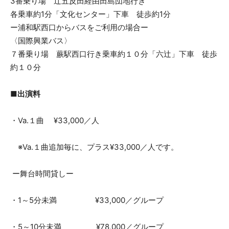
3番乗り場 辻五反田経由田島団地行き
各乗車約1分「文化センター」下車 徒歩約1分
ー浦和駅西口からバスをご利用の場合ー
〈国際興業バス〉
７番乗り場 蕨駅西口行き乗車約１０分「六辻」下車 徒歩
約１０分
■出演料
・Va.１曲 ¥33,000／人
※Va.１曲追加毎に、プラス¥33,000／人です。
ー舞台時間貸しー
・1～5分未満 ¥33,000／グループ
・5～10分未満 ¥78,000／グループ