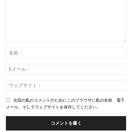
コ
メ
名
ン
前
ト：
E
メ
ー
ウ
ル
ェ
ブ
次回の私のコメントのためにこのブラウザに私の名前、電子
サ
メール、そしてウェブサイトを保存してください。
イ
ト