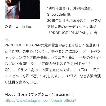
1993年⽣まれ。沖縄県出⾝。
Showtitle所属。
2019年に社会現象を起こしたアジ
ア最⼤級のオーディション番組
© Showtitle Inc.
『PRODUCE 101 JAPAN』に出
演。
PRODUCE 101 JAPANの元練習⽣9名により新しく発⾜され
た『円神』の中⼼メンバー。歌やダンスに加え、アートやフ
ァッションでも才能を発揮。バラエティ番組「千⿃のクセが
スゴいネタGP」や、「芸能⼈が本気で考えた!ドッキリ
GP」、ドラマ「あのコの夢を見たんです。」（TX）「江戸
モアゼル～令和で恋、いたしんす。」（YTV）など多数出演
し注目を集めている。
About :
%psh（ウップシュ）
/ Instagram ：
https://www.Instagram.com/oopsh_official/