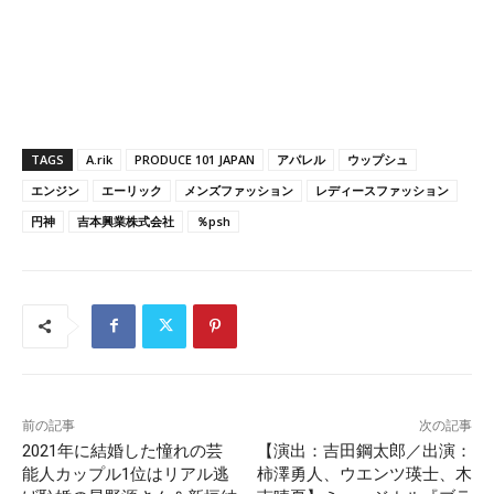
TAGS
A.rik
PRODUCE 101 JAPAN
アパレル
ウップシュ
エンジン
エーリック
メンズファッション
レディースファッション
円神
吉本興業株式会社
％psh
前の記事
次の記事
2021年に結婚した憧れの芸
【演出：吉田鋼太郎／出演：
能人カップル1位はリアル逃
柿澤勇人、ウエンツ瑛士、木