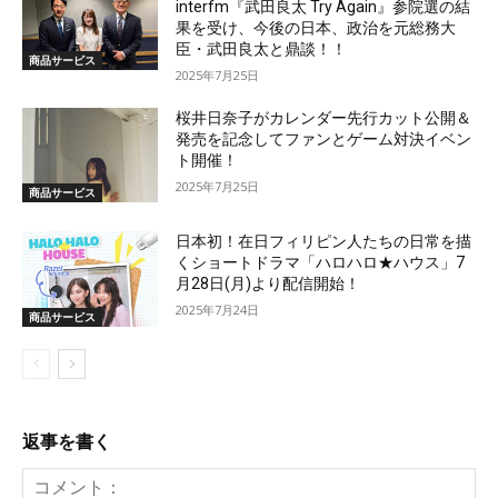
interfm『武田良太 Try Again』参院選の結
果を受け、今後の日本、政治を元総務大
臣・武田良太と鼎談！！
商品サービス
2025年7月25日
桜井日奈子がカレンダー先行カット公開＆
発売を記念してファンとゲーム対決イベン
ト開催！
2025年7月25日
商品サービス
日本初！在日フィリピン人たちの日常を描
くショートドラマ「ハロハロ★ハウス」7
月28日(月)より配信開始！
2025年7月24日
商品サービス
返事を書く