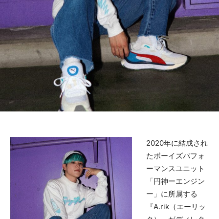
2020年に結成され
たボーイズパフォ
ーマンスユニット
「円神ーエンジン
ー」に所属する
『A.rik（エーリッ