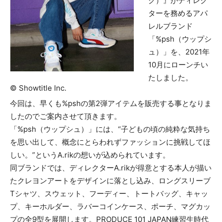
ク）』がディレク
ターを務めるアパ
レルブランド
「%psh（ウップシ
ュ）」を、2021年
10月にローンチい
たしました。
© Showtitle Inc.
今回は、早くも%pshの第2弾アイテムを販売する事となりま
したのでご案内させて頂きます。
「%psh（ウップシュ）」には、“子どもの頃の純粋な気持ち
を思い出して、概念にとらわれずファッションに挑戦してほ
しい。”というA.rikの想いが込められています。
同ブランドでは、ディレクターA.rikが得意とする本人が描い
たクレヨンアートをデザインに落とし込み、ロングスリーブ
Tシャツ、スウェット、フーディー、トートバッグ、キャッ
プ、キーホルダー、ラバーコインケース、ポーチ、マグカッ
プの全9型を展開します。PRODUCE 101 JAPAN練習生時代