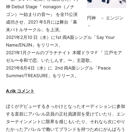
神 Debut Stage『 nonagon（ノナ
ゴン）〜始まりの⾳〜』 を全11公演
円神 － エンジン
成功させ、2021 年5月には舞台「幕
－
末バトルサークル」を上演。
2021年2⽉10 ⽇（⽔）に1st 両A⾯シングル「Say Your
Name/ENJIN」をリリース、
2021年1月クールのプラチナイト ⽊曜ドラマＦ「 江⼾モア
ゼル〜令和で恋、いたしんす。〜」主題歌。
2021年8月4日（水）に 2nd 両A⾯シングル「Peace
Summer/TREASURE」をリリース。
A.rik コメント
ぼくがデビューするきっかけとなったオーディションに参加
する直前にアパレル店員の正社員講習を受けていたり、エン
ターテインメントに限界を感じもいたり、それなら次にやり
たかったアパレルで働いてブランドを持つためにがんばろう