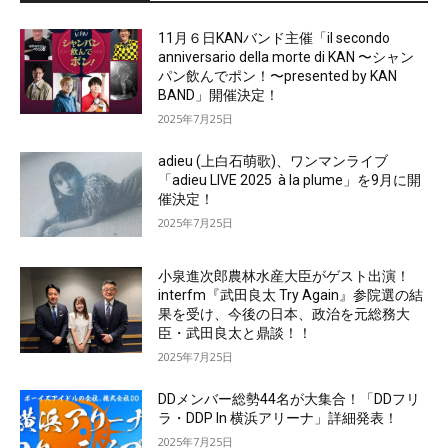
11月６日KANバンド主催「il secondo
anniversario della morte di KAN 〜シャン
パン飲んでポン！〜presented by KAN
BAND」開催決定！
2025年7月25日
adieu (上白石萌歌)、ワンマンライブ
「adieu LIVE 2025 à la plume」を9月に開
催決定！
2025年7月25日
小泉進次郎農林水産大臣がゲスト出演！
interfm『武田良太 Try Again』参院選の結
果を受け、今後の日本、政治を元総務大
臣・武田良太と鼎談！！
2025年7月25日
DDメンバー総勢44名が大集合！「DDフリ
ラ・DDP In 横浜アリーナ」詳細発表！
2025年7月25日