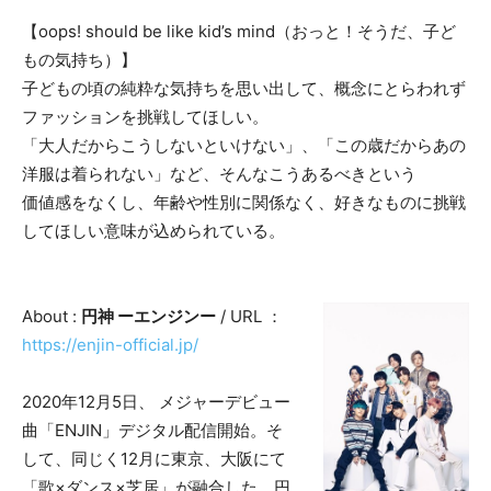
【oops! should be like kid’s mind（おっと！そうだ、子ど
もの気持ち）】
子どもの頃の純粋な気持ちを思い出して、概念にとらわれず
ファッションを挑戦してほしい。
「大人だからこうしないといけない」、「この歳だからあの
洋服は着られない」など、そんなこうあるべきという
価値感をなくし、年齢や性別に関係なく、好きなものに挑戦
してほしい意味が込められている。
​About :
円神 ーエンジンー
/ URL ：
https://enjin-official.jp/
2020年12⽉5⽇、 メジャーデビュー
曲「ENJIN」デジタル配信開始。そ
して、同じく12⽉に東京、⼤阪にて
「歌×ダンス×芝居」が融合した、円