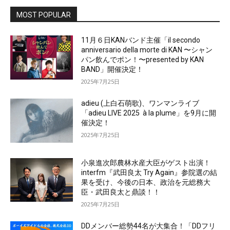
MOST POPULAR
11月６日KANバンド主催「il secondo
anniversario della morte di KAN 〜シャン
パン飲んでポン！〜presented by KAN
BAND」開催決定！
2025年7月25日
adieu (上白石萌歌)、ワンマンライブ
「adieu LIVE 2025 à la plume」を9月に開
催決定！
2025年7月25日
小泉進次郎農林水産大臣がゲスト出演！
interfm『武田良太 Try Again』参院選の結
果を受け、今後の日本、政治を元総務大
臣・武田良太と鼎談！！
2025年7月25日
DDメンバー総勢44名が大集合！「DDフリ