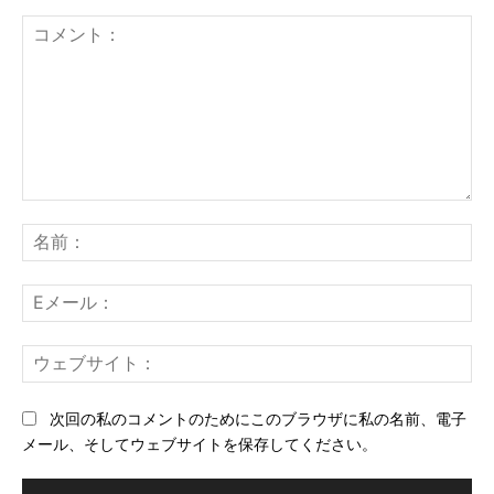
コ
メ
名
ン
前
ト：
E
メ
ー
ウ
ル
ェ
ブ
次回の私のコメントのためにこのブラウザに私の名前、電子
サ
メール、そしてウェブサイトを保存してください。
イ
ト