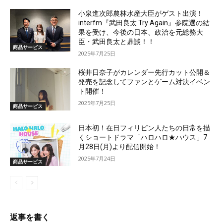
小泉進次郎農林水産大臣がゲスト出演！
interfm『武田良太 Try Again』参院選の結
果を受け、今後の日本、政治を元総務大
臣・武田良太と鼎談！！
商品サービス
2025年7月25日
桜井日奈子がカレンダー先行カット公開＆
発売を記念してファンとゲーム対決イベン
ト開催！
2025年7月25日
商品サービス
日本初！在日フィリピン人たちの日常を描
くショートドラマ「ハロハロ★ハウス」7
月28日(月)より配信開始！
2025年7月24日
商品サービス
返事を書く