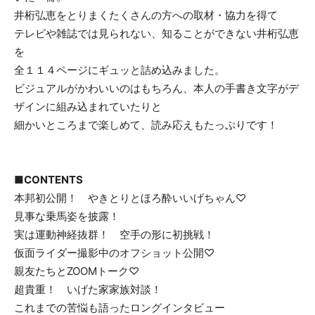
井桁弘恵をとりまくたくさんの方への取材・協力を得て
テレビや雑誌では見られない、知ることができない井桁弘恵
を
全１１４ページにギュッと詰め込みました。
ビジュアルがかわいいのはもちろん、本人の手書き文字がデ
ザインに組み込まれていたりと
細かいところまで楽しめて、読み応えもたっぷりです！
■CONTENTS
本邦初公開！ やきとりとほろ酔いいげちゃん♡
見事な乗馬姿を披露！
実は運動神経抜群！ 空手の形に初挑戦！
仮面ライダー撮影中のオフショット公開♡
親友たちとZOOMトーク♡
超貴重！ いげた家家族対談！
これまでの苦悩も語ったロングインタビュー