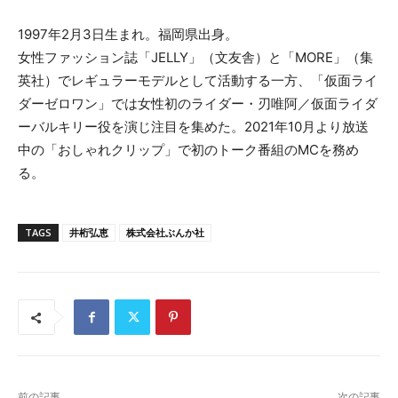
1997年2月3日生まれ。福岡県出身。
女性ファッション誌「JELLY」（文友舎）と「MORE」（集
英社）でレギュラーモデルとして活動する一方、「仮面ライ
ダーゼロワン」では女性初のライダー・刃唯阿／仮面ライダ
ーバルキリー役を演じ注目を集めた。2021年10月より放送
中の「おしゃれクリップ」で初のトーク番組のMCを務め
る。
TAGS
井桁弘恵
株式会社ぶんか社
前の記事
次の記事