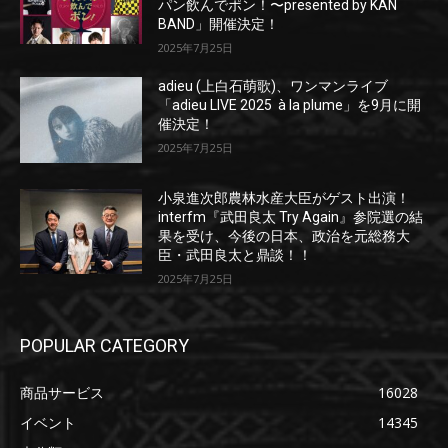
パン飲んでポン！〜presented by KAN
BAND」開催決定！
2025年7月25日
adieu (上白石萌歌)、ワンマンライブ
「adieu LIVE 2025 à la plume」を9月に開
催決定！
2025年7月25日
小泉進次郎農林水産大臣がゲスト出演！
interfm『武田良太 Try Again』参院選の結
果を受け、今後の日本、政治を元総務大
臣・武田良太と鼎談！！
2025年7月25日
POPULAR CATEGORY
商品サービス
16028
イベント
14345