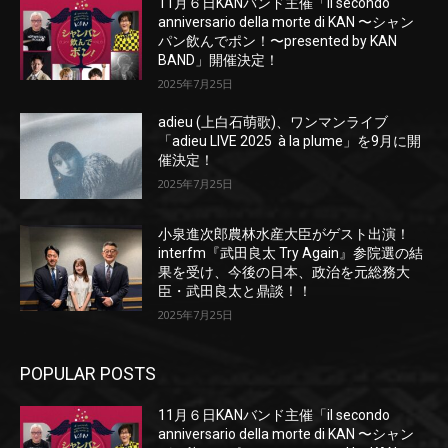
11月６日KANバンド主催「il secondo
anniversario della morte di KAN 〜シャン
パン飲んでポン！〜presented by KAN
BAND」開催決定！
2025年7月25日
adieu (上白石萌歌)、ワンマンライブ
「adieu LIVE 2025 à la plume」を9月に開
催決定！
2025年7月25日
小泉進次郎農林水産大臣がゲスト出演！
interfm『武田良太 Try Again』参院選の結
果を受け、今後の日本、政治を元総務大
臣・武田良太と鼎談！！
2025年7月25日
POPULAR POSTS
11月６日KANバンド主催「il secondo
anniversario della morte di KAN 〜シャン