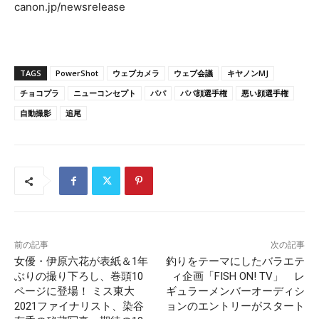
canon.jp/newsrelease
TAGS
PowerShot
ウェブカメラ
ウェブ会議
キヤノンMJ
チョコプラ
ニューコンセプト
パパ
パパ顔選手権
悪い顔選手権
自動撮影
追尾
前の記事
次の記事
女優・伊原六花が表紙＆1年
釣りをテーマにしたバラエテ
ぶりの撮り下ろし、巻頭10
ィ企画「FISH ON! TV」 レ
ページに登場！ ミス東大
ギュラーメンバーオーディシ
2021ファイナリスト、染谷
ョンのエントリーがスタート