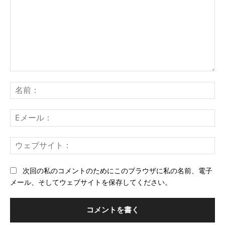
コ
メ
名
ン
前
ト：
E
メ
ー
ウ
ル
ェ
ブ
次回の私のコメントのためにこのブラウザに私の名前、電子
サ
メール、そしてウェブサイトを保存してください。
イ
ト