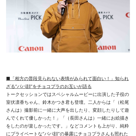
■
「相方の普段
見られない
表情が
みられて
面白い！」
知られ
ざる“パパ
顔
”
をチョコプラ
のお互い
が語る
トークセッションではスペシャルムービーに出演した子役の
室伏凛香ちゃん、鈴木かつき君も登壇。二人からは「（松尾
さんは）撮影前に一緒に大声を出したり、変顔したりして遊
んでくれて優しかった！」「（長田さんは）一緒にお絵描き
をしたのが楽しかったです。」などコメントも上がり、純粋
にプライベートな“パパ顔”の暴露にチョコプラさんも照れた