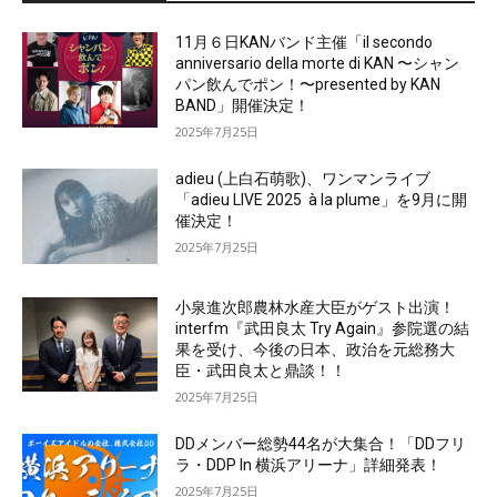
11月６日KANバンド主催「il secondo
anniversario della morte di KAN 〜シャン
パン飲んでポン！〜presented by KAN
BAND」開催決定！
2025年7月25日
adieu (上白石萌歌)、ワンマンライブ
「adieu LIVE 2025 à la plume」を9月に開
催決定！
2025年7月25日
小泉進次郎農林水産大臣がゲスト出演！
interfm『武田良太 Try Again』参院選の結
果を受け、今後の日本、政治を元総務大
臣・武田良太と鼎談！！
2025年7月25日
DDメンバー総勢44名が大集合！「DDフリ
ラ・DDP In 横浜アリーナ」詳細発表！
2025年7月25日