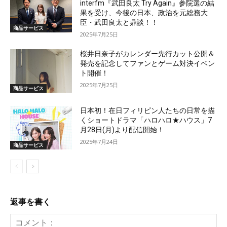
interfm『武田良太 Try Again』参院選の結
果を受け、今後の日本、政治を元総務大
臣・武田良太と鼎談！！
商品サービス
2025年7月25日
桜井日奈子がカレンダー先行カット公開＆
発売を記念してファンとゲーム対決イベン
ト開催！
2025年7月25日
商品サービス
日本初！在日フィリピン人たちの日常を描
くショートドラマ「ハロハロ★ハウス」7
月28日(月)より配信開始！
2025年7月24日
商品サービス
返事を書く