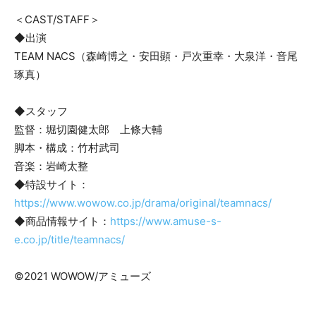
＜CAST/STAFF＞
◆出演
TEAM NACS（森崎博之・安田顕・戸次重幸・大泉洋・音尾
琢真）
◆スタッフ
監督：堀切園健太郎 上條大輔
脚本・構成：竹村武司
音楽：岩崎太整
◆特設サイト：
https://www.wowow.co.jp/drama/original/teamnacs/
◆商品情報サイト：
https://www.amuse-s-
e.co.jp/title/teamnacs/
©2021 WOWOW/アミューズ