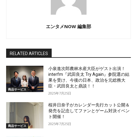
エンタメNOW 編集部
RELATED ARTICLES
小泉進次郎農林水産大臣がゲスト出演！
interfm『武田良太 Try Again』参院選の結
果を受け、今後の日本、政治を元総務大
臣・武田良太と鼎談！！
商品サービス
2025年7月25日
桜井日奈子がカレンダー先行カット公開＆
発売を記念してファンとゲーム対決イベン
ト開催！
2025年7月25日
商品サービス