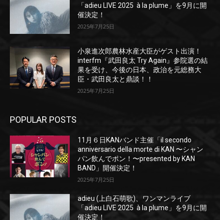
「adieu LIVE 2025 à la plume」を9月に開
催決定！
2025年7月25日
小泉進次郎農林水産大臣がゲスト出演！
interfm『武田良太 Try Again』参院選の結
果を受け、今後の日本、政治を元総務大
臣・武田良太と鼎談！！
2025年7月25日
POPULAR POSTS
11月６日KANバンド主催「il secondo
anniversario della morte di KAN 〜シャン
パン飲んでポン！〜presented by KAN
BAND」開催決定！
2025年7月25日
adieu (上白石萌歌)、ワンマンライブ
「adieu LIVE 2025 à la plume」を9月に開
催決定！