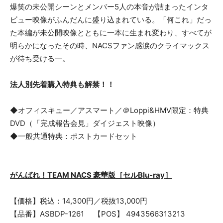
爆笑の未公開シーンとメンバー5人の本音が詰まったインタ
ビュー映像がふんだんに盛り込まれている。「何これ」だっ
た本編が未公開映像とともに一本に生まれ変わり、すべてが
明らかになったその時、NACSファン感涙のクライマックス
が待ち受ける―。
法人別先着購入特典も解禁！！
◆オフィスキュー／アスマート／＠Loppi&HMV限定：特典
DVD（「完成報告会見」ダイジェスト映像）
◆一般共通特典：ポストカードセット
がんばれ！TEAM NACS 豪華版［セルBlu-ray］
【価格】税込：14,300円／税抜13,000円
【品番】ASBDP-1261 【POS】 4943566313213