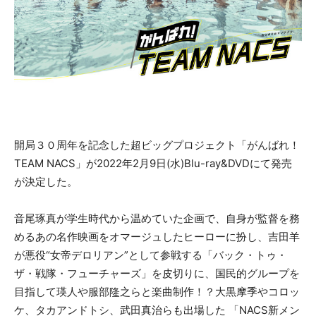
開局３０周年を記念した超ビッグプロジェクト「がんばれ！
TEAM NACS」が2022年2月9日(水)Blu-ray&DVDにて発売
が決定した。
音尾琢真が学生時代から温めていた企画で、自身が監督を務
めるあの名作映画をオマージュしたヒーローに扮し、吉田羊
が悪役“女帝デロリアン”として参戦する「バック・トゥ・
ザ・戦隊・フューチャーズ」を皮切りに、国民的グループを
目指して瑛人や服部隆之らと楽曲制作！？大黒摩季やコロッ
ケ、タカアンドトシ、武田真治らも出場した 「NACS新メン