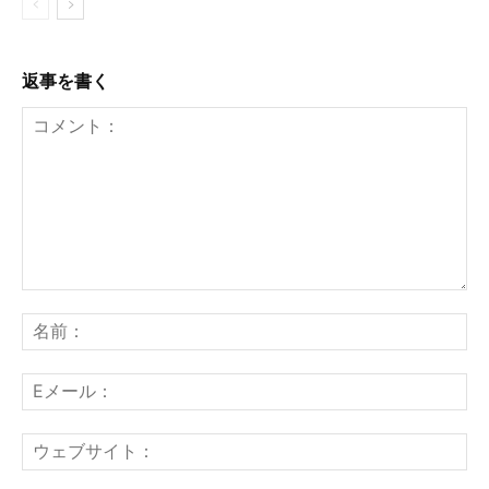
返事を書く
コ
メ
名
ン
前
ト：
E
メ
ー
ウ
ル
ェ