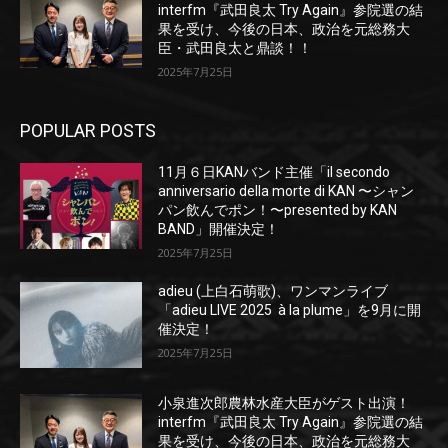
interfm『武田良太 Try Again』参院選の結
果を受け、今後の日本、政治を元総務大
臣・武田良太と鼎談！！
2025年7月25日
POPULAR POSTS
11月６日KANバンド主催「il secondo
anniversario della morte di KAN 〜シャン
パン飲んでポン！〜presented by KAN
BAND」開催決定！
2025年7月25日
adieu (上白石萌歌)、ワンマンライブ
「adieu LIVE 2025 à la plume」を9月に開
催決定！
2025年7月25日
小泉進次郎農林水産大臣がゲスト出演！
interfm『武田良太 Try Again』参院選の結
果を受け、今後の日本、政治を元総務大