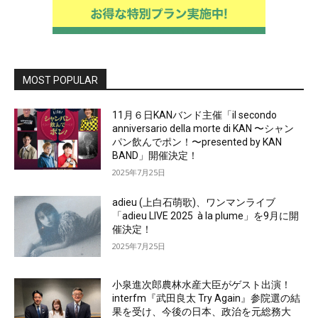
MOST POPULAR
11月６日KANバンド主催「il secondo
anniversario della morte di KAN 〜シャン
パン飲んでポン！〜presented by KAN
BAND」開催決定！
2025年7月25日
adieu (上白石萌歌)、ワンマンライブ
「adieu LIVE 2025 à la plume」を9月に開
催決定！
2025年7月25日
小泉進次郎農林水産大臣がゲスト出演！
interfm『武田良太 Try Again』参院選の結
果を受け、今後の日本、政治を元総務大