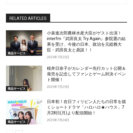
RELATED ARTICLES
小泉進次郎農林水産大臣がゲスト出演！
interfm『武田良太 Try Again』参院選の結
果を受け、今後の日本、政治を元総務大
臣・武田良太と鼎談！！
商品サービス
2025年7月25日
桜井日奈子がカレンダー先行カット公開＆
発売を記念してファンとゲーム対決イベン
ト開催！
2025年7月25日
商品サービス
日本初！在日フィリピン人たちの日常を描
くショートドラマ「ハロハロ★ハウス」7
月28日(月)より配信開始！
2025年7月24日
商品サービス