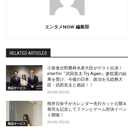
エンタメNOW 編集部
RELATED ARTICLES
小泉進次郎農林水産大臣がゲスト出演！
interfm『武田良太 Try Again』参院選の結
果を受け、今後の日本、政治を元総務大
臣・武田良太と鼎談！！
商品サービス
2025年7月25日
桜井日奈子がカレンダー先行カット公開＆
発売を記念してファンとゲーム対決イベン
ト開催！
2025年7月25日
商品サービス