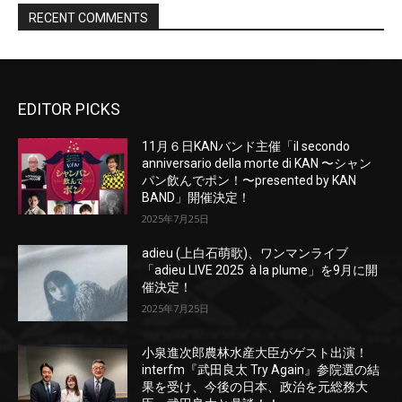
EDITOR PICKS
11月６日KANバンド主催「il secondo
anniversario della morte di KAN 〜シャン
パン飲んでポン！〜presented by KAN
BAND」開催決定！
2025年7月25日
adieu (上白石萌歌)、ワンマンライブ
「adieu LIVE 2025 à la plume」を9月に開
催決定！
2025年7月25日
小泉進次郎農林水産大臣がゲスト出演！
interfm『武田良太 Try Again』参院選の結
果を受け、今後の日本、政治を元総務大