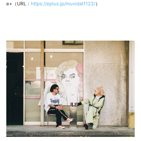
e+（URL：
https://eplus.jp/muvidat1123/
）