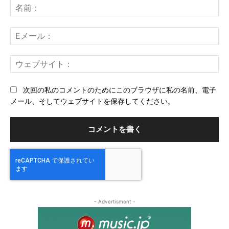
メ
名
ン
前
ト：
E
メ
ー
ウ
ル
ェ
ブ
次回の私のコメントのためにこのブラウザに私の名前、電子
サ
メール、そしてウェブサイトを保存してください。
イ
ト
- Advertisment -