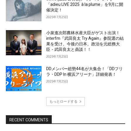
「adieu LIVE 2025 à la plume」を9月に開
催決定！
2025年7月25日
小泉進次郎農林水産大臣がゲスト出演！
interfm『武田良太 Try Again』参院選の結
果を受け、今後の日本、政治を元総務大
臣・武田良太と鼎談！！
2025年7月25日
DDメンバー総勢44名が大集合！「DDフリ
ラ・DDP In 横浜アリーナ」詳細発表！
2025年7月25日
もっとロードする
RECENT COMMENTS