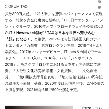
客
ⓒDRUM TAO
動
員数800万人超。「和太鼓」を驚異のパフォーマンスで表現
する、想像を完全に裏切る新時代「THE日本エンターテイメ
ント」グループ。2016年オフ・ブロードウェイ全公演SOLD
OUT！
Newsweek誌が「TAOは日本を世界へ売り込む
『顔』になる！」
と絶賛。2017年より訪日外国人向けナイ
トエンタメ「万華響」東京ロングラン開催、2019年4月より
常設化。2017年メジャーデビュー、iTunes５カ国でワール
ドチャートTOP3入り。2018年、パリ「ジャポニスム
2018」、モスクワ「ロシアにおける日本年」開会式にて演
奏。「大分県文化功労者 学術・文化振興」、「文化創造
賞」、「第6回観光庁長官表彰」「地方自治法施行70周年記
念総務大臣表彰」受賞。2020年度は公演再開後、274公演の
上演を実現。2021年は3班で500公演を予定。
【衣装：コシ