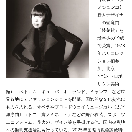
ノジュンコ】
新人デザイナ
－の登竜門
「装苑賞」を
最年少の19歳
で受賞。1978
年パリコレク
ション初参
加。北京、
NY(メトロポ
リタン美術
館）、ベトナム、キュ－バ、ポ－ランド、ミャンマ－など世
界各地にてファッションショ－を開催。国際的な文化交流に
も力を入れる。オペラやブロ－ドウェイミュ－ジカル《太平
洋序曲》（トニ－賞ノミネ－ト）などの舞台衣装、スポ－ツ
ユニフォ－ム、花火のデザイン等を手掛ける他、国内被災地
への復興支援活動も行っている。2025年国際博覧会誘致特