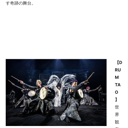
す奇跡の舞台。
【D
RU
M
TA
O
】
世
界
観