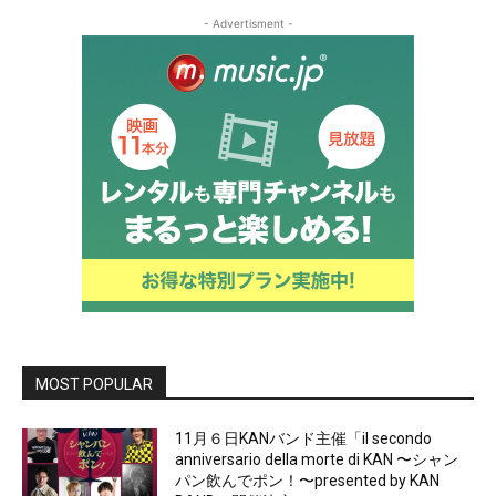
- Advertisment -
MOST POPULAR
11月６日KANバンド主催「il secondo
anniversario della morte di KAN 〜シャン
パン飲んでポン！〜presented by KAN