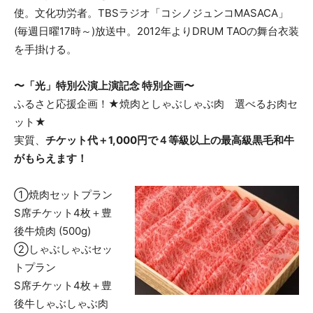
使。文化功労者。TBSラジオ「コシノジュンコMASACA」
(毎週日曜17時～)放送中。2012年よりDRUM TAOの舞台衣装
を手掛ける。
〜「光」特別公演上演記念
特別企画
〜
ふるさと応援企画！★焼肉としゃぶしゃぶ肉 選べるお肉セ
ット★
実質、
チケット代＋
1,000
円で
４等級以上の最高級黒毛和牛
がもらえ
ます
！
①焼肉セットプラン
S席チケット4枚＋豊
後牛焼肉 (500g)
②しゃぶしゃぶセッ
トプラン
S席チケット4枚＋豊
後牛しゃぶしゃぶ肉