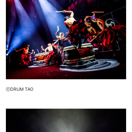
ⓒDRUM TAO