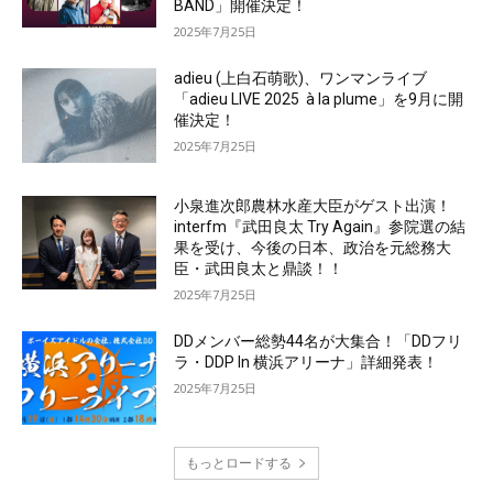
BAND」開催決定！
2025年7月25日
adieu (上白石萌歌)、ワンマンライブ
「adieu LIVE 2025 à la plume」を9月に開
催決定！
2025年7月25日
小泉進次郎農林水産大臣がゲスト出演！
interfm『武田良太 Try Again』参院選の結
果を受け、今後の日本、政治を元総務大
臣・武田良太と鼎談！！
2025年7月25日
DDメンバー総勢44名が大集合！「DDフリ
ラ・DDP In 横浜アリーナ」詳細発表！
2025年7月25日
もっとロードする