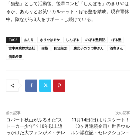
「猫塾」として活動後、後輩コンビ「しんぼる」のきりやは
るか、あんりとお笑いカルテット・ぼる塾を結成。現在育休
中。陰ながら3人をサポートし続けている。
TAGS
あんり
きりやはるか
しんぼる
のぼる塾日記
ぼる塾
吉本興業株式会社
猫塾
田辺智加
腐女子のつづ井さん
酒寄さん
酒寄希望
前の記事
次の記事
ロバート秋山がふるえた“ス
11月14日(日)よりスタート！
トーカー少年”？10年以上追
〈3ヶ月連続企画〉世界ウル
っかけた大ファンがメ～テレ
ルン滞在記～セレクション～