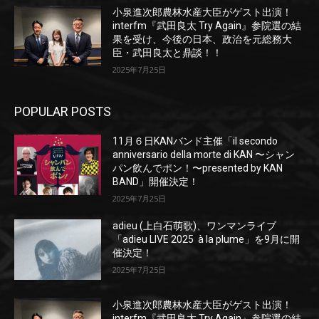
小泉進次郎農林水産大臣がゲスト出演！
interfm『武田良太 Try Again』参院選の結
果を受け、今後の日本、政治を元総務大
臣・武田良太と鼎談！！
2025年7月25日
POPULAR POSTS
11月６日KANバンド主催「il secondo
anniversario della morte di KAN 〜シャン
パン飲んでポン！〜presented by KAN
BAND」開催決定！
2025年7月25日
adieu (上白石萌歌)、ワンマンライブ
「adieu LIVE 2025 à la plume」を9月に開
催決定！
2025年7月25日
小泉進次郎農林水産大臣がゲスト出演！
interfm『武田良太 Try Again』参院選の結