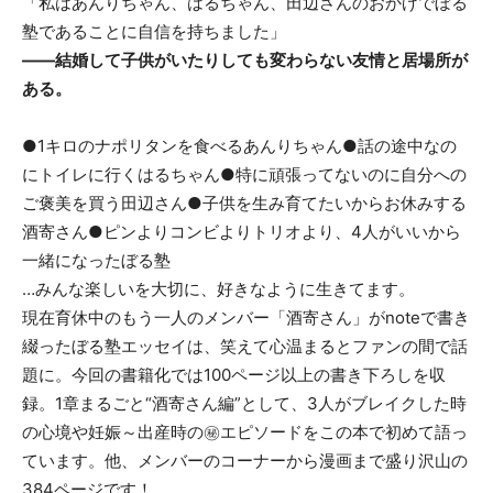
「私はあんりちゃん、はるちゃん、田辺さんのおかげでぼる
塾であることに自信を持ちました」
――結婚して子供がいたりしても変わらない友情と居場所が
ある。
●1キロのナポリタンを食べるあんりちゃん●話の途中なの
にトイレに行くはるちゃん●特に頑張ってないのに自分への
ご褒美を買う田辺さん●子供を生み育てたいからお休みする
酒寄さん●ピンよりコンビよりトリオより、4人がいいから
一緒になったぼる塾
…みんな楽しいを大切に、好きなように生きてます。
現在育休中のもう一人のメンバー「酒寄さん」がnoteで書き
綴ったぼる塾エッセイは、笑えて心温まるとファンの間で話
題に。今回の書籍化では100ページ以上の書き下ろしを収
録。1章まるごと“酒寄さん編”として、3人がブレイクした時
の心境や妊娠～出産時の㊙エピソードをこの本で初めて語っ
ています。他、メンバーのコーナーから漫画まで盛り沢山の
384ページです！