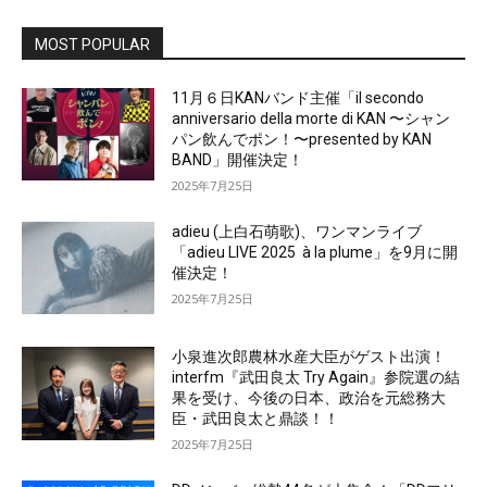
MOST POPULAR
11月６日KANバンド主催「il secondo
anniversario della morte di KAN 〜シャン
パン飲んでポン！〜presented by KAN
BAND」開催決定！
2025年7月25日
adieu (上白石萌歌)、ワンマンライブ
「adieu LIVE 2025 à la plume」を9月に開
催決定！
2025年7月25日
小泉進次郎農林水産大臣がゲスト出演！
interfm『武田良太 Try Again』参院選の結
果を受け、今後の日本、政治を元総務大
臣・武田良太と鼎談！！
2025年7月25日