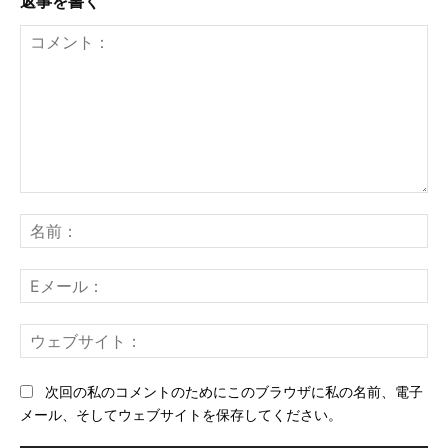
返事を書く
コ
メ
名
ン
前
ト：
E
メ
ー
ウ
ル
ェ
ブ
次回の私のコメントのためにこのブラウザに私の名前、電子
サ
メール、そしてウェブサイトを保存してください。
イ
ト