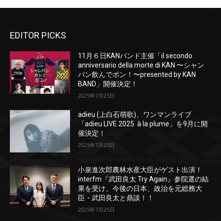
EDITOR PICKS
11月６日KANバンド主催「il secondo
anniversario della morte di KAN 〜シャン
パン飲んでポン！〜presented by KAN
BAND」開催決定！
2025年7月25日
adieu (上白石萌歌)、ワンマンライブ
「adieu LIVE 2025 à la plume」を9月に開
催決定！
2025年7月25日
小泉進次郎農林水産大臣がゲスト出演！
interfm『武田良太 Try Again』参院選の結
果を受け、今後の日本、政治を元総務大
臣・武田良太と鼎談！！
2025年7月25日