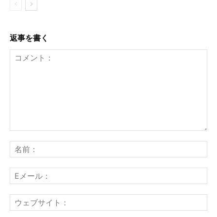
返事を書く
コ
メ
名
ン
前
ト：
E
メ
ー
ウ
ル
ェ