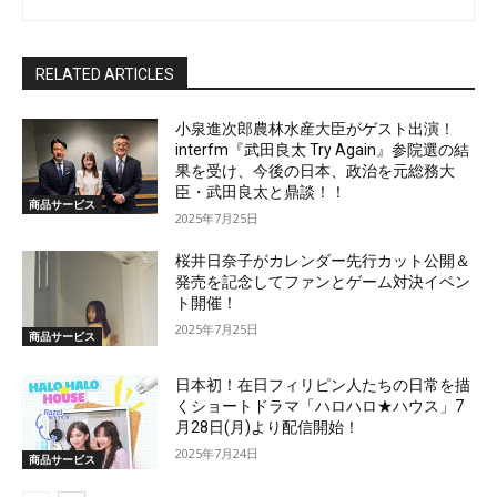
RELATED ARTICLES
小泉進次郎農林水産大臣がゲスト出演！
interfm『武田良太 Try Again』参院選の結
果を受け、今後の日本、政治を元総務大
臣・武田良太と鼎談！！
商品サービス
2025年7月25日
桜井日奈子がカレンダー先行カット公開＆
発売を記念してファンとゲーム対決イベン
ト開催！
2025年7月25日
商品サービス
日本初！在日フィリピン人たちの日常を描
くショートドラマ「ハロハロ★ハウス」7
月28日(月)より配信開始！
2025年7月24日
商品サービス