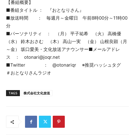
【番組概要】
■番組タイトル ： 『おとなりさん』
■放送時間 ： 毎週月～金曜日 午前8時00分～11時00
分
■パーソナリティ ： （月） 平子祐希 （火） 高橋優
（水） 鈴木おさむ （木） 高山一実 （金） 山根良顕（月
～金） 坂口愛美・文化放送アナウンサー■メールアドレ
ス ： otonari@joqr.net
■Twitter ： @otonariqr ※推奨ハッシュタグ
＃おとなりさんラジオ
TAGS
株式会社文化放送