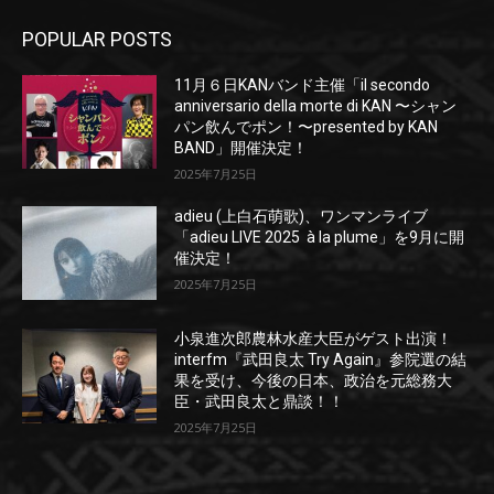
POPULAR POSTS
11月６日KANバンド主催「il secondo
anniversario della morte di KAN 〜シャン
パン飲んでポン！〜presented by KAN
BAND」開催決定！
2025年7月25日
adieu (上白石萌歌)、ワンマンライブ
「adieu LIVE 2025 à la plume」を9月に開
催決定！
2025年7月25日
小泉進次郎農林水産大臣がゲスト出演！
interfm『武田良太 Try Again』参院選の結
果を受け、今後の日本、政治を元総務大
臣・武田良太と鼎談！！
2025年7月25日