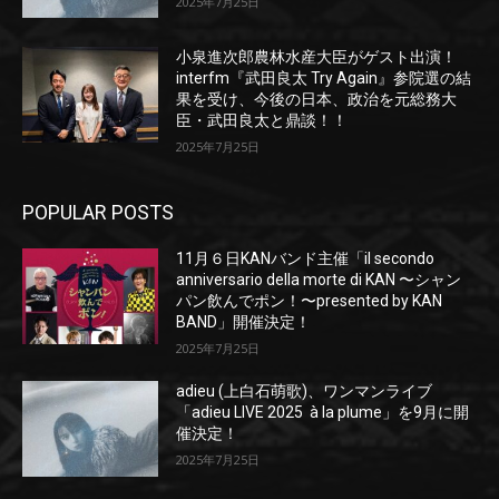
2025年7月25日
小泉進次郎農林水産大臣がゲスト出演！
interfm『武田良太 Try Again』参院選の結
果を受け、今後の日本、政治を元総務大
臣・武田良太と鼎談！！
2025年7月25日
POPULAR POSTS
11月６日KANバンド主催「il secondo
anniversario della morte di KAN 〜シャン
パン飲んでポン！〜presented by KAN
BAND」開催決定！
2025年7月25日
adieu (上白石萌歌)、ワンマンライブ
「adieu LIVE 2025 à la plume」を9月に開
催決定！
2025年7月25日