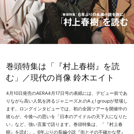
巻頭特集は「『村上春樹』を読
む」／現代の肖像 鈴木エイト
4月10日発売のAERA4月17日号の表紙には、デビュー前であ
りながら高い人気を誇るジャニーズJr.のAぇ! groupが登場し
ます。ロングインタビューでは、初の全国ツアーを開催中の
彼らが、今後への思いを「日本のアイドルの天下人になりた
い」など、強い言葉で語ります。巻頭特集は、「『村上春
樹』を読む」。6年ぶりの長編小説『街とその不確かな壁』