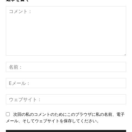
コ
メ
名
ン
前
ト：
E
メ
ー
ウ
ル
ェ
ブ
次回の私のコメントのためにこのブラウザに私の名前、電子
サ
メール、そしてウェブサイトを保存してください。
イ
ト