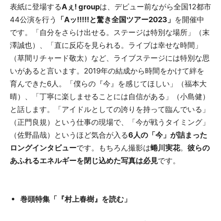
表紙に登場する
Aぇ! group
は、デビュー前ながら全国12都市
44公演を行う
「Aッ!!!!!と驚き全国ツアー2023」
を開催中
です。「自分をさらけ出せる。ステージは特別な場所」（末
澤誠也）、「直に反応を見られる。ライブは幸せな時間」
（草間リチャード敬太）など、ライブステージには特別な思
いがあると言います。2019年の結成から時間をかけて絆を
育んできた6人。「僕らの『今』を感じてほしい」（福本大
晴）、「丁寧に楽しませることには自信がある」（小島健）
と話します。「アイドルとしての誇りを持って臨んでいる」
（正門良規）という仕事の現場で、「今が戦うタイミング」
（佐野晶哉）というほど気合が入る
6人の「今」が詰まった
ロングインタビュー
です。もちろん撮影は
蜷川実花
。
彼らの
あふれるエネルギーを閉じ込めた写真は必見
です。
巻頭特集「『村上春樹』を読む」