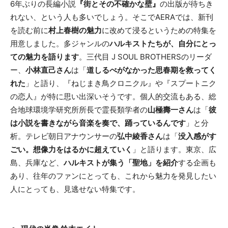
6年ぶりの長編小説
『街とその不確かな壁』
の出版が待ちき
れない、という人も多いでしょう。そこでAERAでは、新刊
を読む前に
村上春樹の魅力
に改めて浸るというための特集を
用意しました。多ジャンルの
ハルキストたちが、自分にとっ
ての魅力を語ります
。三代目 J SOUL BROTHERSのリーダ
ー、
小林直己さん
は「
道しるべがなかった思春期を救ってく
れた
」と語り、『ねじまき鳥クロニクル』や『スプートニク
の恋人』が特に思い出深いそうです。個人的交流もある、総
合地球環境学研究所所長で霊長類学者の
山極壽一さん
は「
彼
は小説を書きながら音楽を奏で、踊っているんです
」と分
析。テレビ朝日アナウンサーの
弘中綾香さん
は「
没入感がす
ごい。想像力をはるかに超えていく
」と語ります。東京、広
島、兵庫など、
ハルキストが集う「聖地」を紹介
する企画も
あり、往年のファンにとっても、これから魅力を発見したい
人にとっても、見逃せない特集です。