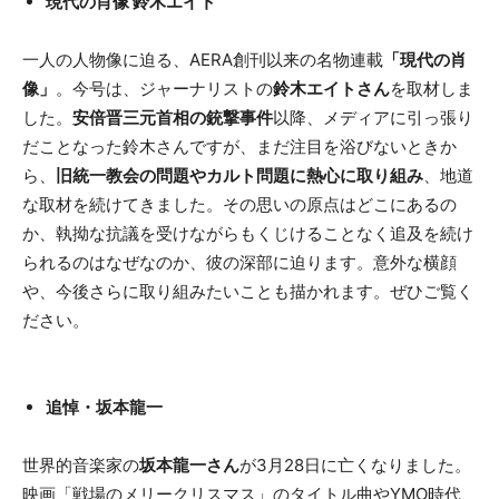
現代の肖像 鈴木エイト
一人の人物像に迫る、AERA創刊以来の名物連載
「現代の肖
像」
。今号は、ジャーナリストの
鈴木エイトさん
を取材しま
した。
安倍晋三元首相の銃撃事件
以降、メディアに引っ張り
だことなった鈴木さんですが、まだ注目を浴びないときか
ら、
旧統一教会の問題やカルト問題に熱心に取り組み
、地道
な取材を続けてきました。その思いの原点はどこにあるの
か、執拗な抗議を受けながらもくじけることなく追及を続け
られるのはなぜなのか、彼の深部に迫ります。意外な横顔
や、今後さらに取り組みたいことも描かれます。ぜひご覧く
ださい。
追悼・坂本龍一
世界的音楽家の
坂本龍一さん
が3月28日に亡くなりました。
映画「戦場のメリークリスマス」のタイトル曲やYMO時代