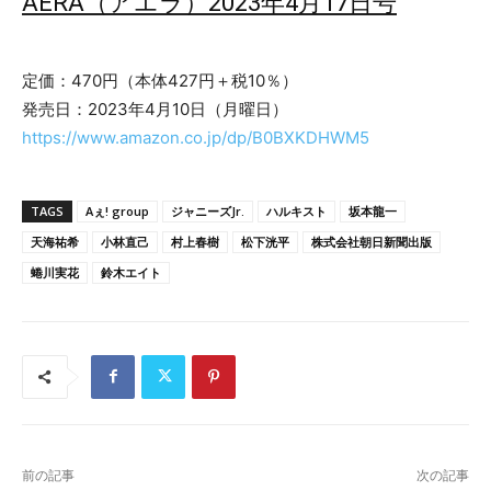
AERA（アエラ）2023年4月17日号
定価：470円（本体427円＋税10％）
発売日：2023年4月10日（月曜日）
https://www.amazon.co.jp/dp/B0BXKDHWM5
TAGS
Aぇ! group
ジャニーズJr.
ハルキスト
坂本龍一
天海祐希
小林直己
村上春樹
松下洸平
株式会社朝日新聞出版
蜷川実花
鈴木エイト
前の記事
次の記事