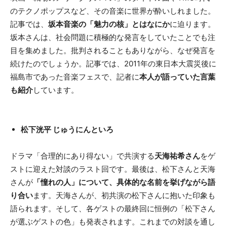
のテクノポップスなど、その音楽に世界が酔いしれました。
記事では、
坂本音楽の「魅力の核」とはなにか
に迫ります。
坂本さんは、社会問題に積極的な発言をしていたことでも注
目を集めました。批判されることもありながら、なぜ発言を
続けたのでしょうか。記事では、2011年の東日本大震災後に
福島市であった音楽フェスで、記者に
本人が語っていた言葉
も紹介
しています。
松下洸平 じゅうにんといろ
ドラマ「合理的にあり得ない」で共演する
天海祐希さん
をゲ
ストに迎えた対談のラスト回です。最後は、松下さんと天海
さんが
「憧れの人」について、具体的な名前を挙げながら語
り合い
ます。天海さんが、初共演の松下さんに抱いた印象も
語られます。そして、各ゲストの最終回に恒例の「松下さん
が選ぶゲストの色」も発表されます。これまでの対談を通し