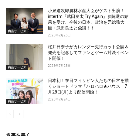
小泉進次郎農林水産大臣がゲスト出演！
interfm『武田良太 Try Again』参院選の結
果を受け、今後の日本、政治を元総務大
臣・武田良太と鼎談！！
商品サービス
2025年7月25日
桜井日奈子がカレンダー先行カット公開＆
発売を記念してファンとゲーム対決イベン
ト開催！
2025年7月25日
商品サービス
日本初！在日フィリピン人たちの日常を描
くショートドラマ「ハロハロ★ハウス」7
月28日(月)より配信開始！
2025年7月24日
商品サービス
返事を書く