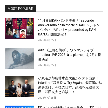
MOST POPULAR
11月６日KANバンド主催「il secondo
anniversario della morte di KAN 〜シャン
パン飲んでポン！〜presented by KAN
BAND」開催決定！
2025年7月25日
adieu (上白石萌歌)、ワンマンライブ
「adieu LIVE 2025 à la plume」を9月に開
催決定！
2025年7月25日
小泉進次郎農林水産大臣がゲスト出演！
interfm『武田良太 Try Again』参院選の結
果を受け、今後の日本、政治を元総務大
臣・武田良太と鼎談！！
2025年7月25日
DDメンバー総勢44名が大集合！「DDフリ