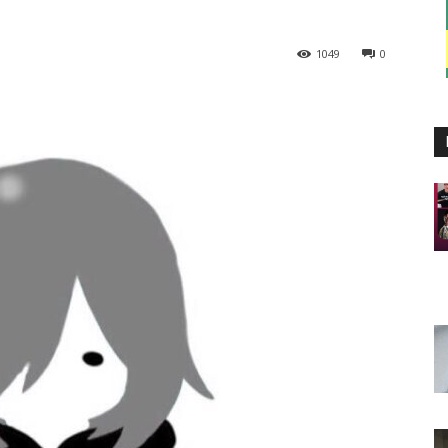
1049
0