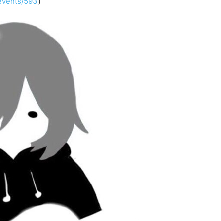
/events/593
）