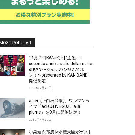
MOST POPULAR
11月６日KANバンド主催「il
secondo anniversario della morte
di KAN 〜シャンパン飲んでポ
ン！〜presented by KAN BAND」
開催決定！
2025年7月25日
adieu (上白石萌歌)、ワンマンラ
イブ「adieu LIVE 2025 à la
plume」を9月に開催決定！
2025年7月25日
小泉進次郎農林水産大臣がゲスト