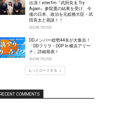
出演！interfm『武田良太 Try
Again』参院選の結果を受け、今
後の日本、政治を元総務大臣・武
田良太と鼎談！！
2025年7月25日
DDメンバー総勢44名が大集合！
「DDフリラ・DDP In 横浜アリー
ナ」詳細発表！
2025年7月25日
もっとロードする
RECENT COMMENTS