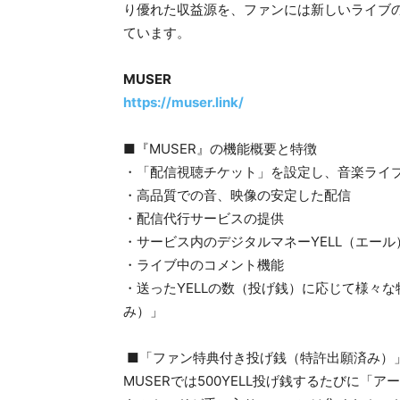
り優れた収益源を、ファンには新しいライブ
ています。
MUSER
https://muser.link/
■『MUSER』の機能概要と特徴
・「配信視聴チケット」を設定し、音楽ライ
・高品質での音、映像の安定した配信
・配信代行サービスの提供
・サービス内のデジタルマネーYELL（エー
・ライブ中のコメント機能
・送ったYELLの数（投げ銭）に応じて様々
み）」
■「ファン特典付き投げ銭（特許出願済み）
MUSERでは500YELL投げ銭するたびに