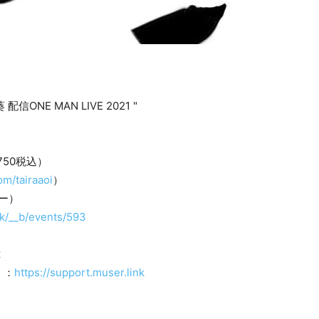
信ONE MAN LIVE 2021 "
750税込）
com/tairaaoi
）
ー）
nk/__b/events/593
t
）：
https://support.muser.link