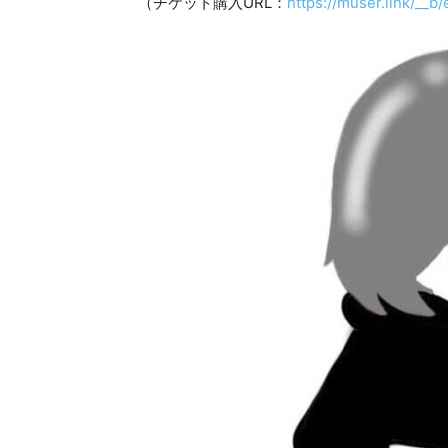
（チケット購入URL：
https://muser.link/__b