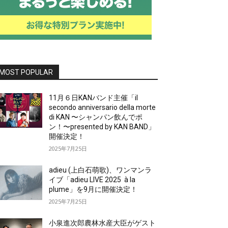
MOST POPULAR
11月６日KANバンド主催「il
secondo anniversario della morte
di KAN 〜シャンパン飲んでポ
ン！〜presented by KAN BAND」
開催決定！
2025年7月25日
adieu (上白石萌歌)、ワンマンラ
イブ「adieu LIVE 2025 à la
plume」を9月に開催決定！
2025年7月25日
小泉進次郎農林水産大臣がゲスト