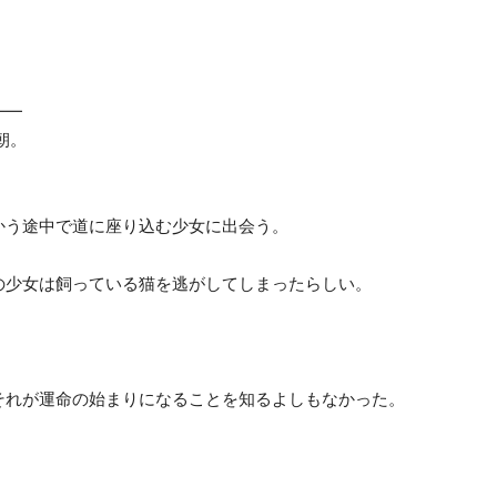
――
朝。
かう途中で道に座り込む少女に出会う。
の少女は飼っている猫を逃がしてしまったらしい。
それが運命の始まりになることを知るよしもなかった。