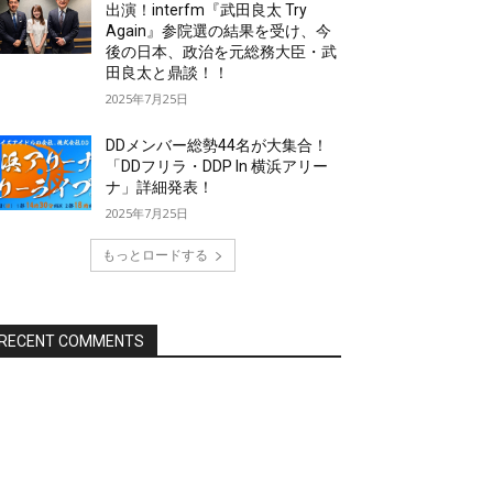
出演！interfm『武田良太 Try
Again』参院選の結果を受け、今
後の日本、政治を元総務大臣・武
田良太と鼎談！！
2025年7月25日
DDメンバー総勢44名が大集合！
「DDフリラ・DDP In 横浜アリー
ナ」詳細発表！
2025年7月25日
もっとロードする
RECENT COMMENTS