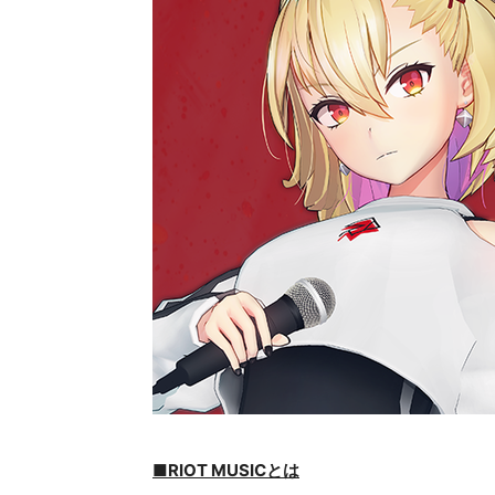
■RIOT MUSICとは