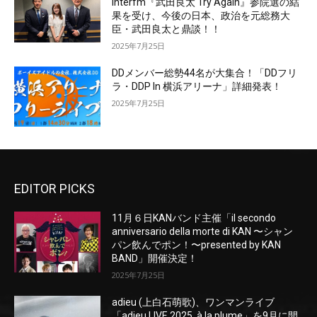
interfm『武田良太 Try Again』参院選の結
果を受け、今後の日本、政治を元総務大
臣・武田良太と鼎談！！
2025年7月25日
DDメンバー総勢44名が大集合！「DDフリ
ラ・DDP In 横浜アリーナ」詳細発表！
2025年7月25日
EDITOR PICKS
11月６日KANバンド主催「il secondo
anniversario della morte di KAN 〜シャン
パン飲んでポン！〜presented by KAN
BAND」開催決定！
2025年7月25日
adieu (上白石萌歌)、ワンマンライブ
「adieu LIVE 2025 à la plume」を9月に開