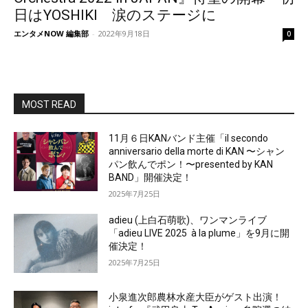
日はYOSHIKI 涙のステージに
エンタメNOW 編集部
-
2022年9月18日
0
MOST READ
11月６日KANバンド主催「il secondo
anniversario della morte di KAN 〜シャン
パン飲んでポン！〜presented by KAN
BAND」開催決定！
2025年7月25日
adieu (上白石萌歌)、ワンマンライブ
「adieu LIVE 2025 à la plume」を9月に開
催決定！
2025年7月25日
小泉進次郎農林水産大臣がゲスト出演！