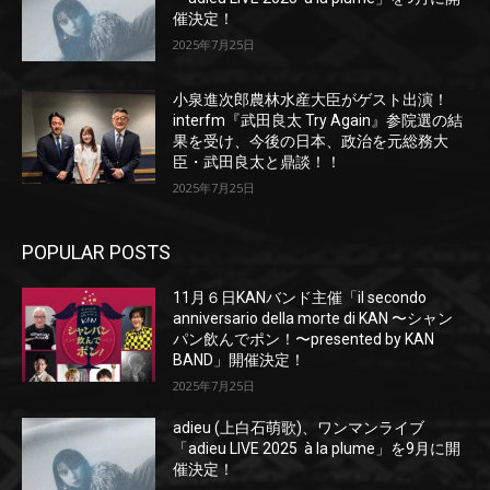
催決定！
2025年7月25日
小泉進次郎農林水産大臣がゲスト出演！
interfm『武田良太 Try Again』参院選の結
果を受け、今後の日本、政治を元総務大
臣・武田良太と鼎談！！
2025年7月25日
POPULAR POSTS
11月６日KANバンド主催「il secondo
anniversario della morte di KAN 〜シャン
パン飲んでポン！〜presented by KAN
BAND」開催決定！
2025年7月25日
adieu (上白石萌歌)、ワンマンライブ
「adieu LIVE 2025 à la plume」を9月に開
催決定！