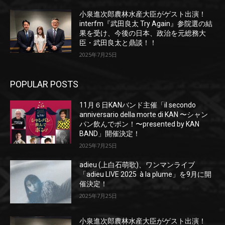
小泉進次郎農林水産大臣がゲスト出演！
interfm『武田良太 Try Again』参院選の結
果を受け、今後の日本、政治を元総務大
臣・武田良太と鼎談！！
2025年7月25日
POPULAR POSTS
11月６日KANバンド主催「il secondo
anniversario della morte di KAN 〜シャン
パン飲んでポン！〜presented by KAN
BAND」開催決定！
2025年7月25日
adieu (上白石萌歌)、ワンマンライブ
「adieu LIVE 2025 à la plume」を9月に開
催決定！
2025年7月25日
小泉進次郎農林水産大臣がゲスト出演！