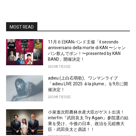
MOST READ
11月６日KANバンド主催「il secondo
anniversario della morte di KAN 〜シャン
パン飲んでポン！〜presented by KAN
BAND」開催決定！
2025年7月25日
adieu (上白石萌歌)、ワンマンライブ
「adieu LIVE 2025 à la plume」を9月に開
催決定！
2025年7月25日
小泉進次郎農林水産大臣がゲスト出演！
interfm『武田良太 Try Again』参院選の結
果を受け、今後の日本、政治を元総務大
臣・武田良太と鼎談！！