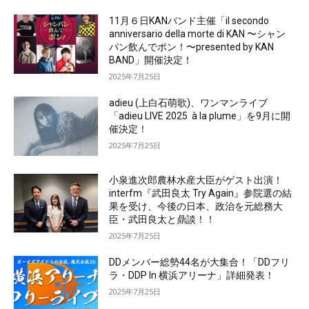
11月６日KANバンド主催「il secondo
anniversario della morte di KAN 〜シャン
パン飲んでポン！〜presented by KAN
BAND」開催決定！
2025年7月25日
adieu (上白石萌歌)、ワンマンライブ
「adieu LIVE 2025 à la plume」を9月に開
催決定！
2025年7月25日
小泉進次郎農林水産大臣がゲスト出演！
interfm『武田良太 Try Again』参院選の結
果を受け、今後の日本、政治を元総務大
臣・武田良太と鼎談！！
2025年7月25日
DDメンバー総勢44名が大集合！「DDフリ
ラ・DDP In 横浜アリーナ」詳細発表！
2025年7月25日