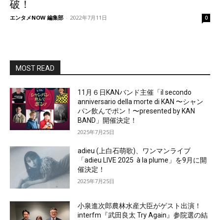
破！
エンタメNOW 編集部
-
2022年7月11日
0
MOST READ
11月６日KANバンド主催「il secondo
anniversario della morte di KAN 〜シャン
パン飲んでポン！〜presented by KAN
BAND」開催決定！
2025年7月25日
adieu (上白石萌歌)、ワンマンライブ
「adieu LIVE 2025 à la plume」を9月に開
催決定！
2025年7月25日
小泉進次郎農林水産大臣がゲスト出演！
interfm『武田良太 Try Again』参院選の結