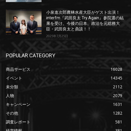
小泉進次郎農林水産大臣がゲスト出演！
interfm『武田良太 Try Again』参院選の結
果を受け、今後の日本、政治を元総務大
臣・武田良太と鼎談！！
2025年7月25日
POPULAR CATEGORY
商品サービス
16028
イベント
14345
未分類
2112
人物
2079
キャンペーン
1631
その他
1282
調査レポート
581
経営情報
381