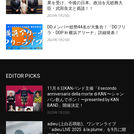
果を受け、今後の日本、政治を元総務大
臣・武田良太と鼎談！！
2025年7月25日
DDメンバー総勢44名が大集合！「DDフリ
ラ・DDP In 横浜アリーナ」詳細発表！
2025年7月25日
EDITOR PICKS
11月６日KANバンド主催「il secondo
anniversario della morte di KAN 〜シャン
パン飲んでポン！〜presented by KAN
BAND」開催決定！
2025年7月25日
adieu (上白石萌歌)、ワンマンライブ
「adieu LIVE 2025 à la plume」を9月に開