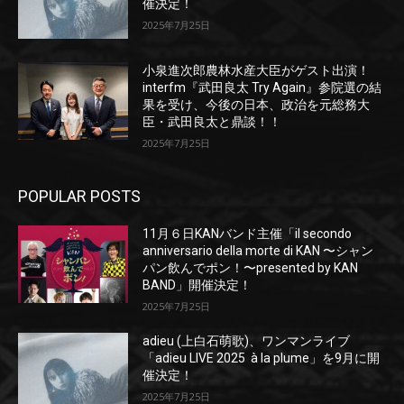
催決定！
2025年7月25日
小泉進次郎農林水産大臣がゲスト出演！
interfm『武田良太 Try Again』参院選の結
果を受け、今後の日本、政治を元総務大
臣・武田良太と鼎談！！
2025年7月25日
POPULAR POSTS
11月６日KANバンド主催「il secondo
anniversario della morte di KAN 〜シャン
パン飲んでポン！〜presented by KAN
BAND」開催決定！
2025年7月25日
adieu (上白石萌歌)、ワンマンライブ
「adieu LIVE 2025 à la plume」を9月に開
催決定！
2025年7月25日