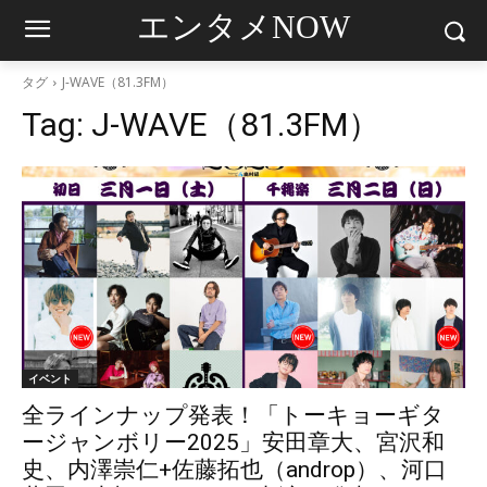
エンタメNOW
タグ
J-WAVE（81.3FM）
Tag:
J-WAVE（81.3FM）
イベント
全ラインナップ発表！「トーキョーギタ
ージャンボリー2025」安田章大、宮沢和
史、内澤崇仁+佐藤拓也（androp）、河口