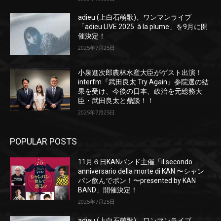
adieu (上白石萌歌)、ワンマンライブ
「adieu LIVE 2025 à la plume」を9月に開
催決定！
2025年7月25日
小泉進次郎農林水産大臣がゲスト出演！
interfm『武田良太 Try Again』参院選の結
果を受け、今後の日本、政治を元総務大
臣・武田良太と鼎談！！
2025年7月25日
POPULAR POSTS
11月６日KANバンド主催「il secondo
anniversario della morte di KAN 〜シャン
パン飲んでポン！〜presented by KAN
BAND」開催決定！
2025年7月25日
adieu (上白石萌歌)、ワンマンライブ