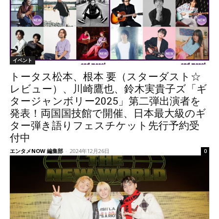
イベント
トータス松本、根本 要（スターダスト☆
レビュー）、川崎鷹也、鈴木実貴子ズ「ギ
タージャンボリー2025」第二弾出演者を
発表！両国国技館で開催、日本最大級のギ
ター弾き語りフェスチケット先行予約受
付中
エンタメNOW 編集部
-
2024年12月26日
0