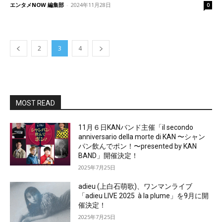
エンタメNOW 編集部
-
2024年11月28日
0
2
3
4
MOST READ
11月６日KANバンド主催「il secondo
anniversario della morte di KAN 〜シャン
パン飲んでポン！〜presented by KAN
BAND」開催決定！
2025年7月25日
adieu (上白石萌歌)、ワンマンライブ
「adieu LIVE 2025 à la plume」を9月に開
催決定！
2025年7月25日