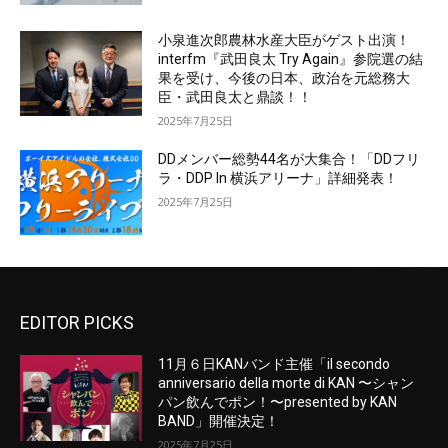
小泉進次郎農林水産大臣がゲスト出演！
interfm『武田良太 Try Again』参院選の結
果を受け、今後の日本、政治を元総務大
臣・武田良太と鼎談！！
2025年7月25日
DDメンバー総勢44名が大集合！「DDフリ
ラ・DDP In 横浜アリーナ」詳細発表！
2025年7月25日
EDITOR PICKS
11月６日KANバンド主催「il secondo
anniversario della morte di KAN 〜シャン
パン飲んでポン！〜presented by KAN
BAND」開催決定！
2025年7月25日