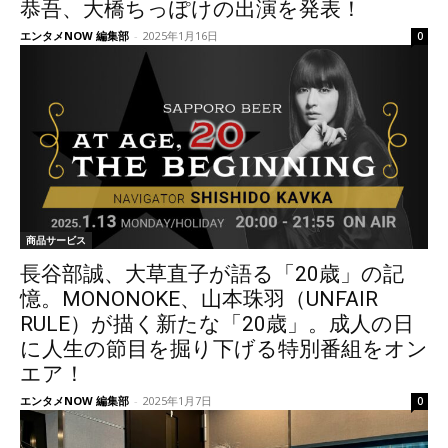
恭吾、大橋ちっぽけの出演を発表！
エンタメNOW 編集部
-
2025年1月16日
0
商品サービス
長谷部誠、大草直子が語る「20歳」の記
憶。MONONOKE、山本珠羽（UNFAIR
RULE）が描く新たな「20歳」。成人の日
に人生の節目を掘り下げる特別番組をオン
エア！
エンタメNOW 編集部
-
2025年1月7日
0