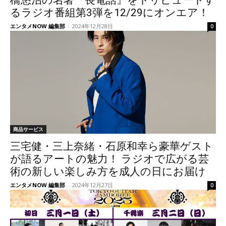
橋悠治の名著『長電話』をトリビュートす
るラジオ番組第3弾を12/29にオンエア！
エンタメNOW 編集部
-
2024年12月28日
0
商品サービス
三宅健・三上奈緒・石原和幸ら豪華ゲスト
が語るアートの魅力！ ラジオで広がる芸
術の新しい楽しみ方を成人の日にお届け
エンタメNOW 編集部
-
2024年12月27日
0