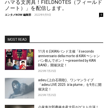
ハマる文房具！FIELDNOTES（フィールド
ノート）」を配信します。
エンタメNOW 編集部
-
2022年9月9日
0
MOST READ
11月６日KANバンド主催「il secondo
anniversario della morte di KAN 〜シャン
パン飲んでポン！〜presented by KAN
BAND」開催決定！
2025年7月25日
adieu (上白石萌歌)、ワンマンライブ
「adieu LIVE 2025 à la plume」を9月に開
催決定！
2025年7月25日
小泉進次郎農林水産大臣がゲスト出演！