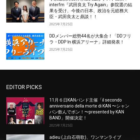
interfm『武田良太 Try Again』参院選の結
果を受け、今後の日本、政治を元総務大
臣・武田良太と鼎談！！
2025年7月25日
DDメンバー総勢44名が大集合！「DDフリ
ラ・DDP In 横浜アリーナ」詳細発表！
2025年7月25日
EDITOR PICKS
11月６日KANバンド主催「il secondo
anniversario della morte di KAN 〜シャン
パン飲んでポン！〜presented by KAN
BAND」開催決定！
2025年7月25日
adieu (上白石萌歌)、ワンマンライブ