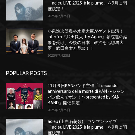
「adieu LIVE 2025 à la plume」を9月に開
催決定！
2025年7月25日
小泉進次郎農林水産大臣がゲスト出演！
interfm『武田良太 Try Again』参院選の結
果を受け、今後の日本、政治を元総務大
臣・武田良太と鼎談！！
2025年7月25日
POPULAR POSTS
11月６日KANバンド主催「il secondo
anniversario della morte di KAN 〜シャン
パン飲んでポン！〜presented by KAN
BAND」開催決定！
2025年7月25日
adieu (上白石萌歌)、ワンマンライブ
「adieu LIVE 2025 à la plume」を9月に開
催決定！