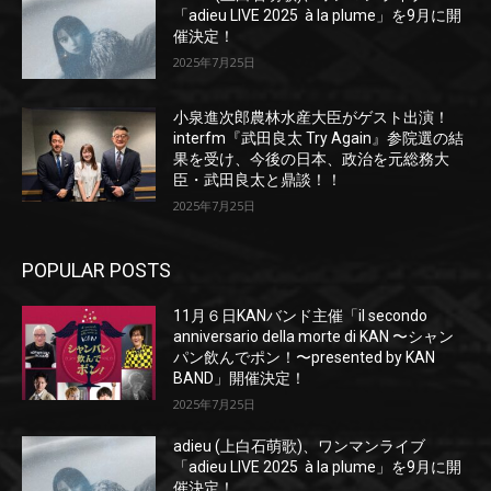
「adieu LIVE 2025 à la plume」を9月に開
催決定！
2025年7月25日
小泉進次郎農林水産大臣がゲスト出演！
interfm『武田良太 Try Again』参院選の結
果を受け、今後の日本、政治を元総務大
臣・武田良太と鼎談！！
2025年7月25日
POPULAR POSTS
11月６日KANバンド主催「il secondo
anniversario della morte di KAN 〜シャン
パン飲んでポン！〜presented by KAN
BAND」開催決定！
2025年7月25日
adieu (上白石萌歌)、ワンマンライブ
「adieu LIVE 2025 à la plume」を9月に開
催決定！