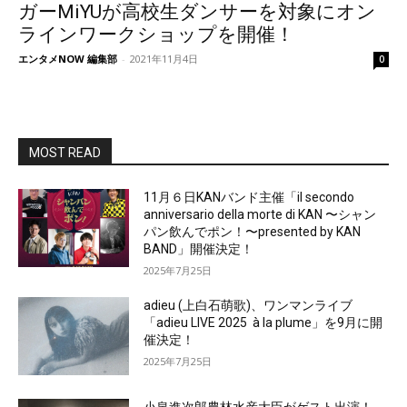
ガーMiYUが高校生ダンサーを対象にオン
ラインワークショップを開催！
エンタメNOW 編集部
-
2021年11月4日
0
MOST READ
11月６日KANバンド主催「il secondo
anniversario della morte di KAN 〜シャン
パン飲んでポン！〜presented by KAN
BAND」開催決定！
2025年7月25日
adieu (上白石萌歌)、ワンマンライブ
「adieu LIVE 2025 à la plume」を9月に開
催決定！
2025年7月25日
小泉進次郎農林水産大臣がゲスト出演！