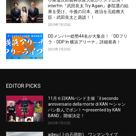
interfm『武田良太 Try Again』参院選の結
果を受け、今後の日本、政治を元総務大
臣・武田良太と鼎談！！
2025年7月25日
DDメンバー総勢44名が大集合！「DDフリ
ラ・DDP In 横浜アリーナ」詳細発表！
2025年7月25日
EDITOR PICKS
11月６日KANバンド主催「il secondo
anniversario della morte di KAN 〜シャン
パン飲んでポン！〜presented by KAN
BAND」開催決定！
2025年7月25日
adieu (上白石萌歌)、ワンマンライブ