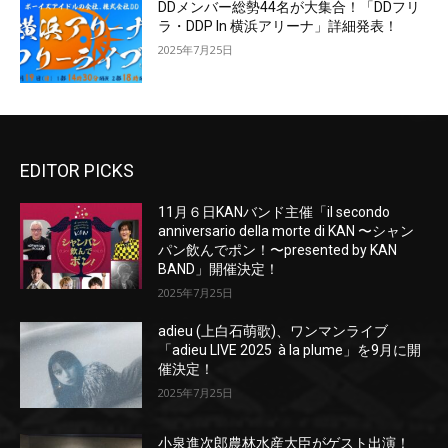
DDメンバー総勢44名が大集合！「DDフリ
ラ・DDP In 横浜アリーナ」詳細発表！
2025年7月25日
EDITOR PICKS
11月６日KANバンド主催「il secondo
anniversario della morte di KAN 〜シャン
パン飲んでポン！〜presented by KAN
BAND」開催決定！
2025年7月25日
adieu (上白石萌歌)、ワンマンライブ
「adieu LIVE 2025 à la plume」を9月に開
催決定！
2025年7月25日
小泉進次郎農林水産大臣がゲスト出演！