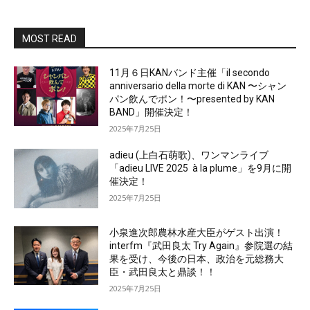
MOST READ
11月６日KANバンド主催「il secondo
anniversario della morte di KAN 〜シャン
パン飲んでポン！〜presented by KAN
BAND」開催決定！
2025年7月25日
adieu (上白石萌歌)、ワンマンライブ
「adieu LIVE 2025 à la plume」を9月に開
催決定！
2025年7月25日
小泉進次郎農林水産大臣がゲスト出演！
interfm『武田良太 Try Again』参院選の結
果を受け、今後の日本、政治を元総務大
臣・武田良太と鼎談！！
2025年7月25日