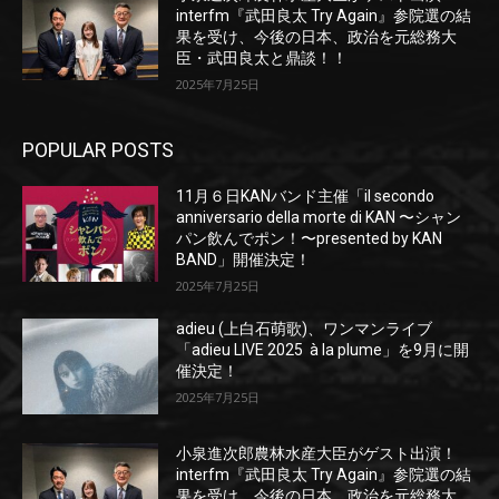
interfm『武田良太 Try Again』参院選の結
果を受け、今後の日本、政治を元総務大
臣・武田良太と鼎談！！
2025年7月25日
POPULAR POSTS
11月６日KANバンド主催「il secondo
anniversario della morte di KAN 〜シャン
パン飲んでポン！〜presented by KAN
BAND」開催決定！
2025年7月25日
adieu (上白石萌歌)、ワンマンライブ
「adieu LIVE 2025 à la plume」を9月に開
催決定！
2025年7月25日
小泉進次郎農林水産大臣がゲスト出演！
interfm『武田良太 Try Again』参院選の結
果を受け、今後の日本、政治を元総務大