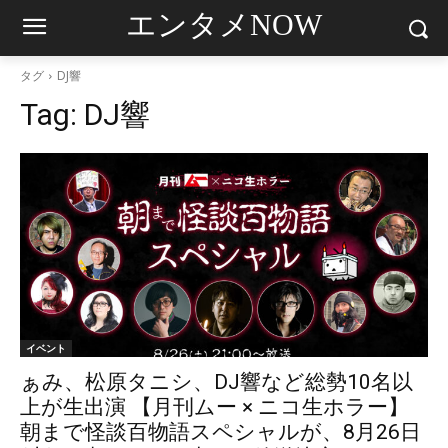
エンタメNOW
タグ
DJ響
Tag:
DJ響
イベント
ぁみ、松原タニシ、DJ響など総勢10名以
上が生出演 【月刊ムー × ニコ生ホラー】
朝まで怪談百物語スペシャルが、8月26日