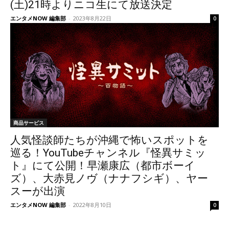
(土)21時よりニコ生にて放送決定
エンタメNOW 編集部
-
2023年8月22日
0
商品サービス
人気怪談師たちが沖縄で怖いスポットを
巡る！YouTubeチャンネル『怪異サミッ
ト』にて公開！早瀬康広（都市ボーイ
ズ）、大赤見ノヴ（ナナフシギ）、ヤー
スーが出演
エンタメNOW 編集部
-
2022年8月10日
0