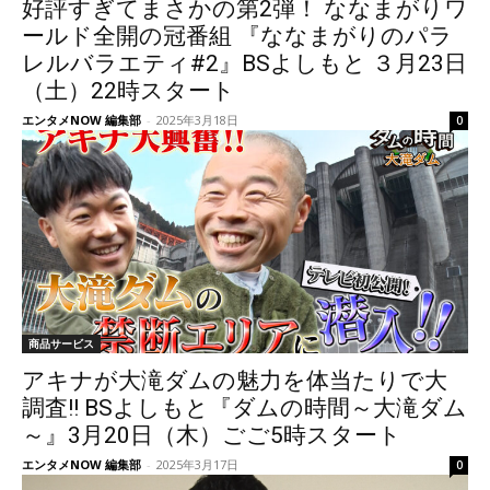
好評すぎてまさかの第2弾！ ななまがりワ
ールド全開の冠番組 『ななまがりのパラ
レルバラエティ#2』BSよしもと ３月23日
（土）22時スタート
エンタメNOW 編集部
-
2025年3月18日
0
商品サービス
アキナが大滝ダムの魅力を体当たりで大
調査!! BSよしもと『ダムの時間～大滝ダム
～』3月20日（木）ごご5時スタート
エンタメNOW 編集部
-
2025年3月17日
0