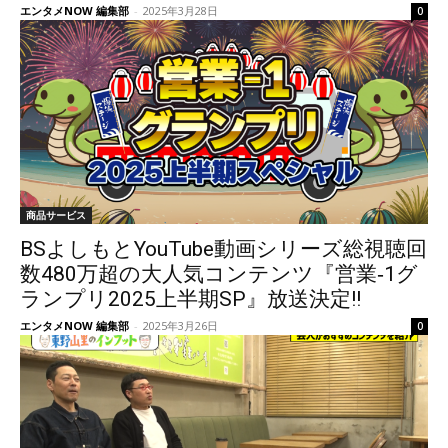
エンタメNOW 編集部
-
2025年3月28日
0
商品サービス
BSよしもとYouTube動画シリーズ総視聴回
数480万超の大人気コンテンツ『営業‐1グ
ランプリ2025上半期SP』放送決定!!
エンタメNOW 編集部
-
2025年3月26日
0