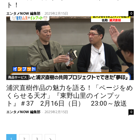
ト！
エンタメNOW 編集部
-
2025年2月15日
0
商品サービス
浦沢直樹作品の魅力を語る！「ページをめ
くらせる天才」『東野山里のインプッ
ト』＃37 2月16日（日） 23:00～放送
エンタメNOW 編集部
-
2025年2月15日
0
1
2
3