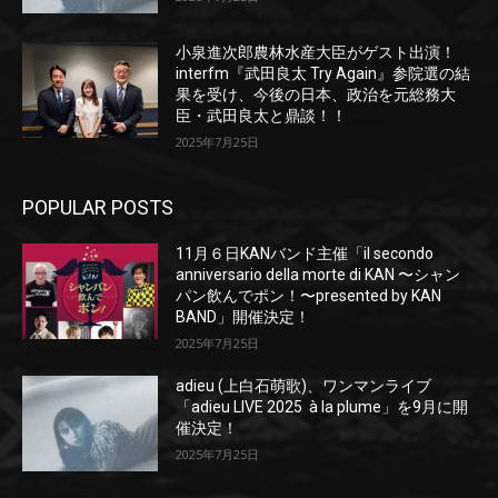
小泉進次郎農林水産大臣がゲスト出演！
interfm『武田良太 Try Again』参院選の結
果を受け、今後の日本、政治を元総務大
臣・武田良太と鼎談！！
2025年7月25日
POPULAR POSTS
11月６日KANバンド主催「il secondo
anniversario della morte di KAN 〜シャン
パン飲んでポン！〜presented by KAN
BAND」開催決定！
2025年7月25日
adieu (上白石萌歌)、ワンマンライブ
「adieu LIVE 2025 à la plume」を9月に開
催決定！
2025年7月25日