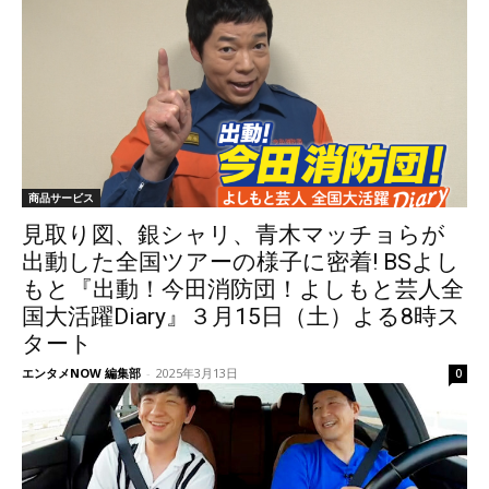
商品サービス
見取り図、銀シャリ、青木マッチョらが
出動した全国ツアーの様子に密着! BSよし
もと『出動！今田消防団！よしもと芸人全
国大活躍Diary』３月15日（土）よる8時ス
タート
エンタメNOW 編集部
-
2025年3月13日
0