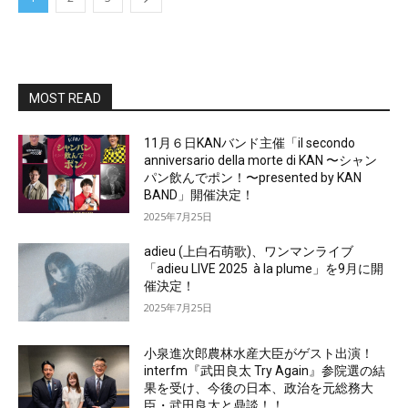
MOST READ
11月６日KANバンド主催「il secondo
anniversario della morte di KAN 〜シャン
パン飲んでポン！〜presented by KAN
BAND」開催決定！
2025年7月25日
adieu (上白石萌歌)、ワンマンライブ
「adieu LIVE 2025 à la plume」を9月に開
催決定！
2025年7月25日
小泉進次郎農林水産大臣がゲスト出演！
interfm『武田良太 Try Again』参院選の結
果を受け、今後の日本、政治を元総務大
臣・武田良太と鼎談！！