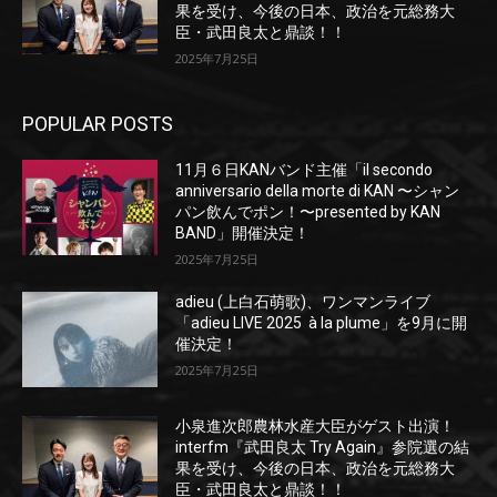
果を受け、今後の日本、政治を元総務大
臣・武田良太と鼎談！！
2025年7月25日
POPULAR POSTS
11月６日KANバンド主催「il secondo
anniversario della morte di KAN 〜シャン
パン飲んでポン！〜presented by KAN
BAND」開催決定！
2025年7月25日
adieu (上白石萌歌)、ワンマンライブ
「adieu LIVE 2025 à la plume」を9月に開
催決定！
2025年7月25日
小泉進次郎農林水産大臣がゲスト出演！
interfm『武田良太 Try Again』参院選の結
果を受け、今後の日本、政治を元総務大
臣・武田良太と鼎談！！