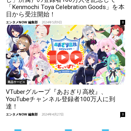
「Kenmochi Toya Celebration Goods」を本
日から受注開始！
エンタメNOW 編集部
-
2024年5月9日
0
商品サービス
VTuberグループ『あおぎり高校』、
YouTubeチャンネル登録者100万人に到
達！
エンタメNOW 編集部
-
2024年4月27日
0