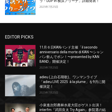
ラ・DDP In 横浜アリーナ」詳細発表！
2025年7月25日
EDITOR PICKS
11月６日KANバンド主催「il secondo
anniversario della morte di KAN 〜シャン
パン飲んでポン！〜presented by KAN
BAND」開催決定！
2025年7月25日
adieu (上白石萌歌)、ワンマンライブ
「adieu LIVE 2025 à la plume」を9月に開
催決定！
2025年7月25日
小泉進次郎農林水産大臣がゲスト出演！
interfm『武田良太 Try Again』参院選の結