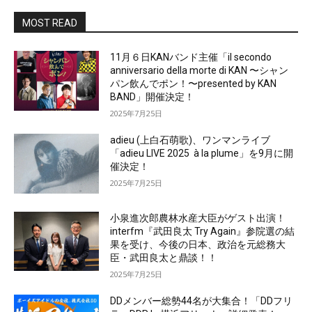
MOST READ
11月６日KANバンド主催「il secondo
anniversario della morte di KAN 〜シャン
パン飲んでポン！〜presented by KAN
BAND」開催決定！
2025年7月25日
adieu (上白石萌歌)、ワンマンライブ
「adieu LIVE 2025 à la plume」を9月に開
催決定！
2025年7月25日
小泉進次郎農林水産大臣がゲスト出演！
interfm『武田良太 Try Again』参院選の結
果を受け、今後の日本、政治を元総務大
臣・武田良太と鼎談！！
2025年7月25日
DDメンバー総勢44名が大集合！「DDフリ