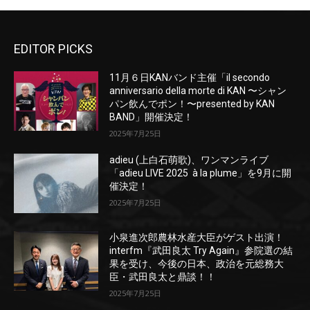
EDITOR PICKS
11月６日KANバンド主催「il secondo
anniversario della morte di KAN 〜シャン
パン飲んでポン！〜presented by KAN
BAND」開催決定！
2025年7月25日
adieu (上白石萌歌)、ワンマンライブ
「adieu LIVE 2025 à la plume」を9月に開
催決定！
2025年7月25日
小泉進次郎農林水産大臣がゲスト出演！
interfm『武田良太 Try Again』参院選の結
果を受け、今後の日本、政治を元総務大
臣・武田良太と鼎談！！
2025年7月25日