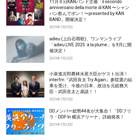
11月６日KANバンド主催「il secondo
anniversario della morte di KAN 〜シャン
パン飲んでポン！〜presented by KAN
BAND」開催決定！
2025年7月25日
adieu (上白石萌歌)、ワンマンライブ
「adieu LIVE 2025 à la plume」を9月に開
催決定！
2025年7月25日
小泉進次郎農林水産大臣がゲスト出演！
interfm『武田良太 Try Again』参院選の結
果を受け、今後の日本、政治を元総務大
臣・武田良太と鼎談！！
2025年7月25日
DDメンバー総勢44名が大集合！「DDフリ
ラ・DDP In 横浜アリーナ」詳細発表！
2025年7月25日