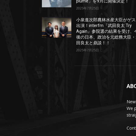
plume」を9月に開催決定！
2025年7月25日
小泉進次郎農林水産大臣がゲス
出演！interfm『武田良太 Try
Again』参院選の結果を受け、
後の日本、政治を元総務大臣・
田良太と鼎談！！
2025年7月25日
AB
News
We p
stra
Cont