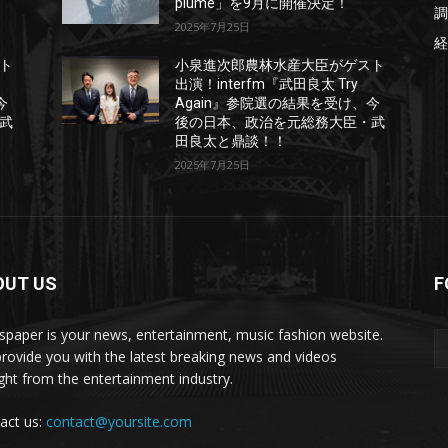
plume」を9月に開催決定！
調
2025年7月25日
経
ト
小泉進次郎農林水産大臣がゲスト
出演！interfm『武田良太 Try
今
Again』参院選の結果を受け、今
武
後の日本、政治を元総務大臣・武
田良太と鼎談！！
2025年7月25日
OUT US
F
paper is your news, entertainment, music fashion website.
rovide you with the latest breaking news and videos
ight from the entertainment industry.
act us:
contact@yoursite.com