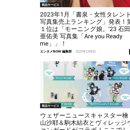
商品サービス
2023年1月「書泉・女性タレン
写真集売上ランキング」発表！
１位は「モーニング娘。’23 石
亜佑美 写真集「Are you Ready
me」」！
エンタメNOW 編集部
-
2023年2月8日
商品サービス
ウェザーニュースキャスター檜
山沙耶＆駒木結衣とヴィレッジ