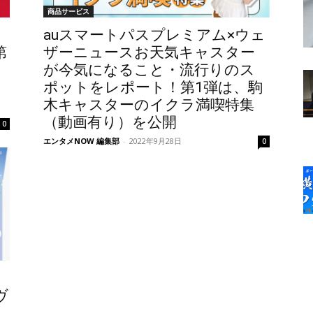
商品サービス
ト
auスマートパスプレミアム×ウェ
第
ザーニュースお天気キャスター
田
が今気になること・流行りのス
ポットをレポート！第1弾は、駒
木キャスターのイクラ満喫特集
（動画有り）を公開
0
エンタメNOW 編集部
-
2022年9月28日
0
ヴ