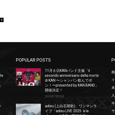
0
POPULAR POSTS
P
11月６日KANバンド主催「il
商
rte
secondo anniversario della morte
イ
di KAN 〜シャンパン飲んでポ
D」
ン！〜presented by KAN BAND」
未
開催決定！
人
2025年7月25日
キ
ラ
adieu (上白石萌歌)、ワンマンラ
そ
イブ「adieu LIVE 2025 à la