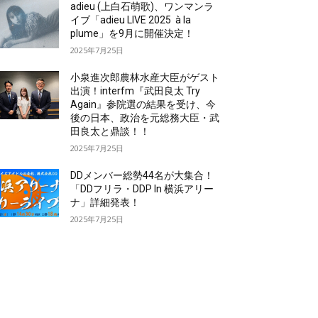
adieu (上白石萌歌)、ワンマンラ
イブ「adieu LIVE 2025 à la
plume」を9月に開催決定！
2025年7月25日
小泉進次郎農林水産大臣がゲスト
出演！interfm『武田良太 Try
Again』参院選の結果を受け、今
後の日本、政治を元総務大臣・武
田良太と鼎談！！
2025年7月25日
DDメンバー総勢44名が大集合！
「DDフリラ・DDP In 横浜アリー
ナ」詳細発表！
2025年7月25日