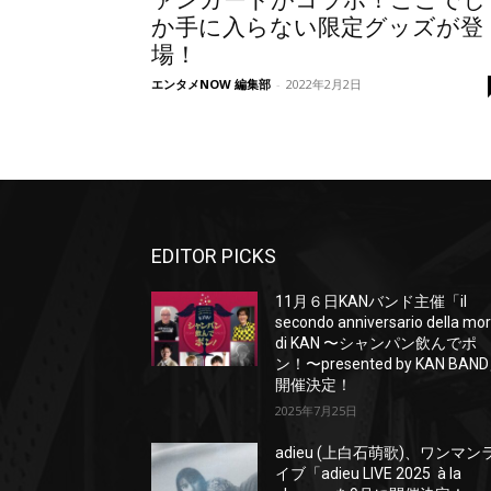
ァンガードがコラボ！ここでし
か手に入らない限定グッズが登
場！
エンタメNOW 編集部
-
2022年2月2日
EDITOR PICKS
11月６日KANバンド主催「il
secondo anniversario della mo
di KAN 〜シャンパン飲んでポ
ン！〜presented by KAN BAN
開催決定！
2025年7月25日
adieu (上白石萌歌)、ワンマン
イブ「adieu LIVE 2025 à la