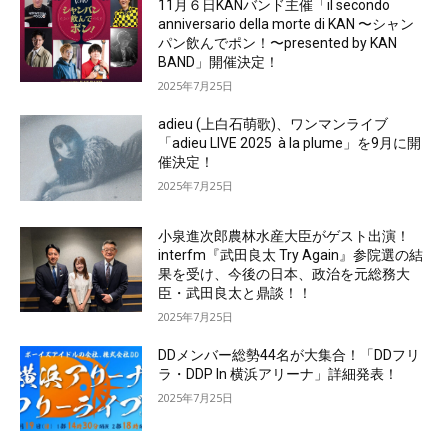
11月６日KANバンド主催「il secondo
anniversario della morte di KAN 〜シャン
パン飲んでポン！〜presented by KAN
BAND」開催決定！
2025年7月25日
adieu (上白石萌歌)、ワンマンライブ
「adieu LIVE 2025 à la plume」を9月に開
催決定！
2025年7月25日
小泉進次郎農林水産大臣がゲスト出演！
interfm『武田良太 Try Again』参院選の結
果を受け、今後の日本、政治を元総務大
臣・武田良太と鼎談！！
2025年7月25日
DDメンバー総勢44名が大集合！「DDフリ
ラ・DDP In 横浜アリーナ」詳細発表！
2025年7月25日