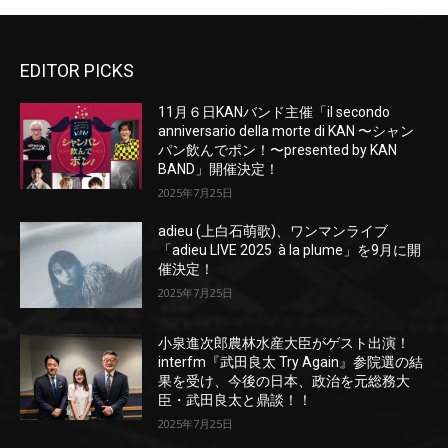
EDITOR PICKS
11月６日KANバンド主催「il secondo
anniversario della morte di KAN 〜シャン
パン飲んでポン！〜presented by KAN
BAND」開催決定！
2025年7月25日
adieu (上白石萌歌)、ワンマンライブ
「adieu LIVE 2025 à la plume」を9月に開
催決定！
2025年7月25日
小泉進次郎農林水産大臣がゲスト出演！
interfm『武田良太 Try Again』参院選の結
果を受け、今後の日本、政治を元総務大
臣・武田良太と鼎談！！
2025年7月25日