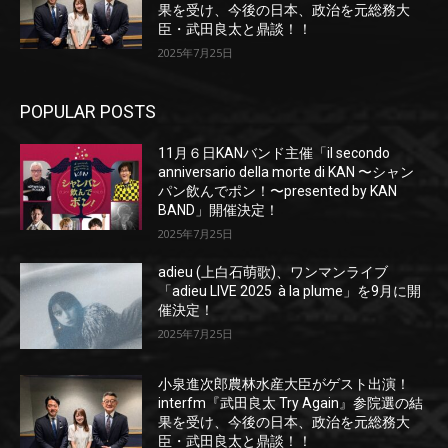
果を受け、今後の日本、政治を元総務大
臣・武田良太と鼎談！！
2025年7月25日
POPULAR POSTS
11月６日KANバンド主催「il secondo
anniversario della morte di KAN 〜シャン
パン飲んでポン！〜presented by KAN
BAND」開催決定！
2025年7月25日
adieu (上白石萌歌)、ワンマンライブ
「adieu LIVE 2025 à la plume」を9月に開
催決定！
2025年7月25日
小泉進次郎農林水産大臣がゲスト出演！
interfm『武田良太 Try Again』参院選の結
果を受け、今後の日本、政治を元総務大
臣・武田良太と鼎談！！