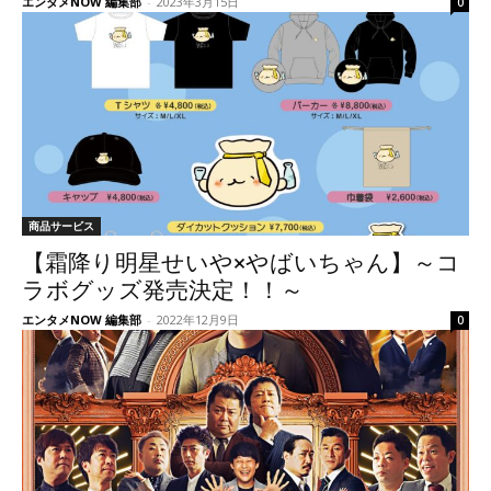
エンタメNOW 編集部
-
2023年3月15日
0
商品サービス
【霜降り明星せいや×やばいちゃん】～コ
ラボグッズ発売決定！！～
エンタメNOW 編集部
-
2022年12月9日
0