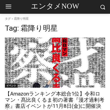
エンタメNOW
タグ
霜降り明星
Tag:
霜降り明星
イベント
【Amazonランキング本総合1位】令和ロ
マン・髙比良くるま初の著書『漫才過剰考
察』書店イベントが11月8日(金)に開催決