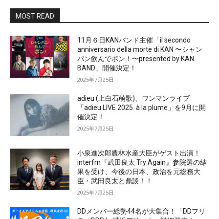
MOST READ
11月６日KANバンド主催「il secondo
anniversario della morte di KAN 〜シャン
パン飲んでポン！〜presented by KAN
BAND」開催決定！
2025年7月25日
adieu (上白石萌歌)、ワンマンライブ
「adieu LIVE 2025 à la plume」を9月に開
催決定！
2025年7月25日
小泉進次郎農林水産大臣がゲスト出演！
interfm『武田良太 Try Again』参院選の結
果を受け、今後の日本、政治を元総務大
臣・武田良太と鼎談！！
2025年7月25日
DDメンバー総勢44名が大集合！「DDフリ