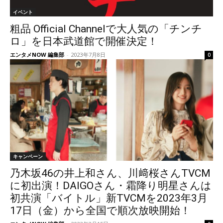
イベント
粗品 Official Channelで大人気の「チンチ
ロ」を日本武道館で開催決定！
エンタメNOW 編集部
-
2023年7月8日
0
キャンペーン
乃木坂46の井上和さん、川﨑桜さんTVCM
に初出演！DAIGOさん・霜降り明星さんは
初共演「バイトル」新TVCMを2023年3月
17日（金）から全国で順次放映開始！