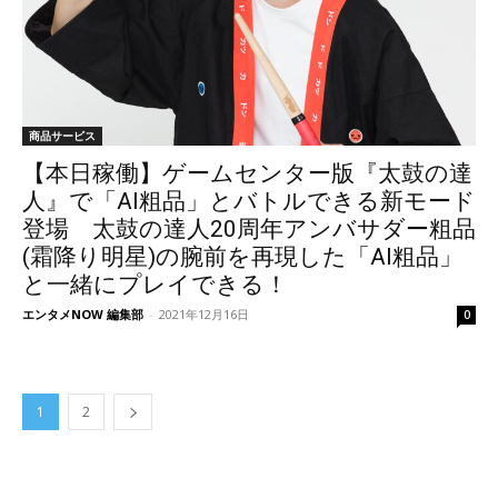
商品サービス
【本日稼働】ゲームセンター版『太鼓の達
人』で「AI粗品」とバトルできる新モード
登場 太鼓の達人20周年アンバサダー粗品
(霜降り明星)の腕前を再現した「AI粗品」
と一緒にプレイできる！
エンタメNOW 編集部
-
2021年12月16日
0
1
2