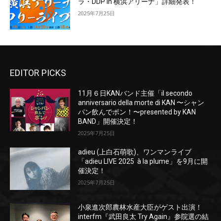
ラ・DDP In 横浜アリーナ」詳細発表！
2025年7月25日
EDITOR PICKS
11月６日KANバンド主催「il secondo
anniversario della morte di KAN 〜シャン
パン飲んでポン！〜presented by KAN
BAND」開催決定！
2025年7月25日
adieu (上白石萌歌)、ワンマンライブ
「adieu LIVE 2025 à la plume」を9月に開
催決定！
2025年7月25日
小泉進次郎農林水産大臣がゲスト出演！
interfm『武田良太 Try Again』参院選の結