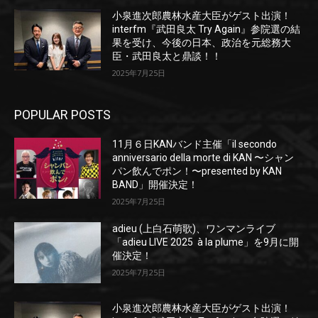
小泉進次郎農林水産大臣がゲスト出演！
interfm『武田良太 Try Again』参院選の結
果を受け、今後の日本、政治を元総務大
臣・武田良太と鼎談！！
2025年7月25日
POPULAR POSTS
11月６日KANバンド主催「il secondo
anniversario della morte di KAN 〜シャン
パン飲んでポン！〜presented by KAN
BAND」開催決定！
2025年7月25日
adieu (上白石萌歌)、ワンマンライブ
「adieu LIVE 2025 à la plume」を9月に開
催決定！
2025年7月25日
小泉進次郎農林水産大臣がゲスト出演！