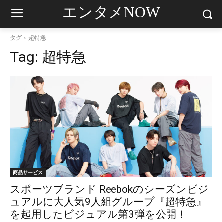
エンタメNOW
タグ
超特急
Tag:
超特急
商品サービス
スポーツブランド Reebokのシーズンビジ
ュアルに大人気9人組グループ『超特急』
を起用したビジュアル第3弾を公開！