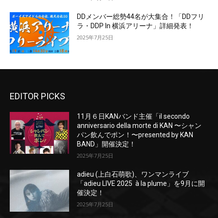
DDメンバー総勢44名が大集合！「DDフリ
ラ・DDP In 横浜アリーナ」詳細発表！
2025年7月25日
EDITOR PICKS
11月６日KANバンド主催「il secondo
anniversario della morte di KAN 〜シャン
パン飲んでポン！〜presented by KAN
BAND」開催決定！
2025年7月25日
adieu (上白石萌歌)、ワンマンライブ
「adieu LIVE 2025 à la plume」を9月に開
催決定！
2025年7月25日