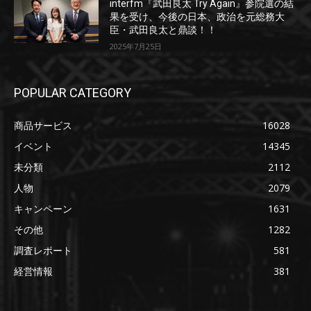
interfm『武田良太 Try Again』参院選の結
果を受け、今後の日本、政治を元総務大
臣・武田良太と鼎談！！
2025年7月25日
POPULAR CATEGORY
商品サービス
16028
イベント
14345
未分類
2112
人物
2079
キャンペーン
1631
その他
1282
調査レポート
581
経営情報
381