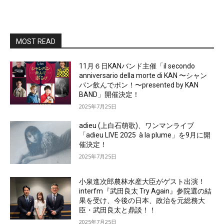
MOST READ
11月６日KANバンド主催「il secondo
anniversario della morte di KAN 〜シャン
パン飲んでポン！〜presented by KAN
BAND」開催決定！
2025年7月25日
adieu (上白石萌歌)、ワンマンライブ
「adieu LIVE 2025 à la plume」を9月に開
催決定！
2025年7月25日
小泉進次郎農林水産大臣がゲスト出演！
interfm『武田良太 Try Again』参院選の結
果を受け、今後の日本、政治を元総務大
臣・武田良太と鼎談！！
2025年7月25日