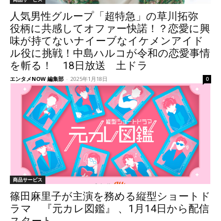
人気男性グループ「超特急」の草川拓弥
役柄に共感してオファー快諾！？恋愛に興
味が持てないナイーブなイケメンアイド
ル役に挑戦！中島ハルコが令和の恋愛事情
を斬る！ 18日放送 土ドラ
エンタメNOW 編集部
-
2025年1月18日
0
商品サービス
篠田麻里子が主演を務める縦型ショートド
ラマ 『元カレ図鑑』 、1月14日から配信