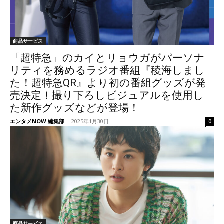
商品サービス
「超特急」のカイとリョウガがパーソナ
リティを務めるラジオ番組『稜海しまし
た！超特急QR』より初の番組グッズが発
売決定！撮り下ろしビジュアルを使用し
た新作グッズなどが登場！
エンタメNOW 編集部
-
2025年1月30日
0
商品サービス