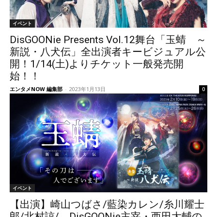
イベント
DisGOONie Presents Vol.12舞台「玉蜻 ～
新説・八犬伝」全出演者キービジュアル公
開！1/14(土)よりチケット一般発売開
始！！
エンタメNOW 編集部
-
2023年1月13日
0
イベント
【出演】崎山つばさ/藍染カレン/糸川耀士
郎/北村諒/ DisGOONie主宰・西田大輔の