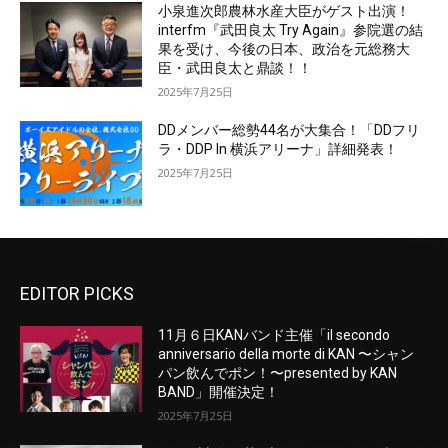
小泉進次郎農林水産大臣がゲスト出演！
interfm『武田良太 Try Again』参院選の結
果を受け、今後の日本、政治を元総務大
臣・武田良太と鼎談！！
2025年7月25日
DDメンバー総勢44名が大集合！「DDフリ
ラ・DDP In 横浜アリーナ」詳細発表！
2025年7月25日
EDITOR PICKS
11月６日KANバンド主催「il secondo
anniversario della morte di KAN 〜シャン
パン飲んでポン！〜presented by KAN
BAND」開催決定！
2025年7月25日