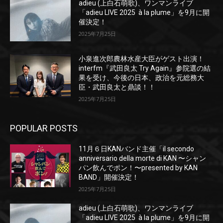
adieu (上白石萌歌)、ワンマンライブ
「adieu LIVE 2025 à la plume」を9月に開
催決定！
2025年7月25日
小泉進次郎農林水産大臣がゲスト出演！
interfm『武田良太 Try Again』参院選の結
果を受け、今後の日本、政治を元総務大
臣・武田良太と鼎談！！
2025年7月25日
POPULAR POSTS
11月６日KANバンド主催「il secondo
anniversario della morte di KAN 〜シャン
パン飲んでポン！〜presented by KAN
BAND」開催決定！
2025年7月25日
adieu (上白石萌歌)、ワンマンライブ
「adieu LIVE 2025 à la plume」を9月に開