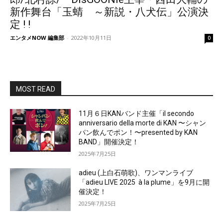
新作舞台「玉蜻 ～新説・八犬伝」公演決
定 ! !
エンタメNOW 編集部
-
2022年10月11日
0
MOST READ
11月６日KANバンド主催「il secondo
anniversario della morte di KAN 〜シャン
パン飲んでポン！〜presented by KAN
BAND」開催決定！
2025年7月25日
adieu (上白石萌歌)、ワンマンライブ
「adieu LIVE 2025 à la plume」を9月に開
催決定！
2025年7月25日