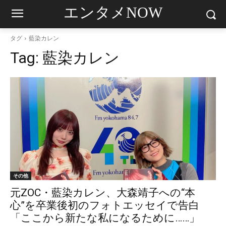
エンタメNOW
タグ
藍染カレン
Tag:
藍染カレン
その他
元ZOC・藍染カレン、大森靖子への“本
心”を卒業後初のフォトエッセイで告白
「ここから新たな私になるために……」