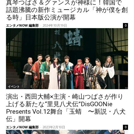
真琴つばさ＆グァンスが神様に！韓国で
話題沸騰の新作ミュージカル「神が僕を創
る時」日本版公演が開幕
エンタメNOW 編集部
-
2024年10月19日
0
イベント
演出・西田大輔×主演・崎山つばさが作り
上げる新たな“里見八犬伝”DisGOONie
Presents Vol.12舞台「玉蜻 〜新説・八犬
伝」開幕
エンタメNOW 編集部
-
2023年2月10日
0