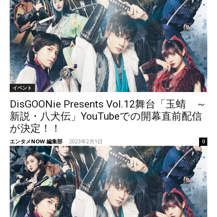
イベント
DisGOONie Presents Vol.12舞台「玉蜻 ～
新説・八犬伝」YouTubeでの開幕直前配信
が決定！！
エンタメNOW 編集部
-
2023年2月1日
0