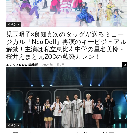
イベント
児玉明子×良知真次のタッグが送るミュー
ジカル「Neo Doll」再演のキービジュアル
解禁！主演は私立恵比寿中学の星名美怜・
桜井えまと元ZOCの藍染カレン！
エンタメNOW 編集部
-
2024年11月7日
0
イベント