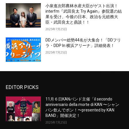
小泉進次郎農林水産大臣がゲスト出演！
interfm『武田良太 Try Again』参院選の結
果を受け、今後の日本、政治を元総務大
臣・武田良太と鼎談！！
2025年7月25日
DDメンバー総勢44名が大集合！「DDフリ
ラ・DDP In 横浜アリーナ」詳細発表！
2025年7月25日
EDITOR PICKS
11月６日KANバンド主催「il secondo
anniversario della morte di KAN 〜シャン
パン飲んでポン！〜presented by KAN
BAND」開催決定！
2025年7月25日