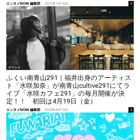
エンタメNOW 編集部
-
2025年1月16日
0
イベント
ふくい南青山291｜福井出身のアーティス
ト「水咲加奈」が南青山cultive291にてラ
イブ「水咲カフェ291」の毎月開催が決
定！！ 初回は4月19日（金）
エンタメNOW 編集部
-
2024年4月15日
0