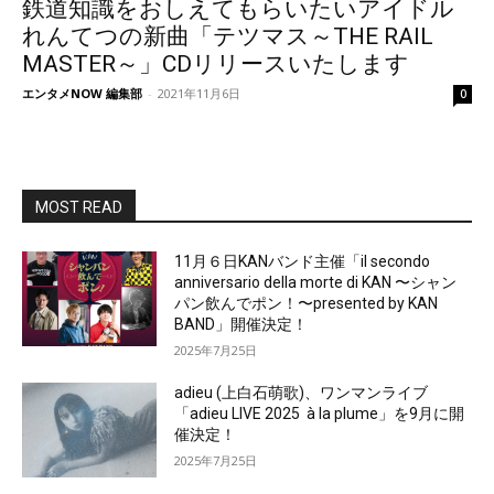
鉄道知識をおしえてもらいたいアイドル
れんてつの新曲「テツマス～THE RAIL
MASTER～」CDリリースいたします
エンタメNOW 編集部
-
2021年11月6日
0
MOST READ
11月６日KANバンド主催「il secondo
anniversario della morte di KAN 〜シャン
パン飲んでポン！〜presented by KAN
BAND」開催決定！
2025年7月25日
adieu (上白石萌歌)、ワンマンライブ
「adieu LIVE 2025 à la plume」を9月に開
催決定！
2025年7月25日