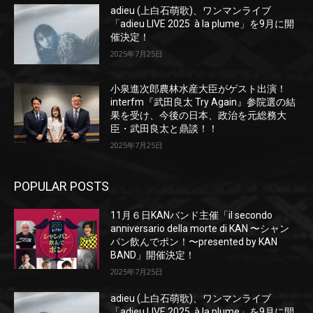
adieu (上白石萌歌)、ワンマンライブ
「adieu LIVE 2025 à la plume」を9月に開
催決定！
2025年7月25日
小泉進次郎農林水産大臣がゲスト出演！
interfm『武田良太 Try Again』参院選の結
果を受け、今後の日本、政治を元総務大
臣・武田良太と鼎談！！
2025年7月25日
POPULAR POSTS
11月６日KANバンド主催「il secondo
anniversario della morte di KAN 〜シャン
パン飲んでポン！〜presented by KAN
BAND」開催決定！
2025年7月25日
adieu (上白石萌歌)、ワンマンライブ
「adieu LIVE 2025 à la plume」を9月に開