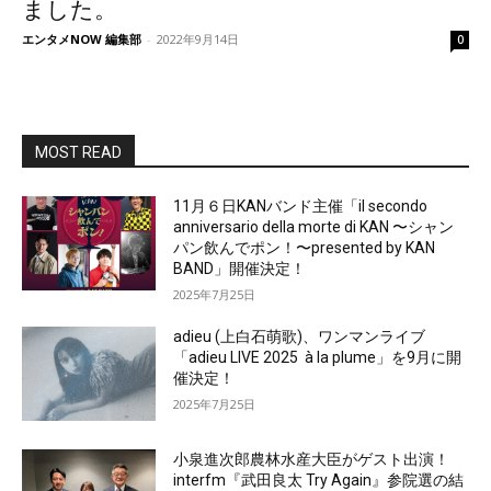
ました。
エンタメNOW 編集部
-
2022年9月14日
0
MOST READ
11月６日KANバンド主催「il secondo
anniversario della morte di KAN 〜シャン
パン飲んでポン！〜presented by KAN
BAND」開催決定！
2025年7月25日
adieu (上白石萌歌)、ワンマンライブ
「adieu LIVE 2025 à la plume」を9月に開
催決定！
2025年7月25日
小泉進次郎農林水産大臣がゲスト出演！
interfm『武田良太 Try Again』参院選の結