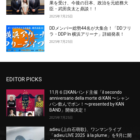
果を受け、今後の日本、政治を元総務大
臣・武田良太と鼎談！！
2025年7月25日
DDメンバー総勢44名が大集合！「DDフリ
ラ・DDP In 横浜アリーナ」詳細発表！
2025年7月25日
EDITOR PICKS
11月６日KANバンド主催「il secondo
anniversario della morte di KAN 〜シャン
パン飲んでポン！〜presented by KAN
BAND」開催決定！
2025年7月25日
adieu (上白石萌歌)、ワンマンライブ
「adieu LIVE 2025 à la plume」を9月に開