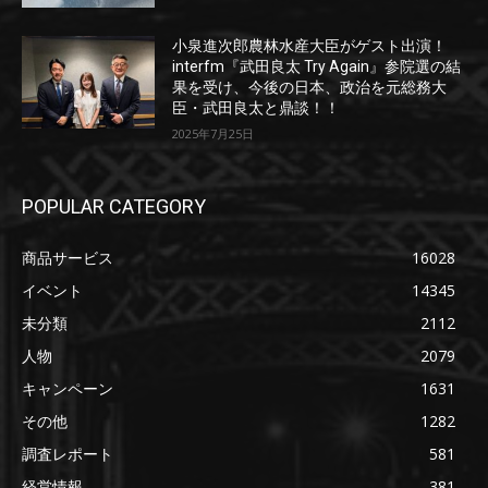
小泉進次郎農林水産大臣がゲスト出演！
interfm『武田良太 Try Again』参院選の結
果を受け、今後の日本、政治を元総務大
臣・武田良太と鼎談！！
2025年7月25日
POPULAR CATEGORY
商品サービス
16028
イベント
14345
未分類
2112
人物
2079
キャンペーン
1631
その他
1282
調査レポート
581
経営情報
381