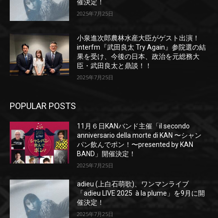
催決定！
2025年7月25日
小泉進次郎農林水産大臣がゲスト出演！
interfm『武田良太 Try Again』参院選の結
果を受け、今後の日本、政治を元総務大
臣・武田良太と鼎談！！
2025年7月25日
POPULAR POSTS
11月６日KANバンド主催「il secondo
anniversario della morte di KAN 〜シャン
パン飲んでポン！〜presented by KAN
BAND」開催決定！
2025年7月25日
adieu (上白石萌歌)、ワンマンライブ
「adieu LIVE 2025 à la plume」を9月に開
催決定！
2025年7月25日