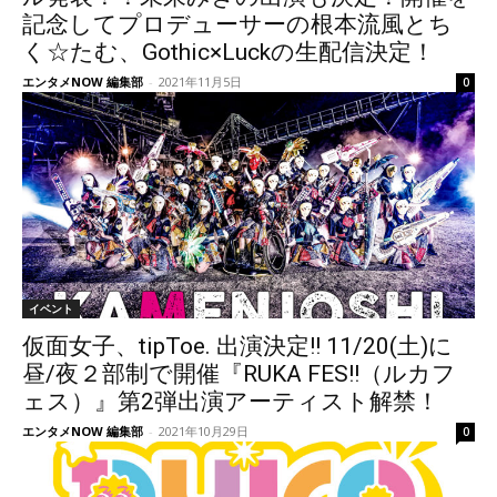
記念してプロデューサーの根本流風とち
く☆たむ、Gothic×Luckの生配信決定！
エンタメNOW 編集部
-
2021年11月5日
0
イベント
仮面女子、tipToe. 出演決定!! 11/20(土)に
昼/夜２部制で開催『RUKA FES!!（ルカフ
ェス）』第2弾出演アーティスト解禁！
エンタメNOW 編集部
-
2021年10月29日
0