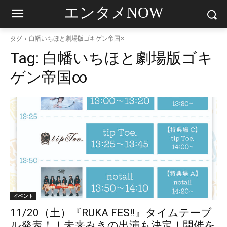
エンタメNOW
タグ
白幡いちほと劇場版ゴキゲン帝国∞
Tag:
白幡いちほと劇場版ゴキ
ゲン帝国∞
イベント
11/20（土）『RUKA FES!!』タイムテーブ
ル発表！！未来みきの出演も決定！開催を