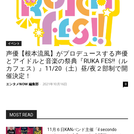
イベント
声優【根本流風】がプロデュースする声優
とアイドルと音楽の祭典『RUKA FES!!（ル
カフェス）』11/20（土）昼/夜２部制で開
催決定！
エンタメNOW 編集部
-
2021年10月16日
0
MOST READ
11月６日KANバンド主催「il secondo