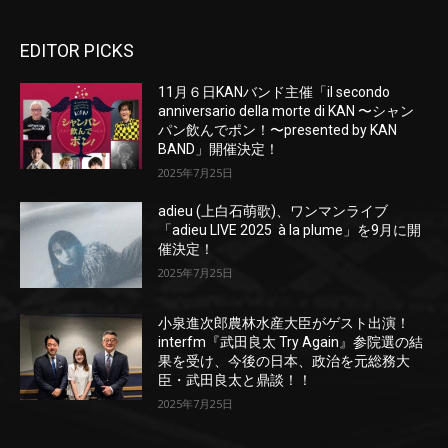
EDITOR PICKS
11月６日KANバンド主催「il secondo
anniversario della morte di KAN 〜シャン
パン飲んでポン！〜presented by KAN
BAND」開催決定！
2025年7月25日
adieu (上白石萌歌)、ワンマンライブ
「adieu LIVE 2025 à la plume」を9月に開
催決定！
2025年7月25日
小泉進次郎農林水産大臣がゲスト出演！
interfm『武田良太 Try Again』参院選の結
果を受け、今後の日本、政治を元総務大
臣・武田良太と鼎談！！
2025年7月25日