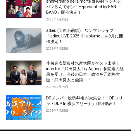
anniversario della morte di KAN 〜シャン
パン飲んでポン！〜presented by KAN
BAND」開催決定！
2025年7月25日
adieu (上白石萌歌)、ワンマンライブ
「adieu LIVE 2025 à la plume」を9月に開
催決定！
2025年7月25日
小泉進次郎農林水産大臣がゲスト出演！
interfm『武田良太 Try Again』参院選の結
果を受け、今後の日本、政治を元総務大
臣・武田良太と鼎談！！
2025年7月25日
DDメンバー総勢44名が大集合！「DDフリ
ラ・DDP In 横浜アリーナ」詳細発表！
2025年7月25日