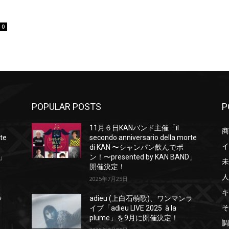
0
POPULAR POSTS
P
11月６日KANバンド主催「il
商
rte
secondo anniversario della morte
イ
di KAN 〜シャンパン飲んでポ
D」
ン！〜presented by KAN BAND」
未
開催決定！
人
2025年7月25日
キ
ラ
adieu (上白石萌歌)、ワンマンラ
そ
イブ「adieu LIVE 2025 à la
plume」を9月に開催決定！
調