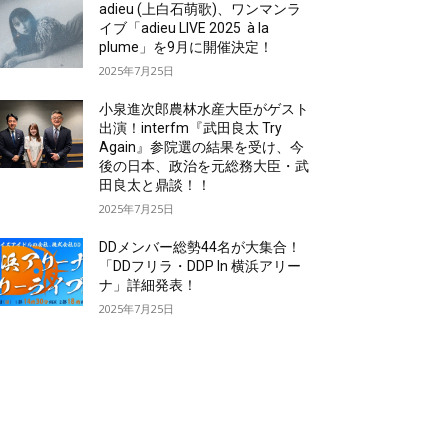
adieu (上白石萌歌)、ワンマンラ
イブ「adieu LIVE 2025 à la
plume」を9月に開催決定！
2025年7月25日
小泉進次郎農林水産大臣がゲスト
出演！interfm『武田良太 Try
Again』参院選の結果を受け、今
後の日本、政治を元総務大臣・武
田良太と鼎談！！
2025年7月25日
DDメンバー総勢44名が大集合！
「DDフリラ・DDP In 横浜アリー
ナ」詳細発表！
2025年7月25日