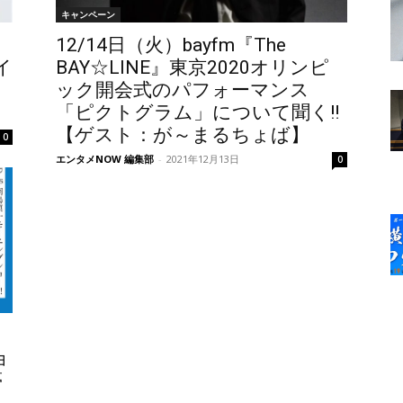
キャンペーン
12/14日（火）bayfm『The
イ
BAY☆LINE』東京2020オリンピ
ック開会式のパフォーマンス
「ピクトグラム」について聞く‼
【ゲスト：が～まるちょば】
0
エンタメNOW 編集部
-
2021年12月13日
0
ョ
夢