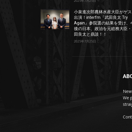
2025年7月25日
小泉進次郎農林水産大臣がゲス
出演！interfm『武田良太 Try
Again』参院選の結果を受け、
後の日本、政治を元総務大臣・
田良太と鼎談！！
2025年7月25日
AB
News
We p
stra
Cont