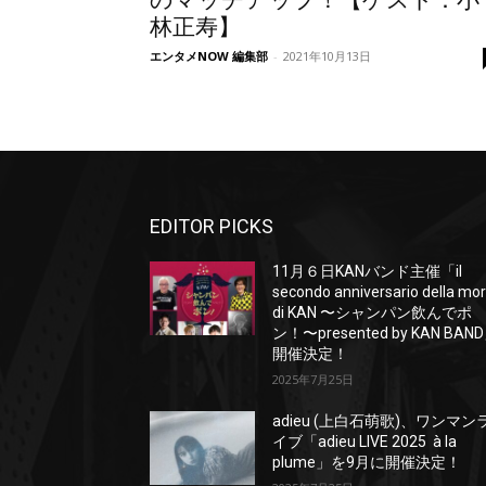
のマッチアップ！【ゲスト：小
林正寿】
エンタメNOW 編集部
-
2021年10月13日
EDITOR PICKS
11月６日KANバンド主催「il
secondo anniversario della mo
di KAN 〜シャンパン飲んでポ
ン！〜presented by KAN BAN
開催決定！
2025年7月25日
adieu (上白石萌歌)、ワンマン
イブ「adieu LIVE 2025 à la
plume」を9月に開催決定！