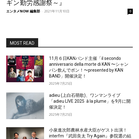
ギン勤労感謝祭～』
エンタメNOW 編集部
-
2021年11月10日
0
MOST READ
11月６日KANバンド主催「il secondo
anniversario della morte di KAN 〜シャン
パン飲んでポン！〜presented by KAN
BAND」開催決定！
2025年7月25日
adieu (上白石萌歌)、ワンマンライブ
「adieu LIVE 2025 à la plume」を9月に開
催決定！
2025年7月25日
小泉進次郎農林水産大臣がゲスト出演！
interfm『武田良太 Try Again』参院選の結