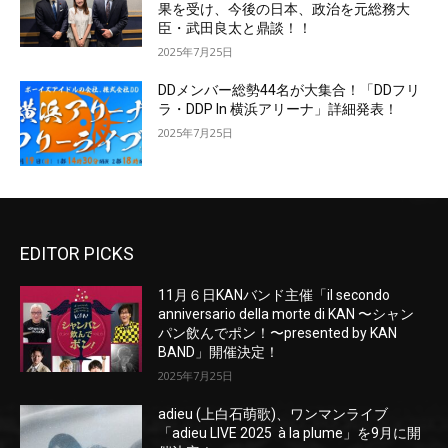
果を受け、今後の日本、政治を元総務大
臣・武田良太と鼎談！！
2025年7月25日
DDメンバー総勢44名が大集合！「DDフリ
ラ・DDP In 横浜アリーナ」詳細発表！
2025年7月25日
EDITOR PICKS
11月６日KANバンド主催「il secondo
anniversario della morte di KAN 〜シャン
パン飲んでポン！〜presented by KAN
BAND」開催決定！
2025年7月25日
adieu (上白石萌歌)、ワンマンライブ
「adieu LIVE 2025 à la plume」を9月に開