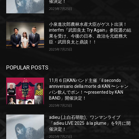
催決定！
2025年7月25日
小泉進次郎農林水産大臣がゲスト出演！
interfm『武田良太 Try Again』参院選の結
果を受け、今後の日本、政治を元総務大
臣・武田良太と鼎談！！
2025年7月25日
POPULAR POSTS
11月６日KANバンド主催「il secondo
anniversario della morte di KAN 〜シャン
パン飲んでポン！〜presented by KAN
BAND」開催決定！
2025年7月25日
adieu (上白石萌歌)、ワンマンライブ
「adieu LIVE 2025 à la plume」を9月に開
催決定！
2025年7月25日