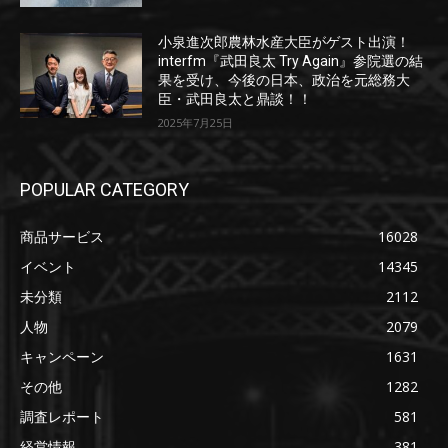
小泉進次郎農林水産大臣がゲスト出演！
interfm『武田良太 Try Again』参院選の結
果を受け、今後の日本、政治を元総務大
臣・武田良太と鼎談！！
2025年7月25日
POPULAR CATEGORY
商品サービス
16028
イベント
14345
未分類
2112
人物
2079
キャンペーン
1631
その他
1282
調査レポート
581
経営情報
381