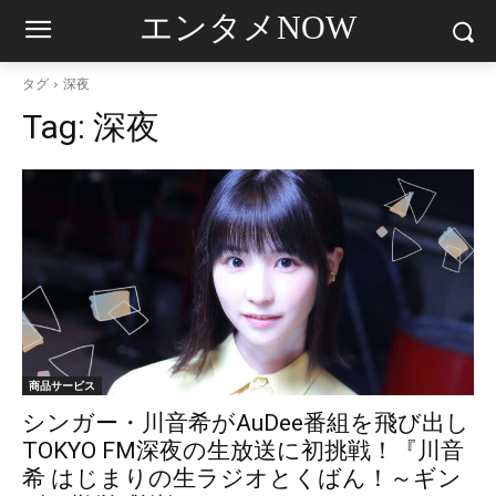
エンタメNOW
タグ
深夜
Tag:
深夜
商品サービス
シンガー・川音希がAuDee番組を飛び出し
TOKYO FM深夜の生放送に初挑戦！『川音
希 はじまりの生ラジオとくばん！～ギン