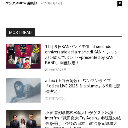
エンタメNOW 編集部
-
2022年9月17日
0
MOST READ
11月６日KANバンド主催「il secondo
anniversario della morte di KAN 〜シャン
パン飲んでポン！〜presented by KAN
BAND」開催決定！
2025年7月25日
adieu (上白石萌歌)、ワンマンライブ
「adieu LIVE 2025 à la plume」を9月に開
催決定！
2025年7月25日
小泉進次郎農林水産大臣がゲスト出演！
interfm『武田良太 Try Again』参院選の結
果を受け、今後の日本、政治を元総務大