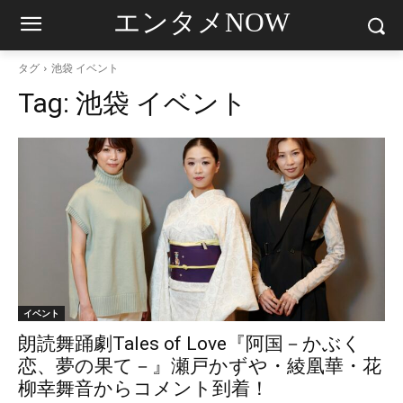
エンタメNOW
タグ
池袋 イベント
Tag:
池袋 イベント
イベント
朗読舞踊劇Tales of Love『阿国－かぶく
恋、夢の果て－』瀬戸かずや・綾凰華・花
柳幸舞音からコメント到着！