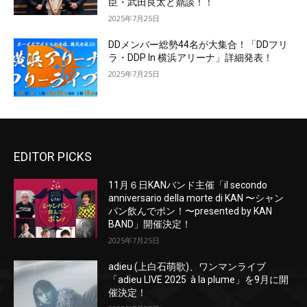
臣・武田良太と鼎談！！
2025年7月25日
DDメンバー総勢44名が大集合！「DDフリ
ラ・DDP In 横浜アリーナ」詳細発表！
2025年7月25日
EDITOR PICKS
11月６日KANバンド主催「il secondo
anniversario della morte di KAN 〜シャン
パン飲んでポン！〜presented by KAN
BAND」開催決定！
2025年7月25日
adieu (上白石萌歌)、ワンマンライブ
「adieu LIVE 2025 à la plume」を9月に開
催決定！