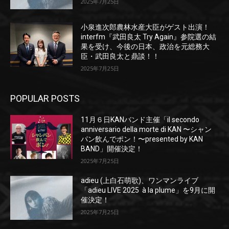
2025年7月25日
小泉進次郎農林水産大臣がゲスト出演！
interfm『武田良太 Try Again』参院選の結
果を受け、今後の日本、政治を元総務大
臣・武田良太と鼎談！！
2025年7月25日
POPULAR POSTS
11月６日KANバンド主催「il secondo
anniversario della morte di KAN 〜シャン
パン飲んでポン！〜presented by KAN
BAND」開催決定！
2025年7月25日
adieu (上白石萌歌)、ワンマンライブ
「adieu LIVE 2025 à la plume」を9月に開
催決定！
2025年7月25日